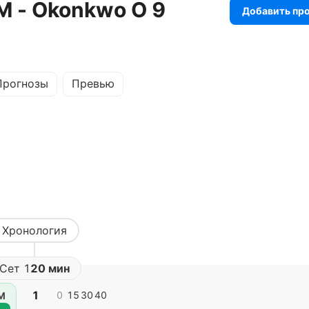
М - Okonkwo О 9
Добавить пр
Прогнозы
Превью
Хронология
Сет
1
20 мин
1
0
15
30
40
М