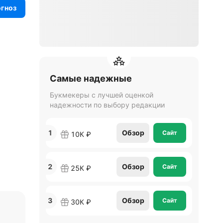
огноз
Самые надежные
Букмекеры с лучшей оценкой
надежности по выбору редакции
1
Обзор
Сайт
10К ₽
2
Обзор
Сайт
25К ₽
3
Обзор
Сайт
30К ₽