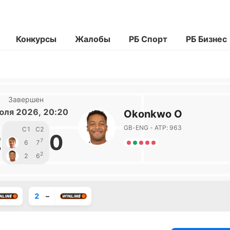
Конкурсы
Жалобы
РБ Спорт
РБ Бизнес
Завершен
юля 2026, 20:20
Okonkwo О
GB-ENG
ATP: 963
С1
С2
2
0
7
6
7
2
2
6
2
–