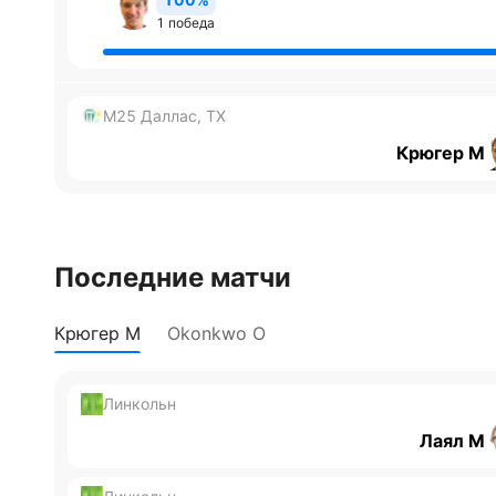
1 победа
M25 Даллас, TX
Крюгер М
Последние матчи
Крюгер М
Okonkwo О
Линкольн
Лаял М