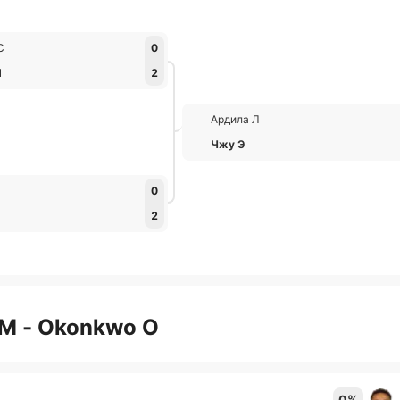
С
0
Л
2
Ардила Л
Чжу Э
0
2
М - Okonkwo О
0%