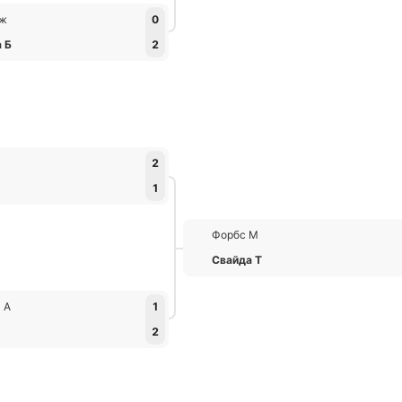
Дж
0
 Б
2
2
1
Форбс М
Свайда Т
 А
1
Т
2