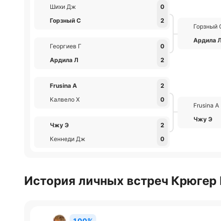
Шихи Дж
0
Горзный С
2
Горзный 
Ардила 
Георгиев Г
0
Ардила Л
2
Frusina А
2
Калвело Х
0
Frusina А
Чжу Э
Чжу Э
2
Кеннеди Дж
0
История личных встреч Крюгер 
100%