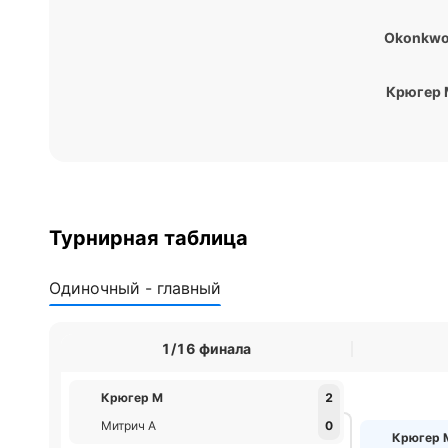
Okonkwo
Крюгер
Турнирная таблица
Одиночный - главный
1/16 финала
Крюгер М
2
Митрич А
0
Крюгер 