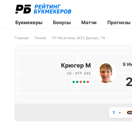
Букмекеры
Бонусы
Матчи
Прогнозы
Главная
Теннис
ITF Мужчины. M25 Даллас, TX
9 И
Крюгер М
US
ATP: 349
1
–