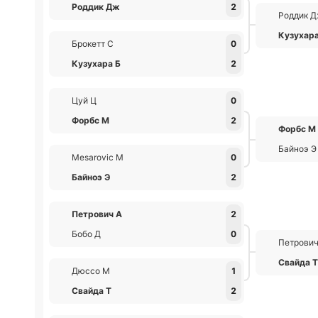
Роддик Дж
2
Роддик 
Кузухара
Брокетт С
0
Кузухара Б
2
Цуй Ц
0
Форбс М
2
Форбс М
Байноэ Э
Mesarovic М
0
Байноэ Э
2
Петрович А
2
Бобо Д
0
Петрович
Свайда 
Дюссо М
1
Свайда Т
2