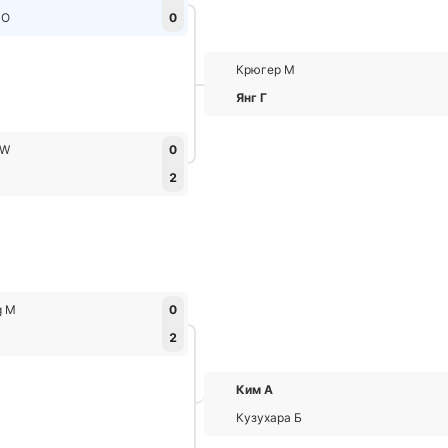
 О
0
Крюгер М
Янг Г
 W
0
2
g М
0
2
Ким А
Кузухара Б