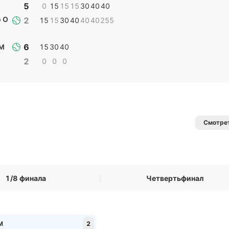
5
0
15
15
15
30
40
40
 О
2
15
15
30
40
40
40
255
6
 М
15
30
40
2
0
0
0
Смотрет
1/8 финала
Четвертьфинал
М
2