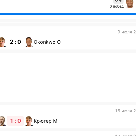
0 побед
9 июля 
2 : 0
Okonkwo О
15 июля 
1 : 0
Крюгер М