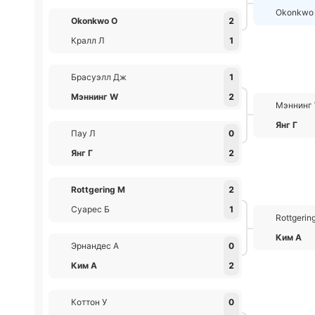
Okonkwo
Okonkwo О
2
Кралл Л
1
Брасуэлл Дж
1
Мэннинг W
2
Мэннинг
Янг Г
Пау Л
0
Янг Г
2
Rottgering М
2
Суарес Б
1
Rottgerin
Ким А
Эрнандес А
0
Ким А
2
Коттон У
0