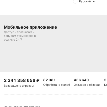
Михаил Кузнецов
Русский
Подписаться
Мобильное приложение
Доступ к прогнозам и
бонусам букмекеров в
режиме 24/7
2 341 358 656
₽
82 381
436 640
5
Обработано жалоб
Отзывов в обзорах
К
Возвращено игрокам
На основании 80 отзывов