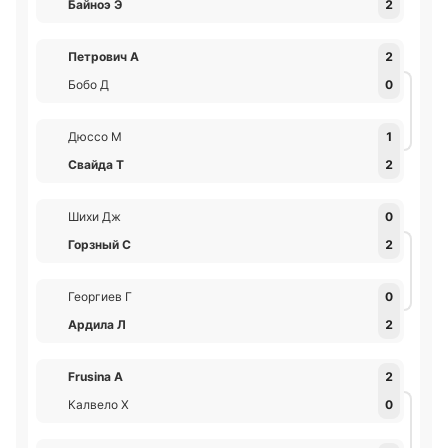
Байноэ Э
2
Петрович А
2
Бобо Д
0
Дюссо М
1
Свайда Т
2
Шихи Дж
0
Горзный С
2
Георгиев Г
0
Ардила Л
2
Frusina А
2
Калвело Х
0