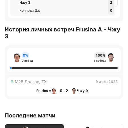
Чжу Э
2
Кеннеди Дж
0
История личных встреч Frusina А - Чжу
Э
0%
100%
0 побед
1 победа
M25 Даллас, TX
9 июля 2026
0 : 2
Frusina А
Чжу Э
Последние матчи