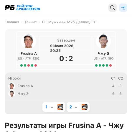
Главная
Теннис
ITF Мужчины. M25 Даллас, TX
Завершен
9 Июля 2026,
20:25
Frusina А
Чжу Э
0
:
2
US
ATP: 1202
US
ATP: 590
Игроки
С1
С2
Frusina А
4
3
Чжу Э
6
6
1
–
2
–
Результаты игры Frusina А - Чжу