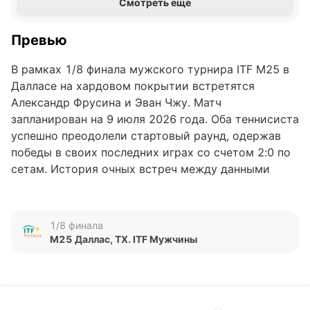
Смотреть еще
Превью
В рамках 1/8 финала мужского турнира ITF M25 в
Далласе на хардовом покрытии встретятся
Александр Фрусина и Эван Чжу. Матч
запланирован на 9 июля 2026 года. Оба теннисиста
успешно преодолели стартовый раунд, одержав
победы в своих последних играх со счетом 2:0 по
сетам. История очных встреч между данными
соперниками на текущий момент отсутствует.
Фрусина занимает 1423-е место в рейтинге ATP, в
то время как Чжу располагается на 692-й строчке.
1/8 финала
M25 Даллас, TX. ITF Мужчины
Обновлено:
Автор