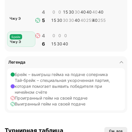
4
0
0
15
30
30
40
40
40
40
Чжу Э
5
15
30
30
30
40
40
255
40
255
4
0
0
0
Брейк
Чжу Э
6
15
30
40
Легенда
Брейк – выигрыш гейма на подаче соперника
Тай-брейк – специальная укороченная партия,
которая помогает выявить победителя при
ничейном счёте
Проигранный гейм на своей подаче
Выигранный гейм на своей подаче
Турнирная таблица
См. все