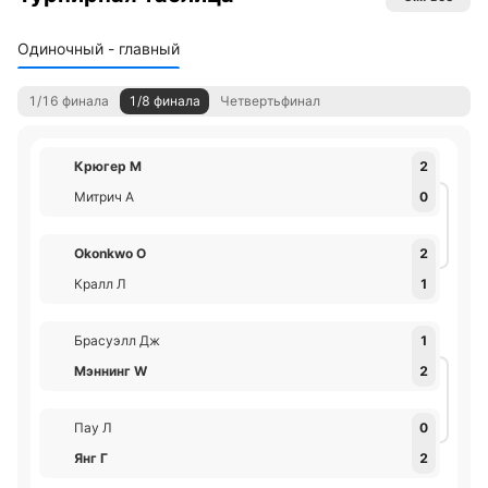
Одиночный - главный
1/16 финала
1/8 финала
Четвертьфинал
Крюгер М
2
Митрич А
0
Okonkwo О
2
Кралл Л
1
Брасуэлл Дж
1
Мэннинг W
2
Пау Л
0
Янг Г
2