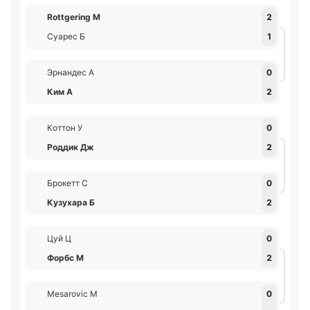
Rottgering М
2
Суарес Б
1
Эрнандес А
0
Ким А
2
Коттон У
0
Роддик Дж
2
Брокетт С
0
Кузухара Б
2
Цуй Ц
0
Форбс М
2
Mesarovic М
0