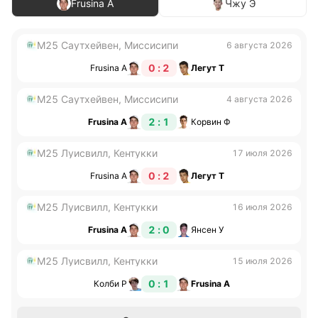
Frusina А
Чжу Э
M25 Саутхейвен, Миссисипи
6 августа 2026
0 : 2
Frusina А
Легут Т
M25 Саутхейвен, Миссисипи
4 августа 2026
2 : 1
Frusina А
Корвин Ф
M25 Луисвилл, Кентукки
17 июля 2026
0 : 2
Frusina А
Легут Т
M25 Луисвилл, Кентукки
16 июля 2026
2 : 0
Frusina А
Янсен У
M25 Луисвилл, Кентукки
15 июля 2026
0 : 1
Колби Р
Frusina А