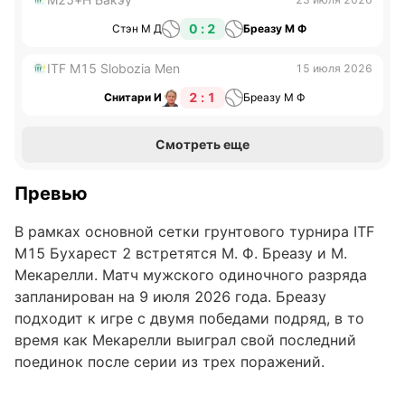
0 : 2
Стэн М Д
Бреазу М Ф
ITF M15 Slobozia Men
15 июля 2026
2 : 1
Снитари И
Бреазу М Ф
Смотреть еще
Превью
В рамках основной сетки грунтового турнира ITF
M15 Бухарест 2 встретятся М. Ф. Бреазу и М.
Мекарелли. Матч мужского одиночного разряда
запланирован на 9 июля 2026 года. Бреазу
подходит к игре с двумя победами подряд, в то
время как Мекарелли выиграл свой последний
поединок после серии из трех поражений.
История очных встреч между теннисистами