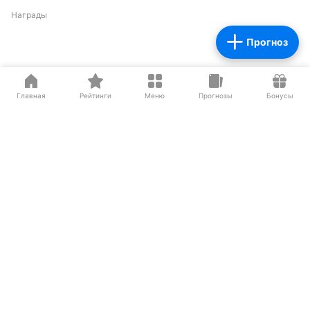
Награды
Прогноз
Партнеры
Главная
Рейтинги
Меню
Прогнозы
Бонусы
О нас на Wikipedia
Резиденты ИЦ Сколково
Сетевое издание «Рейтинг Букмекеров» (адрес в сети Интернет -
https://bookmaker-ratings.ru
) (далее - Издание)
Основатель: Шабазян Паруйр Арташесович
Учредитель Издания: Мирзоян Сергей Владимирович
Главный редактор Издания: Бодров Андрей Константинович
Адрес: Москва, ул.Бутлерова 17, офис
259