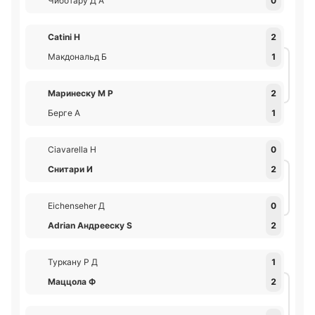
Чиботару Д А
0
Catini Н
2
Макдональд Б
1
Маринеску М Р
2
Берге А
1
Ciavarella Н
0
Снитари И
2
Eichenseher Д
0
Adrian Андрееску S
2
Туркану Р Д
1
Маццола Ф
2