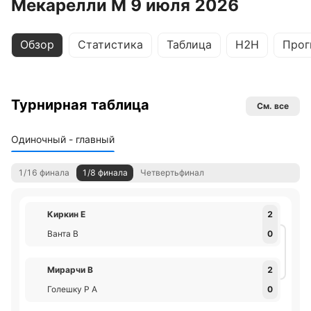
Мекарелли М 9 июля 2026
Обзор
Статистика
Таблица
H2H
Прог
Турнирная таблица
См. все
Одиночный - главный
1/16 финала
1/8 финала
Четвертьфинал
Киркин Е
2
Ванта В
0
Мирарчи В
2
Голешку Р А
0