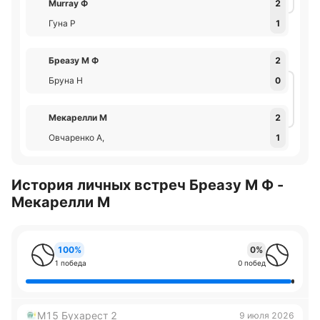
Murray Ф
2
Гуна Р
1
Бреазу М Ф
2
Бруна Н
0
Мекарелли М
2
Овчаренко А,
1
История личных встреч Бреазу М Ф -
Мекарелли М
100%
0%
1 победа
0 побед
M15 Бухарест 2
9 июля 2026