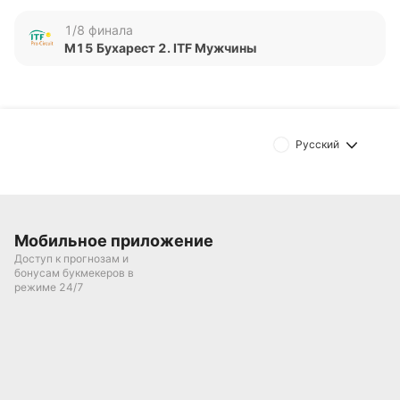
отсутствует. Оба игрока в последних матчах
демонстрируют тенденцию к завершению игр без
1/8 финала
тай-брейков.
M15 Бухарест 2. ITF Мужчины
Обновлено:
Автор
Русский
Дмитрий Разумец
Подписаться
Мобильное приложение
Доступ к прогнозам и
бонусам букмекеров в
режиме 24/7