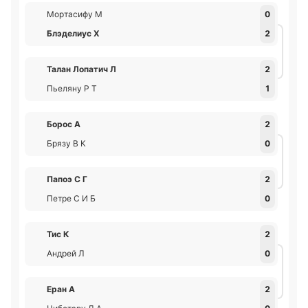
Мортасифу М
0
Блэделиус Х
2
Талан Лопатич Л
2
Пьеляну Р Т
1
Борос А
2
Брязу В К
0
Папоэ C Г
2
Петре С И Б
0
Тис К
2
Андрей Л
0
Еран А
2