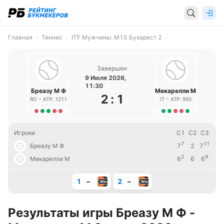
Главная
Теннис
ITF Мужчины. M15 Бухарест 2
Завершен
9 Июля 2026,
11:30
Бреазу М Ф
Мекарелли М
2
:
1
RO
ATP: 1211
IT
ATP: 950
Игроки
С1
С2
С3
7
11
Бреазу М Ф
7
2
7
2
9
Мекарелли М
6
6
6
1
–
2
–
Результаты игры Бреазу М Ф -