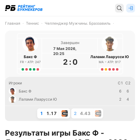
Главная
Теннис
Челленджер Мужчины. Браззавиль
Завершен
7 Мая 2026,
20:25
Бакс Ф
Лалами Лаарусси Ю
2
:
0
FR
ATP: 247
MA
ATP: 917
Игроки
С1
С2
Бакс Ф
6
6
Лалами Лаарусси Ю
2
4
1
1.17
2
4.43
Результаты игры Бакс Ф -