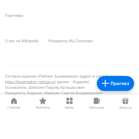
Партнеры
О нас на Wikipedia
Резиденты ИЦ Сколково
Сетевое издание «Рейтинг Букмекеров» (адрес в сети Интернет -
https://bookmaker-ratings.ru
) (далее - Издание)
Прогноз
Основатель: Шабазян Паруйр Арташесович
Учредитель Издания: Мирзоян Сергей Владимирович
Главный редактор Издания: Бодров Андрей Константинович
Адрес: Москва, ул.Бутлерова 17, офис
Главная
Рейтинги
Меню
Прогнозы
Бонусы
259
Телефон:
8 800 777 76 76
E-mail:
support@bookmaker-ratings.ru
Свидетельство о регистрации средств массовой информации: Эл