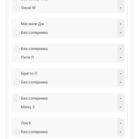
Goyal M
-
Магинли Дж
-
Без соперника
-
Без соперника
-
Пети Л
-
Бритто Л
-
Без соперника
-
Без соперника
-
Минц З
-
Лок К
-
Без соперника
-