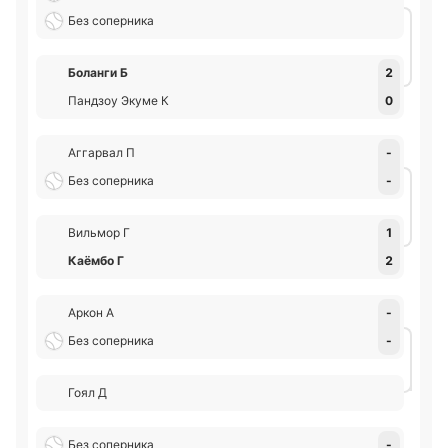
Без соперника
Боланги Б
2
Пандзоу Экуме К
0
Аггарвал П
-
Без соперника
-
Вильмор Г
1
Каёмбо Г
2
Аркон А
-
Без соперника
-
Гоял Д
Без соперника
-