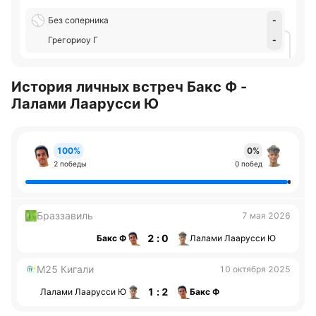
Без соперника
-
Грегориоу Г
-
История личных встреч Бакс Ф -
Лалами Лаарусси Ю
100%
0%
2 победы
0 побед
Браззавиль
7 мая 2026
2 : 0
Бакс Ф
Лалами Лаарусси Ю
M25 Кигали
10 октября 2025
1 : 2
Лалами Лаарусси Ю
Бакс Ф