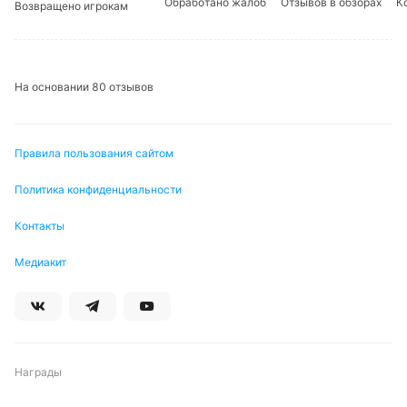
Обработано жалоб
Отзывов в обзорах
К
Возвращено игрокам
На основании 80 отзывов
Правила пользования сайтом
Политика конфиденциальности
Контакты
Медиакит
Награды