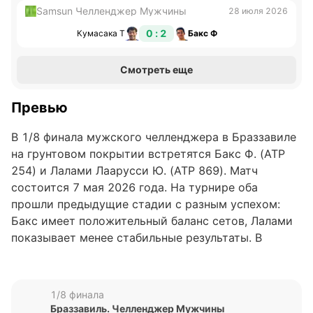
Samsun Челленджер Мужчины
28 июля 2026
0 : 2
Кумасака Т
Бакс Ф
Смотреть еще
Превью
В 1/8 финала мужского челленджера в Браззавиле
на грунтовом покрытии встретятся Бакс Ф. (ATP
254) и Лалами Лаарусси Ю. (ATP 869). Матч
состоится 7 мая 2026 года. На турнире оба
прошли предыдущие стадии с разным успехом:
Бакс имеет положительный баланс сетов, Лалами
показывает менее стабильные результаты. В
личных встречах преимущество на стороне Бакса,
который выиграл их единственный матч в 2025
году со счетом 2:1.
1/8 финала
Браззавиль. Челленджер Мужчины