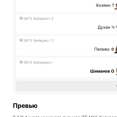
Хозяин Т
M15 Хилкрест 2
Духан Ч
M15 Хилкрест 2
Пеливо Ф
M15 Хиллкрест
Шиманов О
Превью