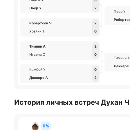
Пьер У
2
Пьер У
Робертс
Робертсон Ч
2
Хозяин Т
0
Тимини А
2
Нгвена С
0
Тимини А
Деккерс
Камбой У
0
Деккерс А
2
История личных встреч Духан Ч 
0%