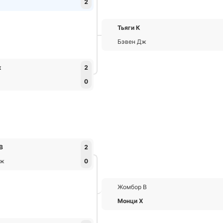
2
Тьяги К
Бэвен Дж
ж
2
К
0
В
2
Дж
0
Жомбор В
Монци Х