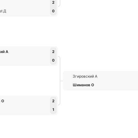
2
st Д
0
ий А
2
0
Згировский А
Шиманов О
 О
2
1