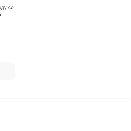
еду со
о
ься