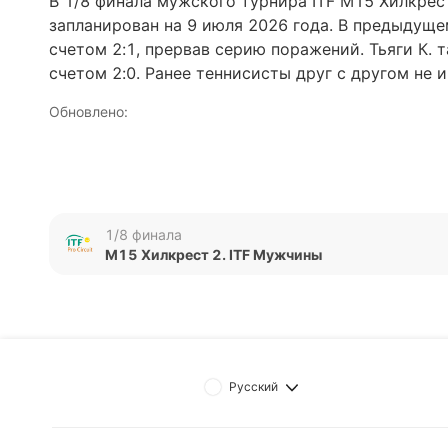
В 1/8 финала мужского турнира ITF M15 Хилкрест
запланирован на 9 июля 2026 года. В предыдуще
счетом 2:1, прервав серию поражений. Тьяги К.
счетом 2:0. Ранее теннисисты друг с другом не 
Обновлено:
Автор
Михаил Кузнецов
1/8 финала
M15 Хилкрест 2. ITF Мужчины
Русский