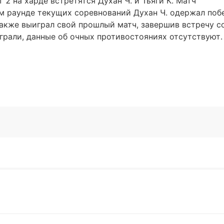
 2 на харде встретятся Духан Ч. и Тьяги К. Матч
м раунде текущих соревнований Духан Ч. одержал поб
 также выиграл свой прошлый матч, завершив встречу с
играли, данные об очных противостояниях отсутствуют.
Подписат