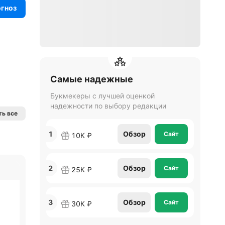
огноз
Самые надежные
Букмекеры с лучшей оценкой
надежности по выбору редакции
ь все
1
Обзор
Сайт
10К ₽
2
Обзор
Сайт
25К ₽
3
Обзор
Сайт
30К ₽