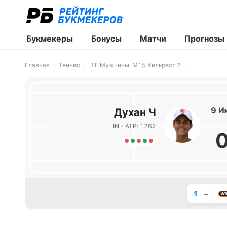
Букмекеры
Бонусы
Матчи
Прогнозы
Главная
Теннис
ITF Мужчины. M15 Хилкрест 2
9 И
Духан Ч
IN
ATP: 1262
1
–