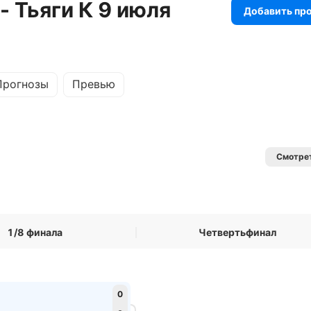
- Тьяги К 9 июля
Добавить пр
Прогнозы
Превью
Смотрет
1/8 финала
Четвертьфинал
0