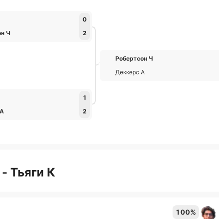
0
он Ч
2
Робертсон Ч
Деккерс А
1
 А
2
- Тьяги К
100%