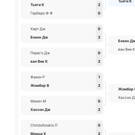
Тьяги К
Тьяги К
2
Гарберо Ф Ф
0
Харт Дж
0
Бэвен Дж
2
Бэвен Д
ван Вик 
Перего Дж
0
ван Вик К
2
Факон Р
1
Жомбор В
2
Жомбор 
Хассон 
Михич М
0
Хассон Дж
2
Christoforakis П
0
Монци Х
2