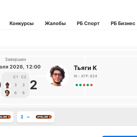
Конкурсы
Жалобы
РБ Спорт
РБ Бизнес
Завершен
юля 2026, 12:00
Тьяги К
IN
ATP: 924
С1
С2
0
2
3
3
6
6
2
–