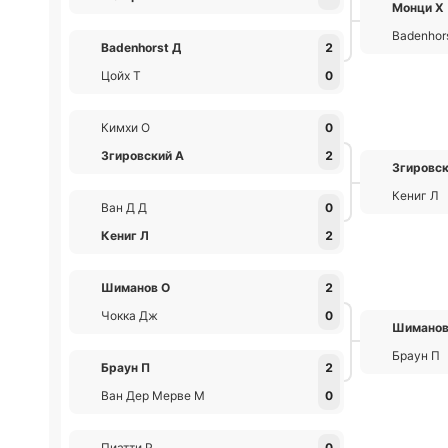
Монци Х
Badenhor
Badenhorst Д
2
Цойх Т
0
Кимхи О
0
Згировский А
2
Згировск
Кениг Л
Ван Д Д
0
Кениг Л
2
Шиманов О
2
Чокка Дж
0
Шиманов
Браун П
Браун П
2
Ван Дер Мерве М
0
Пиатти Р
0