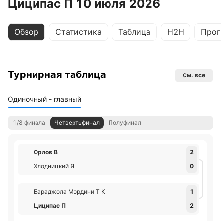
Циципас П 10 июля 2026
Обзор
Статистика
Таблица
H2H
Прог
Турнирная таблица
См. все
Одиночный - главный
1/8 финала
Четвертьфинал
Полуфинал
Орлов В
2
Хлодницкий Я
0
Бараджола Мордини Т К
1
Циципас П
2