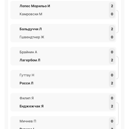
Лопес Морильо И
2
Камровски М
0
Бальдуччи Л
2
Гшвендтнер Ж
0
Брайнин А
0
Лагербом Л
2
Гуттау Н
0
Росси Л
2
Филип Я
0
Енджежчак Я
2
Мичнев П
0