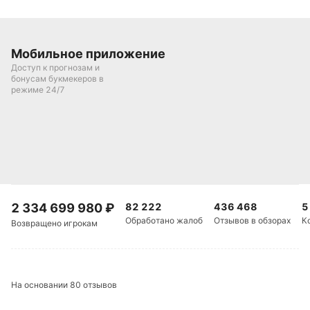
Подписаться
Мобильное приложение
Доступ к прогнозам и
бонусам букмекеров в
режиме 24/7
2 334 699 980
₽
82 222
436 468
5
Обработано жалоб
Отзывов в обзорах
К
Возвращено игрокам
На основании 80 отзывов