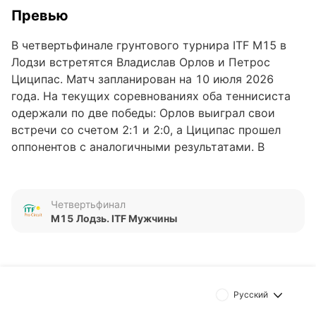
Превью
В четвертьфинале грунтового турнира ITF M15 в
Лодзи встретятся Владислав Орлов и Петрос
Циципас. Матч запланирован на 10 июля 2026
года. На текущих соревнованиях оба теннисиста
одержали по две победы: Орлов выиграл свои
встречи со счетом 2:1 и 2:0, а Циципас прошел
оппонентов с аналогичными результатами. В
единственной очной встрече, состоявшейся в
2023 году, победу со счетом 2:0 одержал
Владислав Орлов.
Четвертьфинал
M15 Лодзь. ITF Мужчины
Обновлено:
Автор
Питер Бьёрн
Русский