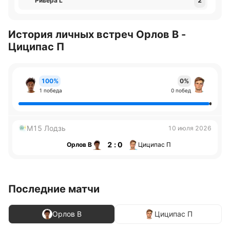
Ривера L
2
История личных встреч Орлов В -
Циципас П
100%
0%
1 победа
0 побед
M15 Лодзь
10 июля 2026
2 : 0
Орлов В
Циципас П
Последние матчи
Орлов В
Циципас П