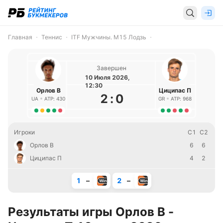
Главная
Теннис
ITF Мужчины. M15 Лодзь
Завершен
10 Июля 2026,
12:30
Орлов В
Циципас П
2
:
0
UA
ATP: 430
GR
ATP: 968
Игроки
С1
С2
Орлов В
6
6
Циципас П
4
2
1
–
2
–
Результаты игры Орлов В -