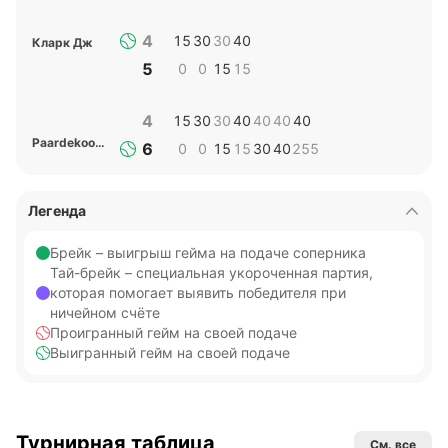
4
15
30
30
40
Кларк Дж
5
0
0
15
15
4
15
30
30
40
40
40
40
Paardekooper С
6
0
0
15
15
30
40
255
Легенда
Брейк – выигрыш гейма на подаче соперника
Тай-брейк – специальная укороченная партия,
которая помогает выявить победителя при
ничейном счёте
Проигранный гейм на своей подаче
Выигранный гейм на своей подаче
Турнирная таблица
См. все