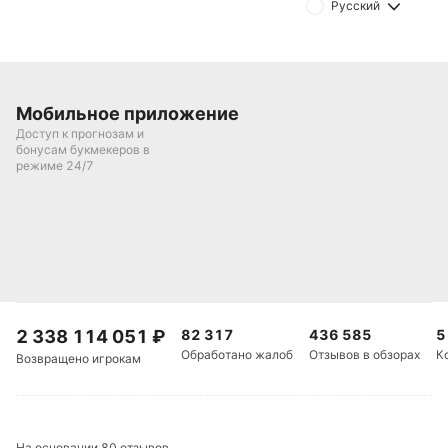
Русский
Дмитрий Разумец
Подписаться
Мобильное приложение
Доступ к прогнозам и
бонусам букмекеров в
режиме 24/7
2 338 114 051
₽
82 317
436 585
5
Обработано жалоб
Отзывов в обзорах
К
Возвращено игрокам
На основании 80 отзывов