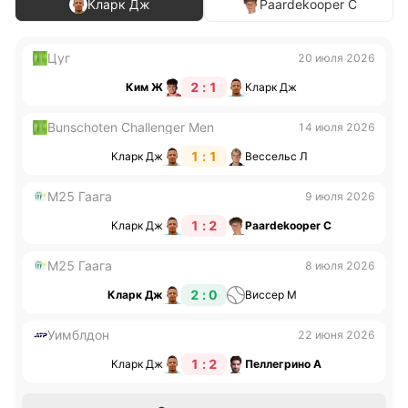
Кларк Дж
Paardekooper С
Цуг
20 июля 2026
2 : 1
Ким Ж
Кларк Дж
Bunschoten Challenger Men
14 июля 2026
1 : 1
Кларк Дж
Вессельс Л
M25 Гаага
9 июля 2026
1 : 2
Кларк Дж
Paardekooper С
M25 Гаага
8 июля 2026
2 : 0
Кларк Дж
Виссер М
Уимблдон
22 июня 2026
1 : 2
Кларк Дж
Пеллегрино А