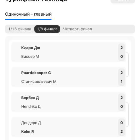
Одиночный - главный
1/16 финала
1/8 финала
Четвертьфинал
Кларк Дж
2
Виссер М
0
Paardekooper С
2
Станисавльевич М
1
Вербек Д
2
Hendrikx Д
0
Дондерс Д
0
Kelm Я
2