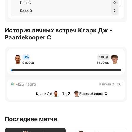
Пют С
0
Васа Э
2
История личных встреч Кларк Дж -
Paardekooper С
0%
100%
0 побед
1 победа
M25 Гаага
9 июля 2026
1 : 2
Кларк Дж
Paardekooper С
Последние матчи