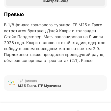
Смотреть еще
Превью
В 1/8 финала грунтового турнира ITF M25 в Гааге
встретятся британец Джей Кларк и голландец
Стейк Пардекопер. Матч запланирован на 9 июля
2026 года. Кларк подошел к этой стадии, одержав
победу в своем последнем матче со счетом 2:0.
Пардекопер также преодолел предыдущий раунд,
обыграв соперника в трех сетах (2:1). Ранее
теннисисты друг с другом не встречались,
история личных встреч отсутствует. Кларк
занимает 246-е место в рейтинге ATP, Пардекопер
1/8 финала
находится на 938-й строчке.
M25 Гаага. ITF Мужчины
Обновлено:
Автор