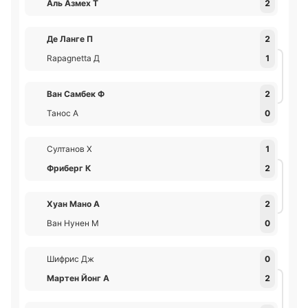
Аль Азмех Т
2
Де Ланге П
2
Rapagnetta Д
1
Ван Самбек Ф
2
Танос А
0
Султанов Х
1
Фриберг К
2
Хуан Мано А
2
Ван Нунен М
0
Шифрис Дж
0
Мартен Йонг А
2