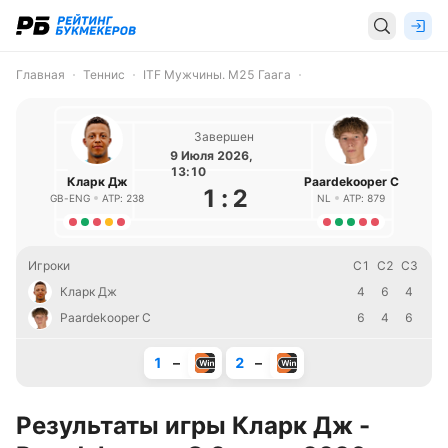
Главная
Теннис
ITF Мужчины. M25 Гаага
Завершен
9 Июля 2026,
13:10
Кларк Дж
Paardekooper С
1
:
2
GB-ENG
ATP: 238
NL
ATP: 879
Игроки
С1
С2
С3
Кларк Дж
4
6
4
Paardekooper С
6
4
6
1
–
2
–
Результаты игры Кларк Дж -