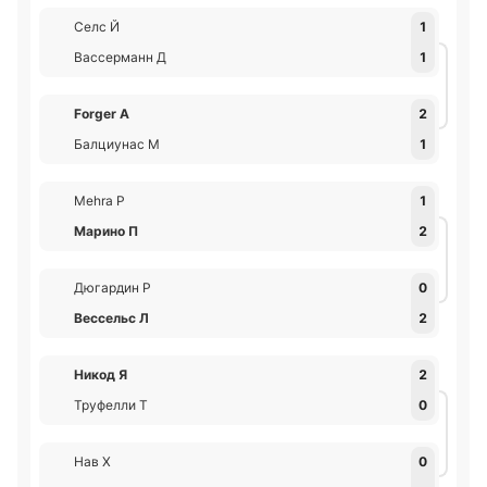
Селс Й
1
Вассерманн Д
1
Forger А
2
Балциунас М
1
Mehra Р
1
Марино П
2
Дюгардин Р
0
Вессельс Л
2
Никод Я
2
Труфелли Т
0
Нав Х
0