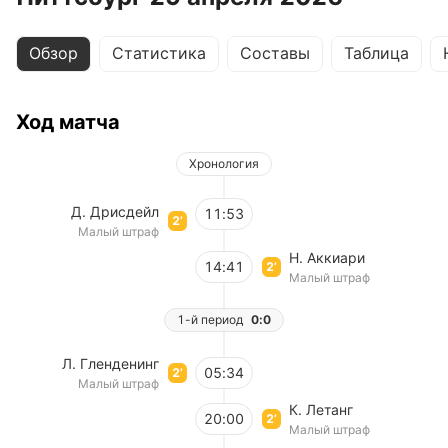
Обзор
Статистика
Составы
Таблица
Ход матча
Хронология
Д. Дрисдейл
11:53
2’
Малый штраф
Н. Аккиари
14:41
2’
Малый штраф
1-й период
0:0
Л. Гленденинг
05:34
2’
Малый штраф
К. Летанг
20:00
2’
Малый штраф