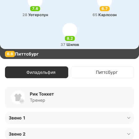
7.6
6.7
28
Уо­те­рспун
65
Ка­рлссон
8.2
37
Шилов
Питтсбург
6.8
Филадельфия
Питтсбург
Рик Токкет
Тренер
Звено 1
80
Даниэл Владар
9.9
Вратарь
Звено 2