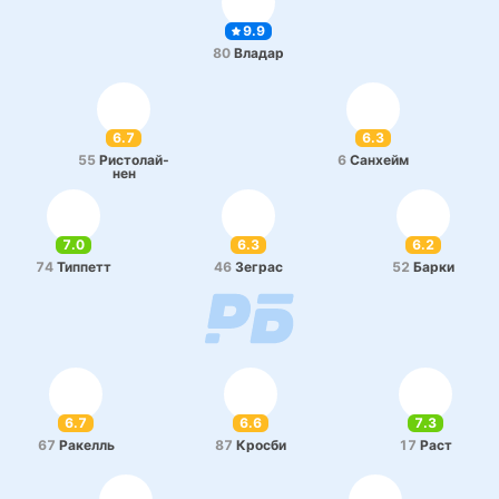
9.9
80
Владар
6.7
6.3
55
Ри­сто­лай­
6
Са­нхейм
нен
7.0
6.3
6.2
74
Ти­ппетт
46
Зеграс
52
Барки
6.7
6.6
7.3
67
Ра­келль
87
Кросби
17
Раст