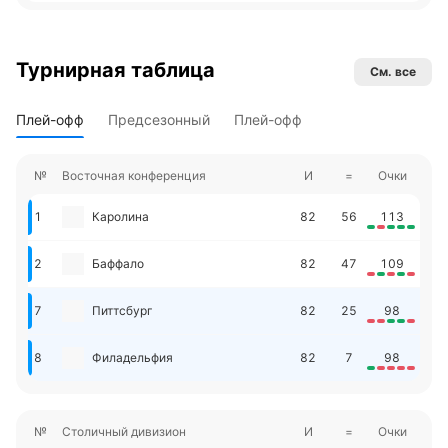
Турнирная таблица
См. все
Плей-офф
Предсезонный
Плей-офф
№
Восточная конференция
И
=
Очки
1
Каролина
82
56
113
2
Баффало
82
47
109
7
Питтсбург
82
25
98
8
Филадельфия
82
7
98
№
Столичный дивизион
И
=
Очки