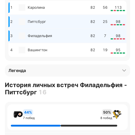
1
Каролина
82
56
113
2
Питтсбург
82
25
98
3
Филадельфия
82
7
98
4
Вашингтон
82
19
95
Легенда
История личных встреч Филадельфия -
Питтсбург
16
44%
50%
7 побед
8 побед