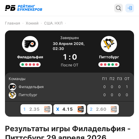
Главная
Хоккей
США. НХЛ
Завершен
30 Апреля 2026,
02:30
1
:
0
Филадельфия
Питтсбург
После ОТ
Команды
П1
П2
П3
ОТ
Филадельфия
0
0
0
1
Питтсбург
0
0
0
0
1
2.35
X
4.15
2
2.60
Результаты игры Филадельфия -
Питтсбург 29 апреля 2026