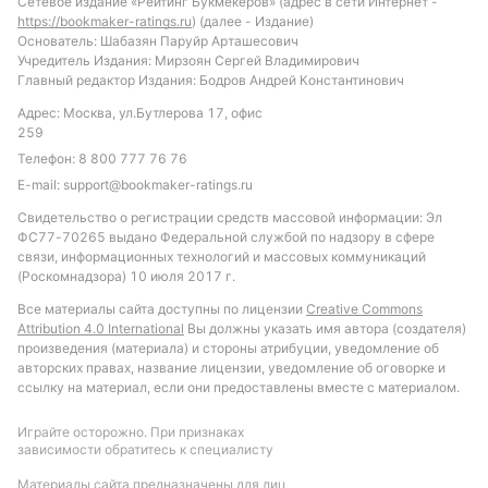
Сетевое издание «Рейтинг Букмекеров» (адрес в сети Интернет -
высокую результативность в очных встречах.
https://bookmaker-ratings.ru
) (далее - Издание)
Такой подход позволит получить максимальную
Основатель: Шабазян Паруйр Арташесович
Учредитель Издания: Мирзоян Сергей Владимирович
отдачу от анализа статистики без излишних
Главный редактор Издания: Бодров Андрей Константинович
рисков.
Адрес: Москва, ул.Бутлерова 17, офис
Обновлено:
259
Телефон:
8 800 777 76 76
E-mail:
support@bookmaker-ratings.ru
Автор
Свидетельство о регистрации средств массовой информации: Эл
ФС77-70265 выдано Федеральной службой по надзору в сфере
Александр Трибуш
связи, информационных технологий и массовых коммуникаций
(Роскомнадзора) 10 июля 2017 г.
Подписаться
Все материалы сайта доступны по лицензии
Creative Commons
Attribution 4.0 International
Вы должны указать имя автора (создателя)
произведения (материала) и стороны атрибуции, уведомление об
авторских правах, название лицензии, уведомление об оговорке и
ссылку на материал, если они предоставлены вместе с материалом.
Играйте осторожно. При признаках
зависимости обратитесь к специалисту
Материалы сайта предназначены для лиц