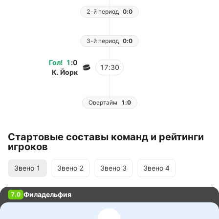
2-й период
0:0
3-й период
0:0
Гол
!
1
:
0
17:30
К. Йорк
Овертайм
1:0
Стартовые составы команд и рейтинги
игроков
Звено
1
Звено
2
Звено
3
Звено
4
Филадельфия
7.0