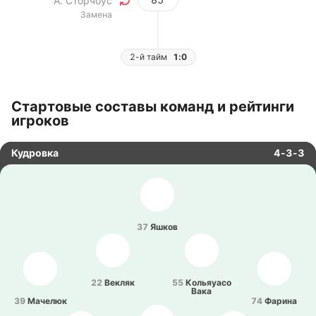
А. Сторчоус
Замена
2-й тайм
1:0
Стартовые составы команд и рейтинги
игроков
Кудровка
4-3-3
37
Яшков
22
Векляк
55
Ко­льяуа­со
Вака
39
Ма­че­люк
74
Фарина