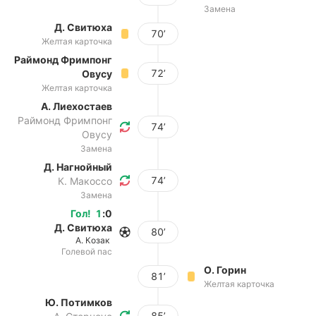
Замена
Д. Свитюха
70’
Желтая карточка
Раймонд Фримпонг
72’
Овусу
Желтая карточка
А. Лиехостаев
Раймонд Фримпонг
74’
Овусу
Замена
Д. Нагнойный
74’
К. Макоссо
Замена
Гол
!
1
:
0
Д. Свитюха
80’
А. Козак
Голевой пас
О. Горин
81’
Желтая карточка
Ю. Потимков
85’