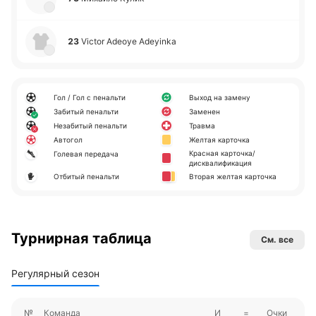
23
Victor Adeoye Adeyinka
Гол / Гол с пенальти
Выход на замену
Забитый пенальти
Заменен
Незабитый пенальти
Травма
Автогол
Желтая карточка
Красная карточка/
Голевая передача
дисквалификация
Отбитый пенальти
Вторая желтая карточка
Турнирная таблица
См. все
Регулярный сезон
№
Команда
И
=
Очки