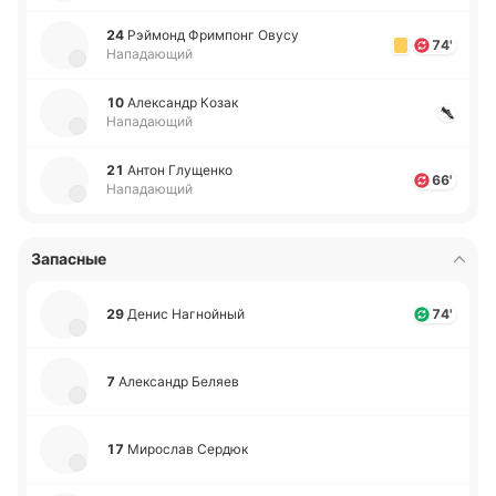
24
Рэй­монд Фри­мпонг Овусу
74'
Нападающий
10
Але­ксандр Козак
Нападающий
21
Антон Глу­ще­нко
66'
Нападающий
Запасные
29
Денис На­гной­ный
74'
7
Але­ксандр Беляев
17
Ми­ро­слав Сердюк