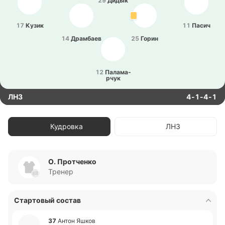
29
Дидык
17
Кузик
11
Пасич
14
Дра­мбаев
25
Горин
12
Па­ла­ма­
рчук
ЛНЗ
4-1-4-1
Кудровка
ЛНЗ
О. Протченко
Тренер
Стартовый состав
37
Антон Яшков