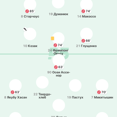
85'
74'
19
Ду­ма­нюк
8
Сто­рчоус
14
Ма­ко­ссо
66'
74'
10
Козак
21
Глу­ще­нко
24
Фри­мпонг
Овусу
63'
90
Осеи Асси­
нор
63'
70'
22
Тве­рдо­
8
Якубу Хасан
хлеб
19
Пастух
7
Ми­ки­ты­шин