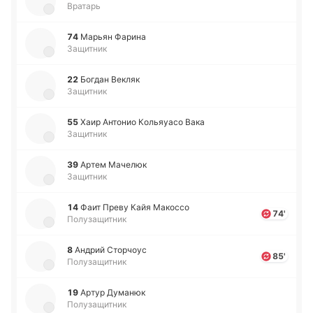
Вратарь
74
Марьян Фарина
Защитник
22
Богдан Векляк
Защитник
55
Хаир Анто­нио Ко­льяуа­со Вака
Защитник
39
Артем Ма­че­люк
Защитник
14
Фаит Преву Кайя Ма­ко­ссо
74'
Полузащитник
8
Андрий Сто­рчоус
85'
Полузащитник
19
Артур Ду­ма­нюк
Полузащитник