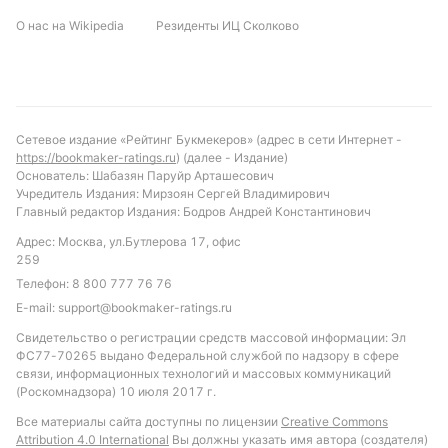
выглядит более вероятным претендентом на
О нас на Wikipedia
Резиденты ИЦ Сколково
победу в этом матче. Рекомендуется обратить
внимание на ставку «Победа ЛНЗ» или «ЛНЗ не
проиграет». Также интересен вариант с тоталом
меньше 3.5 голов, учитывая средние показатели
лиги и относительно низкую результативность
Сетевое издание «Рейтинг Букмекеров» (адрес в сети Интернет -
Кудровки. Такой подход позволит снизить риски и
https://bookmaker-ratings.ru
) (далее - Издание)
сделать ставку более обоснованной с учётом
Основатель: Шабазян Паруйр Арташесович
Учредитель Издания: Мирзоян Сергей Владимирович
имеющихся данных.
Главный редактор Издания: Бодров Андрей Константинович
Обновлено:
Адрес: Москва, ул.Бутлерова 17, офис
259
Телефон:
8 800 777 76 76
Автор
E-mail:
support@bookmaker-ratings.ru
Михаил Кузнецов
Свидетельство о регистрации средств массовой информации: Эл
ФС77-70265 выдано Федеральной службой по надзору в сфере
связи, информационных технологий и массовых коммуникаций
Подписаться
(Роскомнадзора) 10 июля 2017 г.
Все материалы сайта доступны по лицензии
Creative Commons
Attribution 4.0 International
Вы должны указать имя автора (создателя)