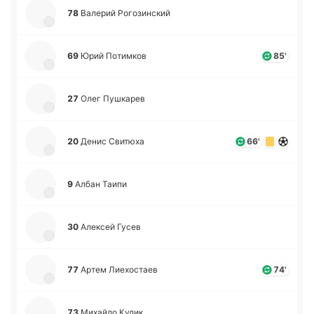
78
Ва­ле­рий Ро­го­зи­нский
69
Юрий По­ти­мков
85'
27
Олег Пу­шка­рев
20
Денис Сви­тю­ха
66'
9
Албан Таипи
30
Але­ксей Гусев
77
Артем Лие­хо­стаев
74'
73
Ми­хай­ло Кулик