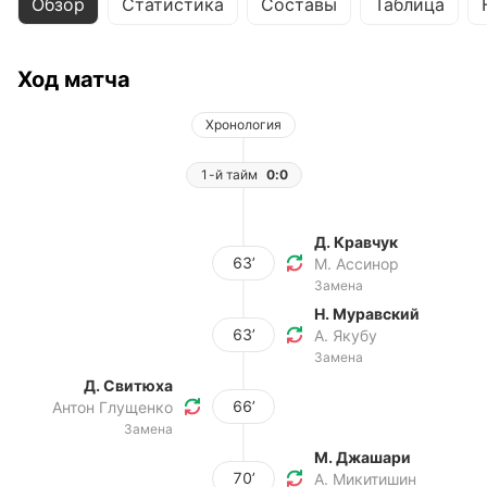
Обзор
Статистика
Составы
Таблица
Ход матча
Хронология
1-й тайм
0:0
Д. Кравчук
63’
М. Ассинор
Замена
Н. Муравский
63’
А. Якубу
Замена
Д. Свитюха
66’
Антон Глущенко
Замена
М. Джашари
70’
А. Микитишин