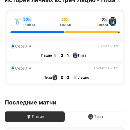
История личных встреч Лацио - Пиза
2
50%
50%
0%
1 победа
1 ничья
0 побед
Серия А
23 мая 2026
2 : 1
Лацио
Пиза
Серия А
30 октября 2025
0 : 0
Пиза
Лацио
Последние матчи
Лацио
Пиза