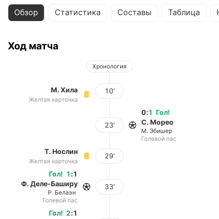
Обзор
Статистика
Составы
Таблица
Ход матча
Хронология
М. Хила
10’
Желтая карточка
0
:
1
Гол
!
С. Морео
23’
М. Эбишер
Голевой пас
Т. Нослин
29’
Желтая карточка
Гол
!
1
:
1
Ф. Деле-Баширу
33’
Р. Белаэн
Голевой пас
Гол
!
2
:
1