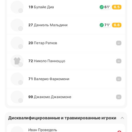
19
Булайе Диа
61'
6.5
27
Да­ниэль Ма­льди­ни
71'
6.6
20
Петар Ратков
–
72
Николо Па­нно­ццо
–
71
Ва­ле­рио Фа­рко­ме­ни
–
99
Джа­ко­мо Джа­ко­мо­не
–
Дисквалифицированные и травмированные игроки
Иван Про­ве­дель