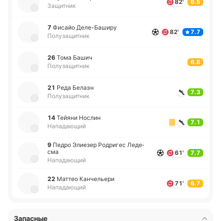
82'
6.5
Защитник
7
Фисайо Де­ле­-Ба­ши­ру
82'
7.7
Полузащитник
26
Тома Башич
6.8
Полузащитник
21
Реда Белаэн
7.3
Полузащитник
14
Тейяни Нослин
7.1
Нападающий
9
Педро Элие­зер Ро­дри­гес Ле­де­
сма
61'
7.7
Нападающий
22
Маттео Ка­нче­лье­ри
71'
6.7
Нападающий
Запасные