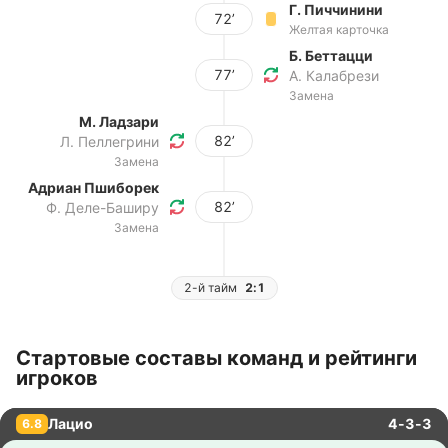
Г. Пиччинини
72’
Желтая карточка
Б. Беттацци
77’
А. Калабрези
Замена
М. Ладзари
82’
Л. Пеллегрини
Замена
Адриан Пшиборек
82’
Ф. Деле-Баширу
Замена
2-й тайм
2:1
Стартовые составы команд и рейтинги
игроков
Лацио
4-3-3
6.8