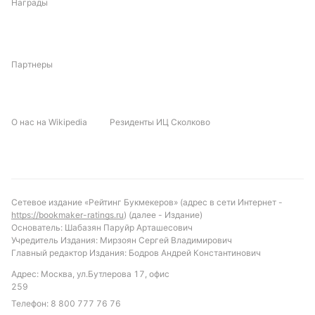
Награды
Прогноз и рекомендации по ставкам
Учитывая разницу в форме и домашнее
Партнеры
преимущество, «Лацио» выглядит более
вероятным претендентом на победу в этом матче.
Однако вероятность того, что обе команды не
О нас на Wikipedia
Резиденты ИЦ Сколково
смогут забить, остаётся достаточно высокой,
учитывая статистику лиги. Интересной ставкой
может стать тотал меньше 2.5 голов, что отражает
тенденцию к умеренной результативности и
осторожной игре в этом сезоне. Также стоит
Сетевое издание «Рейтинг Букмекеров» (адрес в сети Интернет -
обратить внимание на количество жёлтых
https://bookmaker-ratings.ru
) (далее - Издание)
карточек, которые могут быть выше среднего из-
Основатель: Шабазян Паруйр Арташесович
Учредитель Издания: Мирзоян Сергей Владимирович
за важности встречи для обеих сторон.
Главный редактор Издания: Бодров Андрей Константинович
Обновлено:
Адрес: Москва, ул.Бутлерова 17, офис
259
Телефон:
8 800 777 76 76
Автор