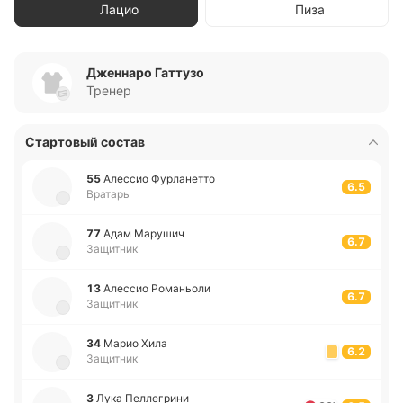
Лацио
Пиза
Дженнаро Гаттузо
Тренер
Стартовый состав
55
Але­ссио Фу­рла­не­тто
6.5
Вратарь
77
Адам Ма­ру­шич
6.7
Защитник
13
Але­ссио Ро­ма­ньо­ли
6.7
Защитник
34
Марио Хила
6.2
Защитник
3
Лука Пе­лле­гри­ни