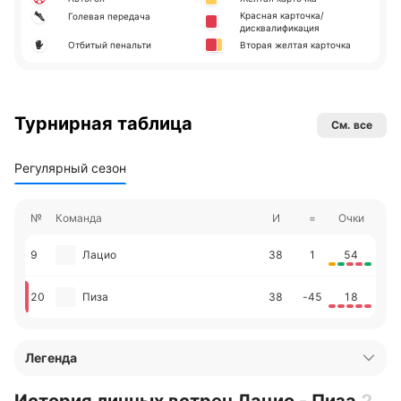
Красная карточка/
Голевая передача
дисквалификация
Отбитый пенальти
Вторая желтая карточка
Турнирная таблица
См. все
Регулярный сезон
№
Команда
И
=
Очки
9
Лацио
38
1
54
20
Пиза
38
-45
18
Легенда