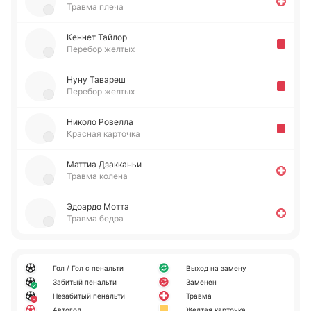
Травма плеча
Кеннет Тайлор
Перебор желтых
Нуну Та­ва­реш
Перебор желтых
Николо Ро­ве­лла
Красная карточка
Маттиа Дза­кка­ньи
Травма колена
Эдоа­рдо Мотта
Травма бедра
Гол / Гол с пенальти
Выход на замену
Забитый пенальти
Заменен
Незабитый пенальти
Травма
Автогол
Желтая карточка