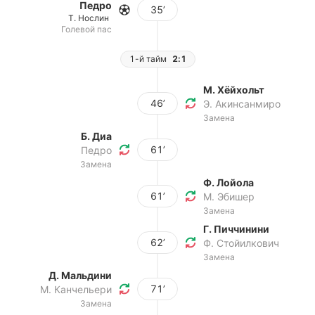
Педро
35’
Т. Нослин
Голевой пас
1-й тайм
2:1
М. Хёйхольт
46’
Э. Акинсанмиро
Замена
Б. Диа
61’
Педро
Замена
Ф. Лойола
61’
М. Эбишер
Замена
Г. Пиччинини
62’
Ф. Стойилкович
Замена
Д. Мальдини
71’
М. Канчельери
Замена