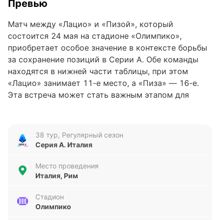
Превью
Матч между «Лацио» и «Пизой», который
состоится 24 мая на стадионе «Олимпико»,
приобретает особое значение в контексте борьбы
за сохранение позиций в Серии А. Обе команды
находятся в нижней части таблицы, при этом
«Лацио» занимает 11-е место, а «Пиза» — 16-е.
Эта встреча может стать важным этапом для
обеих сторон в завершающей стадии сезона.
Анализ формы команд
38 тур, Регулярный сезон
Серия А. Италия
«Лацио» демонстрирует достаточно
переменчивую форму за последние пять матчей,
Место проведения
одержав две победы, дважды сыграв вничью и
Италия, Рим
потерпев одно поражение. Команда забила 6 голов
и пропустила 3, что говорит о сбалансированной
Стадион
Олимпико
игре в обороне и атаке. В то же время «Пиза»
испытывает серьёзные трудности — четыре