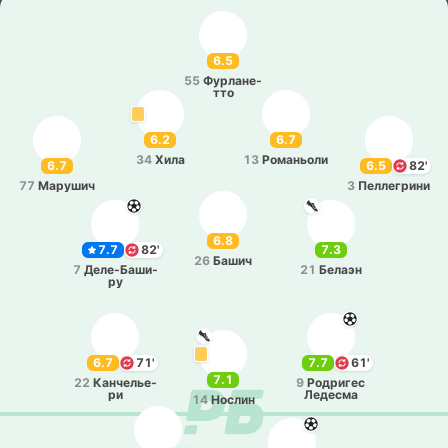
6.5
55
Фу­рла­не­
тто
6.2
6.7
34
Хила
13
Ро­ма­ньо­ли
6.7
6.5
82'
77
Ма­ру­шич
3
Пе­лле­гри­ни
6.8
7.7
82'
7.3
26
Башич
7
Де­ле­-Ба­ши­
21
Белаэн
ру
6.7
71'
7.7
61'
7.1
22
Ка­нче­лье­
9
Ро­дри­гес
ри
Ле­де­сма
14
Нослин