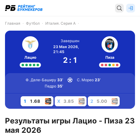
Главная
Футбол
Италия. Серия А
Завершен
23 Мая 2026,
21:45
Лацио
Пиза
2
:
1
Ф. Деле-Баширу
33’
С. Морео
23’
Педро
35’
1
1.68
X
3.85
2
5.00
Результаты игры Лацио - Пиза 23
мая 2026