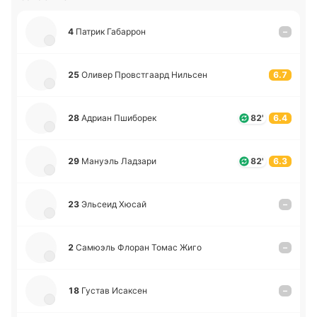
4
Патрик Га­ба­ррон
–
25
Оливер Про­встгаард Ни­льсен
6.7
28
Адриан Пши­бо­рек
82'
6.4
29
Ма­нуэль Ла­дза­ри
82'
6.3
23
Эльсеид Хюсай
–
2
Са­мюэль Флоран Томас Жиго
–
18
Густав Иса­ксен
–