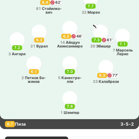
6.4
62'
7.7
81
Стойи­лко­
вич
32
Морео
6.2
46'
6.3
7.3
61'
14
Айодун
7.1
21
Вурал
Аки­нса­нми­ро
20
Эбишер
7.2
7
Ма­рсель
3
Ангори
Лерис
6.1
7.0
6.3
77'
2
Петков Бо­
5
Ка­не­стре­
жи­нов
лли
33
Ка­ла­бре­зи
7.6
1
Шемпер
Пиза
3-5-2
6.7