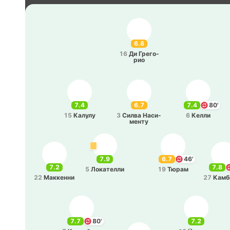
6.8
16
Ди Гре­го­
рио
7.4
6.7
7.4
80'
15
Калулу
3
Силва На­си­
6
Келли
ме­нту
7.9
6.7
46'
7.2
7.8
5
Ло­ка­те­лли
19
Тюрам
22
Ма­кке­нни
27
Ка­мб
7.7
80'
7.2