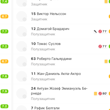
7.4
Защитник
15
Виктор Не­льссон
6.7
Защитник
12
До­ма­гой Бра­да­рич
7.7
71'
Полузащитник
10
Томас Суслов
7.2
71'
Полузащитник
63
Ро­бе­рто Га­лья­рди­ни
6.7
Полузащитник
11
Жа­н-Да­ниэль Акпа­-А­кпро
7.8
Полузащитник
24
Антуан Жозеф Эмма­нуэль Бе­
7.9
рне­де
80'
Полузащитник
7.2
7
Рафик Бе­лга­ли