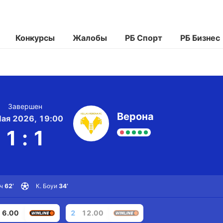
Конкурсы
Жалобы
РБ Спорт
РБ Бизнес
Завершен
Верона
Мая 2026, 19:00
1
:
1
ч
62’
К. Боуи
34’
6.00
2
12.00