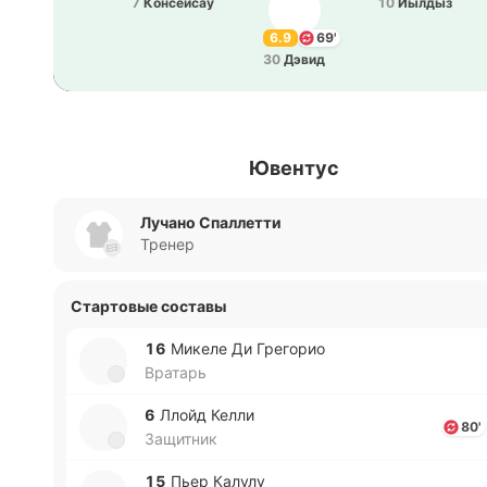
7
Ко­нсей­сау
10
Йылдыз
6.9
69'
30
Дэвид
Ювентус
Лучано Спаллетти
Тренер
Стартовые составы
16
Микеле Ди Гре­го­рио
Вратарь
6
Ллойд Келли
80'
Защитник
15
Пьер Калулу