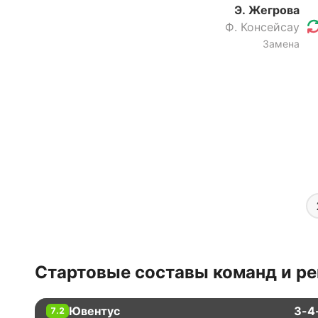
Э. Жегрова
Ф. Консейсау
Замена
Стартовые составы команд и ре
Ювентус
3-4
7.2