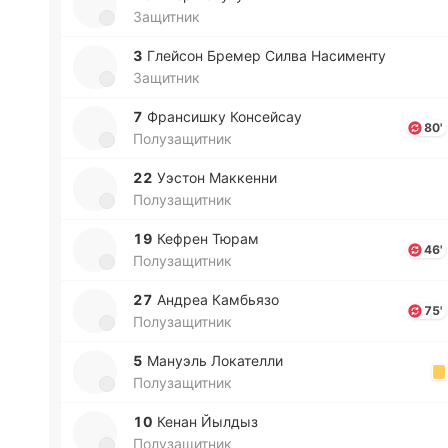
Защитник
3
Глей­сон Бремер Силва На­си­ме­нту
Защитник
7
Фра­нси­шку Ко­нсей­сау
80'
Полузащитник
22
Уэстон Ма­кке­нни
Полузащитник
19
Кефрен Тюрам
46'
Полузащитник
27
Андреа Ка­мбья­зо
75'
Полузащитник
5
Ма­нуэль Ло­ка­те­лли
Полузащитник
10
Кенан Йылдыз
Полузащитник