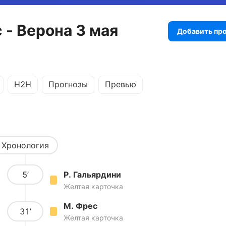
 - Верона 3 мая
Добавить пр
H2H
Прогнозы
Превью
Хронология
5’
Р. Гальярдини
Желтая карточка
М. Фрес
31’
Желтая карточка