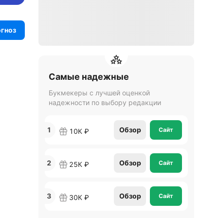
огноз
Самые надежные
Букмекеры с лучшей оценкой
надежности по выбору редакции
1
Обзор
Сайт
10К ₽
2
Обзор
Сайт
25К ₽
3
Обзор
Сайт
30К ₽