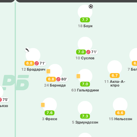
7.7
18
Боуи
7.0
71'
10
Суслов
6.8
71'
6
12
Бра­да­рич
7
Бе­
6.7
6.8
80'
11
Акпа­-А­
7.0
24
Бе­рне­де
кпро
63
Га­лья­рди­ни
75'
ья­зо
7.6
6.6
7.3
3
Фресе
15
Не­льссон
5
Эдму­ндссон