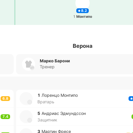
8.2
1
Мо­нти­по
Верона
Марко Барони
Тренер
1
Ло­ре­нцо Мо­нти­по
6.8
Вратарь
5
Андриас Эдму­ндссон
7.4
Защитник
3
Мартин Фресе