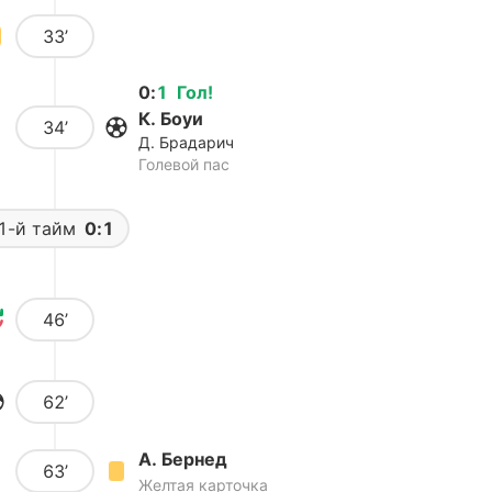
33’
0
:
1
Гол
!
К. Боуи
34’
Д. Брадарич
Голевой пас
1-й тайм
0:1
46’
62’
А. Бернед
63’
Желтая карточка