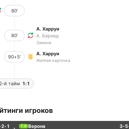
80’
А. Харруи
80’
А. Бернед
Замена
А. Харруи
90+5’
Желтая карточка
2-й тайм
1:1
йтинги игроков
-2-1
Верона
3-5
7.0