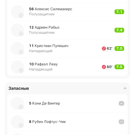
56
Але­ксис Са­ле­ма­керс
7.1
Полузащитник
12
Адриен Рабьо
7.4
Полузащитник
11
Кри­стиан Пу­ли­шич
62'
7.0
Нападающий
10
Рафаэл Леау
80'
7.5
Нападающий
Запасные
5
Кони Де Винтер
–
8
Рубен Ло­фту­с-Чик
–