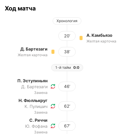
Ход матча
Хронология
А. Камбьязо
20’
Желтая карточка
Д. Бартезаги
38’
Желтая карточка
1-й тайм
0:0
П. Эступиньян
46’
Д. Бартезаги
Замена
Н. Фюллькруг
62’
К. Пулишич
Замена
С. Риччи
67’
Ю. Фофана
Замена