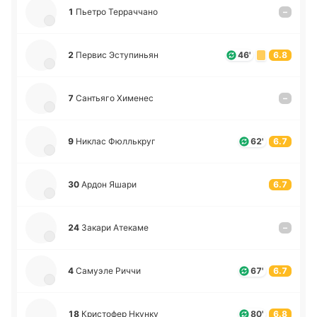
1
Пьетро Те­рра­чча­но
–
2
Первис Эсту­пи­ньян
46'
6.8
7
Са­нтья­го Хи­ме­нес
–
9
Никлас Фю­ллькруг
62'
6.7
30
Ардон Яшари
6.7
24
Закари Ате­ка­ме
–
4
Са­муэ­ле Риччи
67'
6.7
18
Кри­сто­фер Нкунку
80'
6.8