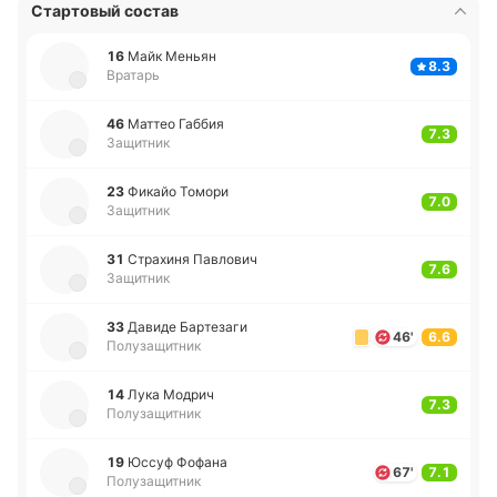
Стартовый состав
16
Майк Меньян
8.3
Вратарь
46
Маттео Габбия
7.3
Защитник
23
Фикайо Томори
7.0
Защитник
31
Стра­хи­ня Па­вло­вич
7.6
Защитник
33
Давиде Ба­рте­за­ги
46'
6.6
Полузащитник
14
Лука Модрич
7.3
Полузащитник
19
Юссуф Фофана
67'
7.1
Полузащитник