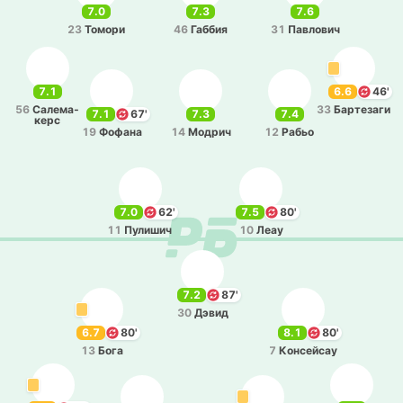
7.0
7.3
7.6
23
Томори
46
Габбия
31
Па­вло­вич
7.1
6.6
46'
56
Са­ле­ма­
33
Ба­рте­за­ги
7.1
67'
7.3
7.4
керс
19
Фофана
14
Модрич
12
Рабьо
7.0
62'
7.5
80'
11
Пу­ли­шич
10
Леау
7.2
87'
30
Дэвид
6.7
80'
8.1
80'
13
Бога
7
Ко­нсей­сау