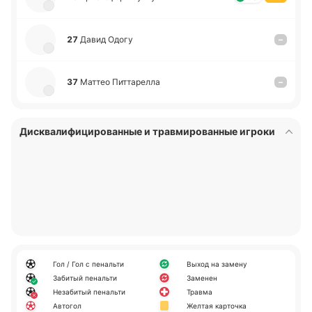
27
Давид Одогу
–
37
Маттео Пи­тта­ре­лла
–
Дисквалифицированные и травмированные игроки
Гол / Гол с пенальти
Выход на замену
Забитый пенальти
Заменен
Незабитый пенальти
Травма
Автогол
Желтая карточка