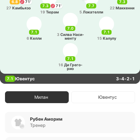
6.8
71'
7.3
7.3
71'
7.7
27
Ка­мбья­зо
22
Ма­кке­нни
19
Тюрам
5
Ло­ка­те­лли
7.0
7.1
7.1
3
Силва На­си­
6
Келли
ме­нту
15
Калулу
7.1
16
Ди Гре­го­
рио
Ювентус
3-4-2-1
7.1
Милан
Ювентус
Рубен Аморим
Тренер