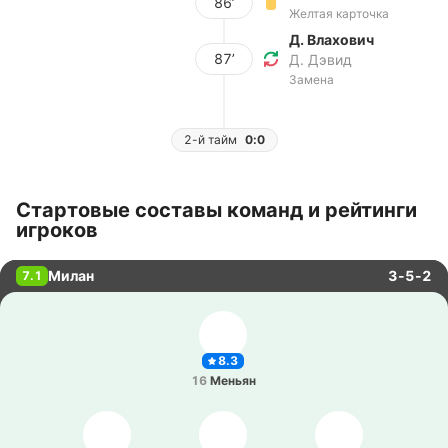
86’
Желтая карточка
Д. Влахович
87’
Д. Дэвид
Замена
2-й тайм
0:0
Стартовые составы команд и рейтинги
игроков
Милан
3-5-2
7.1
8.3
16
Меньян