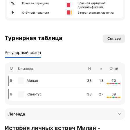
Красная карточка/
Голевая передача
дисквалификация
Отбитый пенальти
Вторая желтая карточка
Турнирная таблица
См. все
Регулярный сезон
№
Команда
И
=
Очки
5
Милан
38
18
70
6
Ювентус
38
27
69
Легенда
История личных встреч Милан -