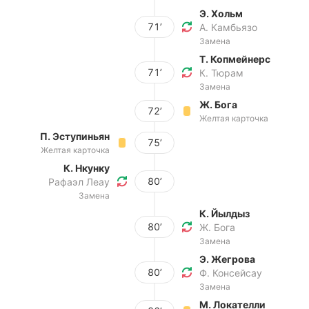
Э. Хольм
71’
А. Камбьязо
Замена
Т. Копмейнерс
71’
К. Тюрам
Замена
Ж. Бога
72’
Желтая карточка
П. Эступиньян
75’
Желтая карточка
К. Нкунку
80’
Рафаэл Леау
Замена
К. Йылдыз
80’
Ж. Бога
Замена
Э. Жегрова
80’
Ф. Консейсау
Замена
М. Локателли