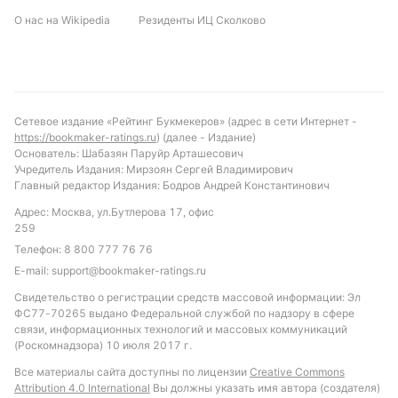
«Милана».
О нас на Wikipedia
Резиденты ИЦ Сколково
Прогноз и рекомендации по ставкам
Исходя из анализа, можно ожидать матч с
умеренной результативностью и внимательной
Сетевое издание «Рейтинг Букмекеров» (адрес в сети Интернет -
игрой обеих команд, особенно в первой половине
https://bookmaker-ratings.ru
) (далее - Издание)
встречи. Вероятно, что команды не превысят
Основатель: Шабазян Паруйр Арташесович
Учредитель Издания: Мирзоян Сергей Владимирович
отметку в два-три гола, а количество желтых
Главный редактор Издания: Бодров Андрей Константинович
карточек будет на среднем уровне.
Адрес: Москва, ул.Бутлерова 17, офис
Рекомендуемой ставкой выглядит вариант с
259
индивидуальным тоталом «Милана» менее 1.5
Телефон:
8 800 777 76 76
голов, а также ставка на то, что «Ювентус»
E-mail:
support@bookmaker-ratings.ru
нанесет более 2.5 ударов в створ. Такой подход
Свидетельство о регистрации средств массовой информации: Эл
учитывает статистические закономерности и
ФС77-70265 выдано Федеральной службой по надзору в сфере
особенности игры соперников в очных встречах.
связи, информационных технологий и массовых коммуникаций
(Роскомнадзора) 10 июля 2017 г.
Обновлено:
Все материалы сайта доступны по лицензии
Creative Commons
Attribution 4.0 International
Вы должны указать имя автора (создателя)