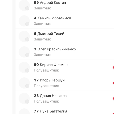
99
Андрей Костин
Защитник
4
Камиль Ибра­ги­мов
Защитник
6
Дми­трий Тихий
Защитник
3
Олег Кра­си­льни­че­нко
Защитник
90
Кирилл Фолмер
Полузащитник
17
Игорь Гершун
Полузащитник
28
Данил Но­ви­ков
Полузащитник
77
Лука Ба­га­те­лия