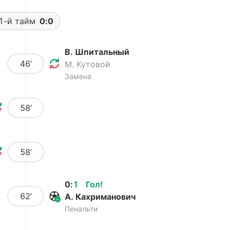
1-й тайм
0:0
В. Шпитальный
46’
М. Кутовой
Замена
58’
58’
0
:
1
Гол
!
62’
А. Кахриманович
Пенальти