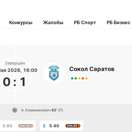
Конкурсы
Жалобы
РБ Спорт
РБ Бизнес
Завершен
Сокол Саратов
Мая 2026, 16:00
0
:
1
А. Кахриманович
62’
(П)
3.80
2
5.40