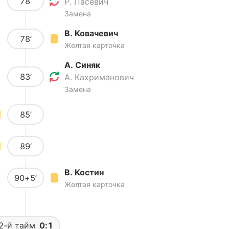
78’
Р. Пасевич
Замена
В. Ковачевич
78’
Желтая карточка
А. Синяк
83’
А. Кахриманович
Замена
85’
89’
В. Костин
90+5’
Желтая карточка
2-й тайм
0:1