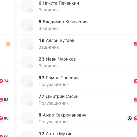
6
Никита Пе­че­нкин
Защитник
5
Вла­ди­мир Ко­ва­че­вич
Защитник
19
Аллон Бутаев
Защитник
23
Иван Чу­ри­ков
Защитник
97
Роман Па­се­вич
74'
Полузащитник
77
Дми­трий Сасин
58'
Полузащитник
8
Амир Ка­хри­ма­но­вич
66'
Полузащитник
17
Антон Мухин
58'