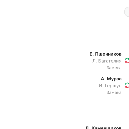
Е. Пшенников
Л. Багателия
Замена
А. Мурза
И. Гершун
Замена
Д. Каменщиков