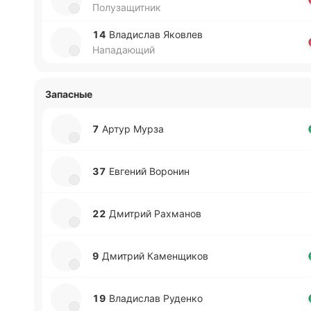
Полузащитник
14
Вла­ди­слав Яко­влев
Нападающий
Запасные
7
Артур Мурза
37
Евге­ний Во­ро­нин
22
Дми­трий Ра­хма­нов
9
Дми­трий Ка­ме­нщи­ков
19
Вла­ди­слав Ру­де­нко