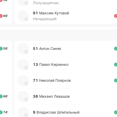
Полузащитник
91
Максим Ку­то­вой
66'
Нападающий
51
Антон Синяк
58'
13
Павел Ки­рее­нко
71
Ни­ко­лай Поя­рков
36
Михаил Ле­ва­шов
66'
9
Вла­ди­слав Шпи­та­льный
74'