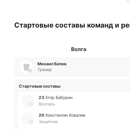
Стартовые составы команд и ре
Волга
Михаил Белов
Тренер
Стартовые составы
23
Егор Ба­бу­рин
Вратарь
20
Ко­нста­нтин Ко­ва­лев
Защитник