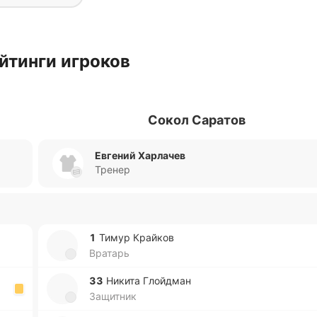
йтинги игроков
Сокол Саратов
Евгений Харлачев
Тренер
1
Тимур Край­ков
Вратарь
33
Никита Глой­дман
Защитник