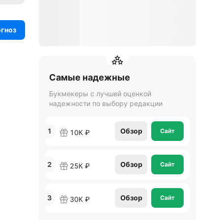
огноз
Самые надежные
Букмекеры с лучшей оценкой
надежности по выбору редакции
1
Обзор
Сайт
10К ₽
2
Обзор
Сайт
25К ₽
3
Обзор
Сайт
30К ₽