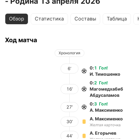
- Родина 13 апреля 2026
Обзор
Статистика
Составы
Таблица
Ход матча
Хронология
0
:
1
Гол
!
6’
И. Тимошенко
0
:
2
Гол
!
16’
Магомедхабиб
Абдусаламов
0
:
3
Гол
!
27’
А. Максименко
А. Максименко
30’
Желтая карточка
А. Егорычев
44’