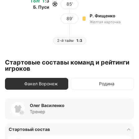
Гол
!
1
:
3
85’
Б. Пуси
Р. Фищенко
89’
Желтая карточка
2-й тайм
1:3
Стартовые составы команд и рейтинги
игроков
Факел Воронеж
Родина
Олег Василенко
Тренер
Стартовый состав