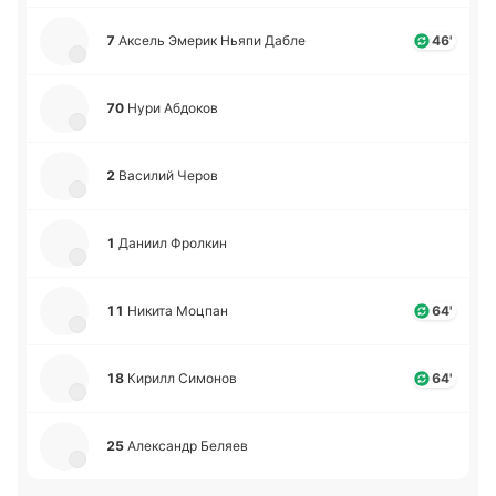
7
Аксель Эмерик Ньяпи Дабле
46'
70
Нури Абдо­ков
2
Ва­си­лий Черов
1
Даниил Фро­лкин
11
Никита Моцпан
64'
18
Кирилл Си­мо­нов
64'
25
Але­ксандр Беляев