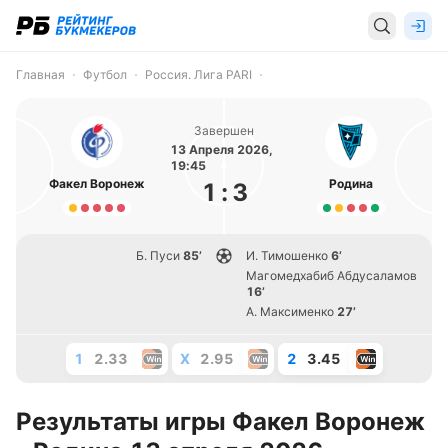
Главная
Футбол
Россия. Лига PARI
Завершен
13 Апреля 2026,
19:45
Факел Воронеж
Родина
1
:
3
Б. Пуси
85’
И. Тимошенко
6’
Магомедхабиб Абдусаламов
16’
А. Максименко
27’
1
2.33
X
2.95
2
3.45
Результаты игры Факел Воронеж