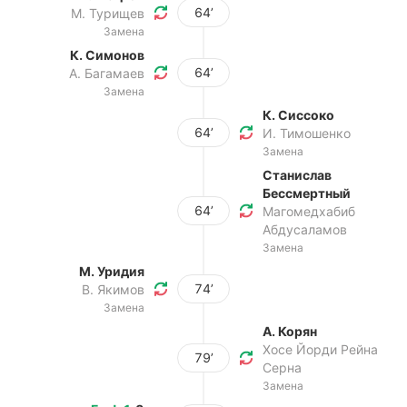
64’
М. Турищев
Замена
К. Симонов
64’
А. Багамаев
Замена
К. Сиссоко
64’
И. Тимошенко
Замена
Станислав
Бессмертный
64’
Магомедхабиб
Абдусаламов
Замена
М. Уридия
74’
В. Якимов
Замена
А. Корян
Хосе Йорди Рейна
79’
Серна
Замена