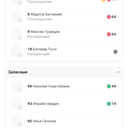
Полузащитник
8
Абду­лла Ба­га­маев
64'
Полузащитник
9
Максим Ту­ри­щев
64'
Нападающий
19
Бе­лай­ди Пуси
Нападающий
Запасные
99
Ни­ко­лай Гио­рго­биа­ни
46'
93
Мераби Уридия
74'
95
Илья Га­по­нов