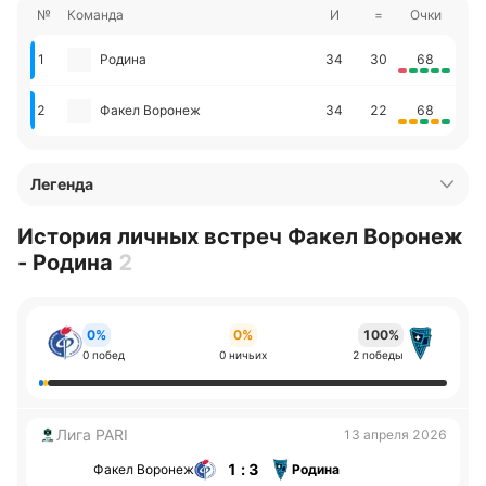
№
Команда
И
=
Очки
1
Родина
34
30
68
2
Факел Воронеж
34
22
68
Легенда
История личных встреч Факел Воронеж
- Родина
2
0%
0%
100%
0 побед
0 ничьих
2 победы
Лига PARI
13 апреля 2026
1 : 3
Факел Воронеж
Родина