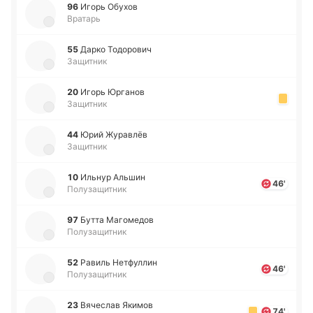
96
Игорь Обухов
Вратарь
55
Дарко То­до­ро­вич
Защитник
20
Игорь Юрга­нов
Защитник
44
Юрий Жу­ра­влёв
Защитник
10
Ильнур Альшин
46'
Полузащитник
97
Бутта Ма­го­ме­дов
Полузащитник
52
Равиль Не­тфу­ллин
46'
Полузащитник
23
Вя­че­слав Якимов
74'