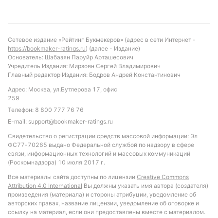
нет играется за 1,75. Если же отличатся оба клуба,
то доедут пари с котировками 2,05.
Сетевое издание «Рейтинг Букмекеров» (адрес в сети Интернет -
📺 Трансляция
https://bookmaker-ratings.ru
) (далее - Издание)
Основатель: Шабазян Паруйр Арташесович
Все игры Лиги Pari можно посмотреть на сервисе
Учредитель Издания: Мирзоян Сергей Владимирович
«VK Видео». Прямой эфир матча будет
Главный редактор Издания: Бодров Андрей Константинович
транслировать букмекерская контора Pari.
Адрес: Москва, ул.Бутлерова 17, офис
259
Телефон:
8 800 777 76 76
Смотреть трансляцию
E-mail:
support@bookmaker-ratings.ru
Свидетельство о регистрации средств массовой информации: Эл
ФС77-70265 выдано Федеральной службой по надзору в сфере
Обновлено:
связи, информационных технологий и массовых коммуникаций
(Роскомнадзора) 10 июля 2017 г.
Все материалы сайта доступны по лицензии
Creative Commons
Автор
Attribution 4.0 International
Вы должны указать имя автора (создателя)
произведения (материала) и стороны атрибуции, уведомление об
Дмитрий Разумец
авторских правах, название лицензии, уведомление об оговорке и
ссылку на материал, если они предоставлены вместе с материалом.