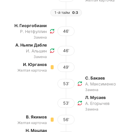
Желтая карточка
1-й тайм
0:3
Н. Гиоргобиани
46’
Р. Нетфуллин
Замена
А. Ньяпи Дабле
46’
И. Альшин
Замена
И. Юрганов
49’
Желтая карточка
С. Бакаев
53’
А. Максименко
Замена
Л. Мусаев
53’
А. Егорычев
Замена
В. Якимов
56’
Желтая карточка
Н. Моцпан