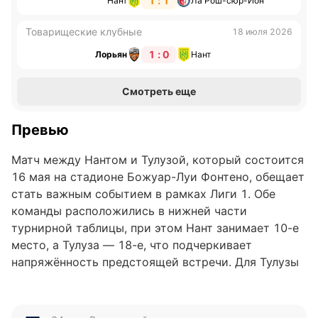
1 : 1
Нант
Ла Рош-сюр-Ион
Товарищеские клубные
18 июля 2026
1 : 0
Лорьян
Нант
Смотреть еще
Превью
Матч между Нантом и Тулузой, который состоится
16 мая на стадионе Божуар-Луи Фонтено, обещает
стать важным событием в рамках Лиги 1. Обе
команды расположились в нижней части
турнирной таблицы, при этом Нант занимает 10-е
место, а Тулуза — 18-е, что подчеркивает
напряжённость предстоящей встречи. Для Тулузы
этот матч может стать шансом улучшить своё
положение и избежать зоны вылета, тогда как
Нант постарается закрепить средний уровень в