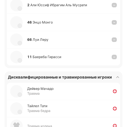
2
Али Юссиф Ибра­гим Аль Му­cра­ти
–
46
Энцо Монго
–
66
Луи Леру
–
11
Бае­ре­ба Ги­ра­сси
–
Дисквалифицированные и травмированные игроки
Дейвер Мачадо
Травма
Тайлел Тати
Травма бедра
Травма колена