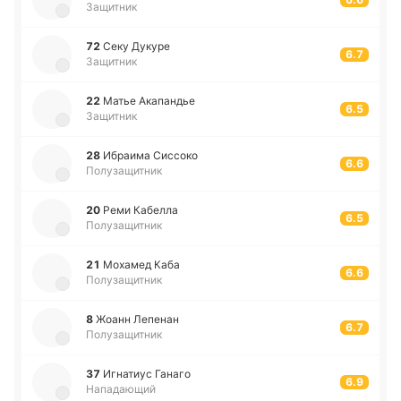
Защитник
72
Секу Дукуре
6.7
Защитник
22
Матье Ака­па­ндье
6.5
Защитник
28
Ибраи­ма Си­ссо­ко
6.6
Полузащитник
20
Реми Ка­бе­лла
6.5
Полузащитник
21
Мо­ха­мед Каба
6.6
Полузащитник
8
Жоанн Ле­пе­нан
6.7
Полузащитник
37
Игна­тиус Ганаго
6.9
Нападающий