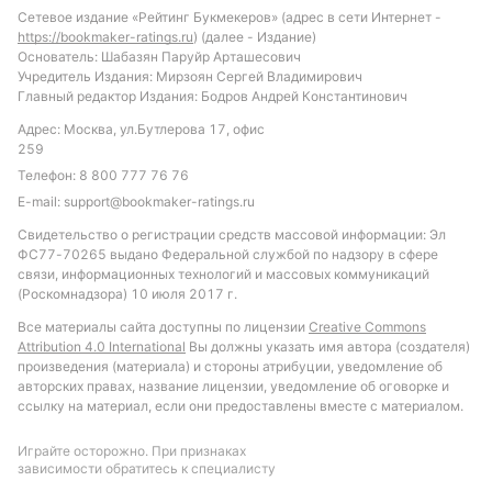
больше 0.5, что подтверждается стабильной
Сетевое издание «Рейтинг Букмекеров» (адрес в сети Интернет -
статистикой последних встреч. Также интересным
https://bookmaker-ratings.ru
) (далее - Издание)
вариантом может стать ставка на общее
Основатель: Шабазян Паруйр Арташесович
Учредитель Издания: Мирзоян Сергей Владимирович
количество аутов выше 36.5, учитывая привычную
Главный редактор Издания: Бодров Андрей Константинович
интенсивность борьбы за мяч в этих матчах.
Адрес: Москва, ул.Бутлерова 17, офис
Обновлено:
259
Телефон:
8 800 777 76 76
E-mail:
support@bookmaker-ratings.ru
Автор
Свидетельство о регистрации средств массовой информации: Эл
ФС77-70265 выдано Федеральной службой по надзору в сфере
Михаил Кузнецов
связи, информационных технологий и массовых коммуникаций
(Роскомнадзора) 10 июля 2017 г.
Подписаться
Все материалы сайта доступны по лицензии
Creative Commons
Attribution 4.0 International
Вы должны указать имя автора (создателя)
произведения (материала) и стороны атрибуции, уведомление об
авторских правах, название лицензии, уведомление об оговорке и
ссылку на материал, если они предоставлены вместе с материалом.
Играйте осторожно. При признаках
зависимости обратитесь к специалисту