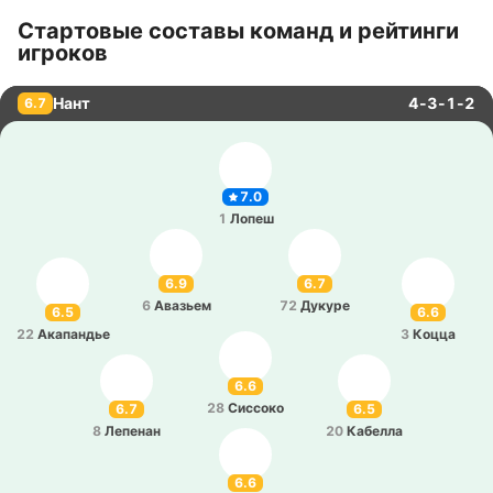
Стартовые составы команд и рейтинги
игроков
Нант
4-3-1-2
6.7
7.0
1
Лопеш
6.9
6.7
6
Ава­зьем
72
Дукуре
6.5
6.6
22
Ака­па­ндье
3
Коцца
6.6
28
Си­ссо­ко
6.7
6.5
8
Ле­пе­нан
20
Ка­бе­лла
6.6