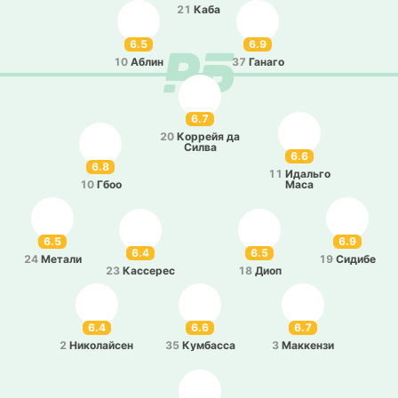
21
Каба
6.5
6.9
10
Аблин
37
Ганаго
6.7
20
Ко­ррейя да
Силва
6.6
6.8
11
Ида­льго
10
Гбоо
Маса
6.5
6.9
6.4
6.5
24
Метали
19
Сидибе
23
Ка­ссе­рес
18
Диоп
6.4
6.6
6.7
2
Ни­ко­лай­сен
35
Ку­мба­сса
3
Ма­кке­нзи