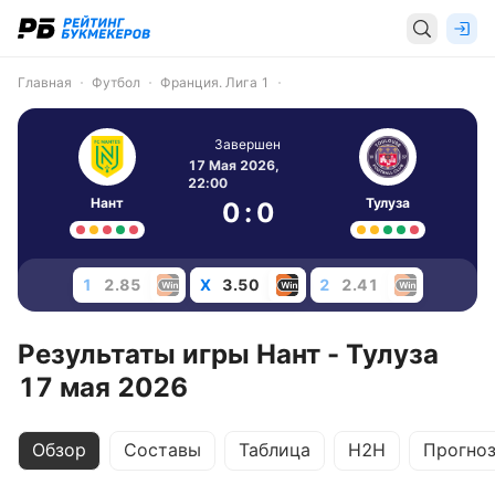
Главная
Футбол
Франция. Лига 1
Завершен
17 Мая 2026,
22:00
Нант
Тулуза
0
:
0
1
2.85
X
3.50
2
2.41
Результаты игры Нант - Тулуза
17 мая 2026
Обзор
Составы
Таблица
H2H
Прогно