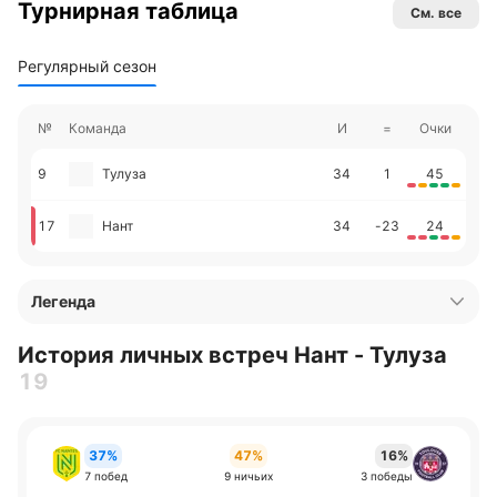
Турнирная таблица
См. все
Регулярный сезон
№
Команда
И
=
Очки
9
Тулуза
34
1
45
17
Нант
34
-23
24
Легенда
История личных встреч Нант - Тулуза
19
37%
47%
16%
7 побед
9 ничьих
3 победы