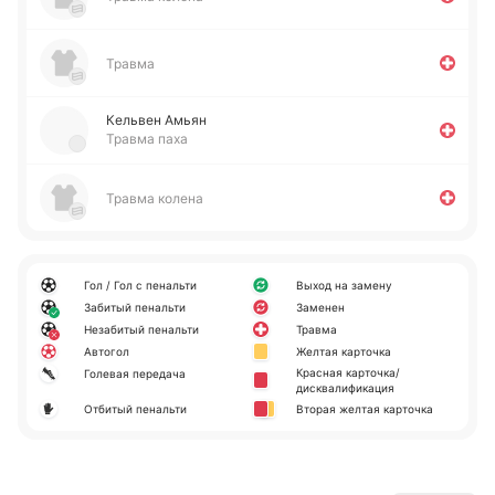
Травма
Ке­львен Амьян
Травма паха
Травма колена
Гол / Гол с пенальти
Выход на замену
Забитый пенальти
Заменен
Незабитый пенальти
Травма
Автогол
Желтая карточка
Красная карточка/
Голевая передача
дисквалификация
Отбитый пенальти
Вторая желтая карточка