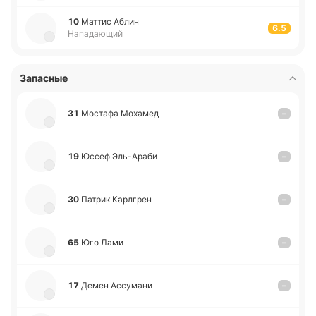
10
Маттис Аблин
6.5
Нападающий
Запасные
31
Мо­ста­фа Мо­ха­мед
–
19
Юссеф Эль-А­ра­би
–
30
Патрик Ка­рлгрен
–
65
Юго Лами
–
17
Демен Ассу­ма­ни
–