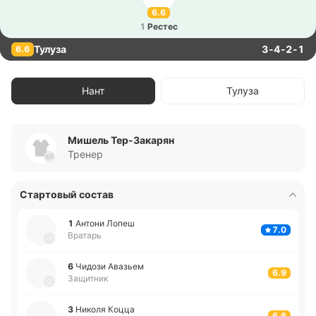
6.6
1
Рестес
Тулуза
3-4-2-1
6.6
Нант
Тулуза
Мишель Тер-Закарян
Тренер
Стартовый состав
1
Антони Лопеш
7.0
Вратарь
6
Чидози Ава­зьем
6.9
Защитник
3
Николя Коцца
6.6