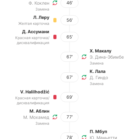
46’
Ф. Коклен
Замена
Л. Леру
56’
Желтая карточка
Д. Ассумани
65’
Красная карточка/
дисквалификация
Х. Макалу
67’
Э. Дина-Эбимбе
Замена
К. Лала
67’
Д. Гиндо
Замена
V. Halilhodžić
69’
Красная карточка/
дисквалификация
М. Аблин
77’
М. Мохамед
Замена
П. Мбуп
78’
Ю. Маньетти