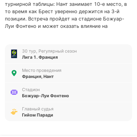
турнирной таблицы: Нант занимает 10-е место, в
то время как Брест уверенно держится на 3-й
позиции. Встреча пройдет на стадионе Божуар-
Луи Фонтено и может оказать влияние на
дальнейшее распределение сил в верхней части
таблицы.
30 тур, Регулярный сезон
Анализ формы команд
Лига 1. Франция
Форма Нанта за последние пять матчей оставляет
Место проведения
желать лучшего: команда одержала всего одну
Франция, Нант
победу при четырёх поражениях, забив лишь три
гола и пропустив шесть. В то же время Брест
Стадион
Божуар-Луи Фонтено
демонстрирует более стабильный результат — три
победы, одна ничья и всего одно поражение, с
Главный судья
положительным балансом голов 6:3. Очевидно, что
Гийом Паради
Брест находится в более уверенном состоянии,
что может сказаться на их настрое в предстоящем
поединке. Нант же будет стремиться улучшить