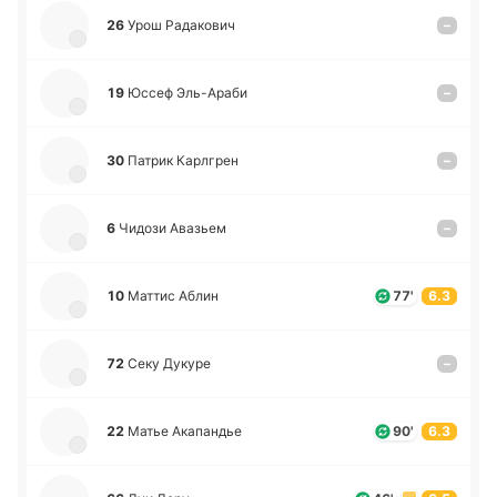
26
Урош Ра­да­ко­вич
–
19
Юссеф Эль-А­ра­би
–
30
Патрик Ка­рлгрен
–
6
Чидози Ава­зьем
–
10
Маттис Аблин
77'
6.3
72
Секу Дукуре
–
22
Матье Ака­па­ндье
90'
6.3