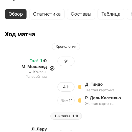
Обзор
Статистика
Составы
Таблица
Ход матча
Хронология
Гол
!
1
:
0
9’
М. Мохамед
Ф. Коклен
Голевой пас
Д. Гиндо
41’
Желтая карточка
Р. Дель Кастильо
45+1’
Желтая карточка
1-й тайм
1:0
Л. Леру