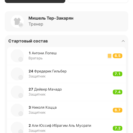
Мишель Тер-Закарян
Тренер
Стартовый состав
1
Антони Лопеш
6.5
Вратарь
24
Фре­де­рик Ги­льбер
7.1
Защитник
27
Дейвер Мачадо
7.4
Защитник
3
Николя Коцца
6.7
Защитник
2
Али Юссиф Ибра­гим Аль Му­cра­ти
7.2
Защитник