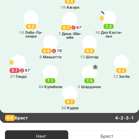
6.4
19
Ажорк
6.2
7.2
6.7
67'
14
Ла­бо­-Ла­
10
Дел Ка­сти­
7
Ди­на­-Э­би­
ска­ри
льо
мбе
6.6
78'
6.9
8
Ма­нье­тти
13
Шотар
5.7
67'
6.2
27
Гиндо
12
Зогбе
7.1
7.5
44
Ку­ли­ба­ли
5
Ша­рдо­нне
6.7
30
Кудер
Брест
4-2-3-1
6.6
Нант
Брест