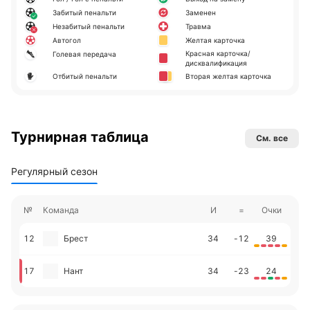
Забитый пенальти
Заменен
Незабитый пенальти
Травма
Автогол
Желтая карточка
Красная карточка/
Голевая передача
дисквалификация
Отбитый пенальти
Вторая желтая карточка
Турнирная таблица
См. все
Регулярный сезон
№
Команда
И
=
Очки
12
Брест
34
-12
39
17
Нант
34
-23
24