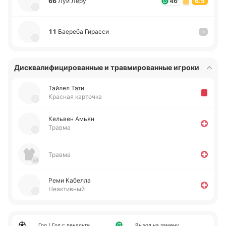
66
Луи Леру
46'
6.5
11
Бае­ре­ба Ги­ра­сси
–
Дисквалифицированные и травмированные игроки
Тайлел Тати
Красная карточка
Ке­львен Амьян
Травма
Травма
Реми Ка­бе­лла
Неактивный
Гол / Гол с пенальти
Выход на замену