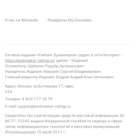
ничью. Прогноз на исход — не проигрыш Бреста.
Интересной ставкой будет тотал аутов больше
О нас на Wikipedia
Резиденты ИЦ Сколково
40.5, учитывая статистику предыдущих встреч.
Также стоит обратить внимание на
индивидуальный тотал желтых карточек Нанта
меньше 3.5, что стабильно подтверждается в их
матчах с Брестом. Эти варианты могут
Сетевое издание «Рейтинг Букмекеров» (адрес в сети Интернет -
предложить выгодные возможности для ставок с
https://bookmaker-ratings.ru
) (далее - Издание)
минимальными рисками.
Основатель: Шабазян Паруйр Арташесович
Учредитель Издания: Мирзоян Сергей Владимирович
Обновлено:
Главный редактор Издания: Бодров Андрей Константинович
Адрес: Москва, ул.Бутлерова 17, офис
259
Автор
Телефон:
8 800 777 76 76
Дмитрий Маторкин
E-mail:
support@bookmaker-ratings.ru
Редактор отдела прогнозов и ставок "РБ"
Свидетельство о регистрации средств массовой информации: Эл
ФС77-70265 выдано Федеральной службой по надзору в сфере
связи, информационных технологий и массовых коммуникаций
Специалист по спортивному беттингу, автор обзоров БК и
(Роскомнадзора) 10 июля 2017 г.
статей о букмекерах, автор прогнозов на английский футбол