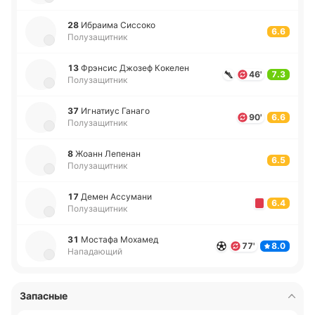
28
Ибраи­ма Си­ссо­ко
6.6
Полузащитник
13
Фрэ­нсис Джозеф Ко­ке­лен
46'
7.3
Полузащитник
37
Игна­тиус Ганаго
90'
6.6
Полузащитник
8
Жоанн Ле­пе­нан
6.5
Полузащитник
17
Демен Ассу­ма­ни
6.4
Полузащитник
31
Мо­ста­фа Мо­ха­мед
77'
8.0
Нападающий
Запасные