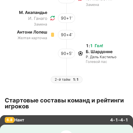
Замена
М. Акапандье
90+1’
И. Ганаго
Замена
Антони Лопеш
90+4’
Желтая карточка
1
:
1
Гол
!
Б. Шардонне
90+5’
Р. Дель Кастильо
Голевой пас
2-й тайм
1:1
Стартовые составы команд и рейтинги
игроков
Нант
4-1-4-1
6.8