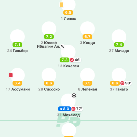
6.5
1
Лопеш
7.2
6.7
2
Юссиф
3
Коцца
7.1
7.4
Ибра­гим Аль
Му­cра­ти
24
Ги­льбер
27
Мачадо
7.3
46'
13
Ко­ке­лен
6.4
6.6
6.5
6.6
90'
17
Ассу­ма­ни
28
Си­ссо­ко
8
Ле­пе­нан
37
Ганаго
8.0
77'
31
Мо­ха­мед