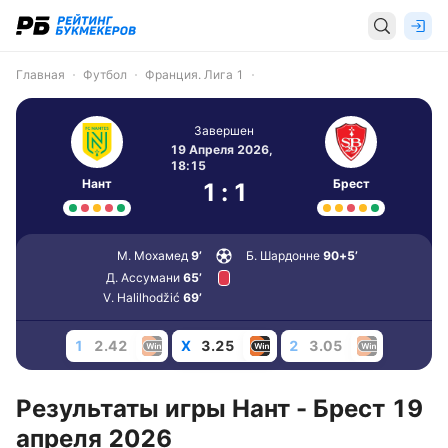
Главная
Футбол
Франция. Лига 1
Завершен
19 Апреля 2026,
18:15
Нант
Брест
1
:
1
М. Мохамед
9’
Б. Шардонне
90+5’
Д. Ассумани
65’
V. Halilhodžić
69’
1
2.42
X
3.25
2
3.05
Результаты игры Нант - Брест 19
апреля 2026