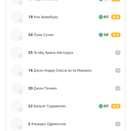
19
Хон Ара­мбу­ру
65'
6.4
24
Лука Сучич
58'
6.2
35
Эгойц Арана Ай­спу­руа
–
16
Джон Андер Ола­са­га­сти Ими­зкоз
–
20
Джон Пачеко
–
22
Беньят Ту­ррие­нтес
65'
6.5
2
Альва­ро Одрио­со­ла
–