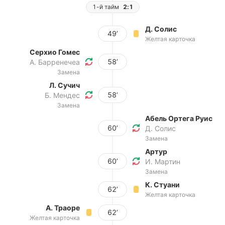
1-й тайм
2:1
Д. Солис
49’
Желтая карточка
Серхио Гомес
58’
А. Барренечеа
Замена
Л. Сучич
58’
Б. Мендес
Замена
Абель Ортега Руис
60’
Д. Солис
Замена
Артур
60’
И. Мартин
Замена
К. Стуани
62’
Желтая карточка
А. Траоре
62’
Желтая карточка