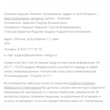
этот матч для своих клиентов покажет
букмекерская компания Winline.
Сетевое издание «Рейтинг Букмекеров» (адрес в сети Интернет -
https://bookmaker-ratings.ru
) (далее - Издание)
Смотреть трансляцию
Основатель: Шабазян Паруйр Арташесович
Учредитель Издания: Мирзоян Сергей Владимирович
Главный редактор Издания: Бодров Андрей Константинович
Адрес: Москва, ул.Бутлерова 17, офис
Обновлено:
259
Телефон:
8 800 777 76 76
Автор
E-mail:
support@bookmaker-ratings.ru
Сергей Найденов
Свидетельство о регистрации средств массовой информации: Эл
ФС77-70265 выдано Федеральной службой по надзору в сфере
Автор и редактор «РБ»
связи, информационных технологий и массовых коммуникаций
(Роскомнадзора) 10 июля 2017 г.
Автор обзоров БК и статей о букмекерах
Все материалы сайта доступны по лицензии
Creative Commons
Attribution 4.0 International
Вы должны указать имя автора (создателя)
произведения (материала) и стороны атрибуции, уведомление об
Подписаться
авторских правах, название лицензии, уведомление об оговорке и
ссылку на материал, если они предоставлены вместе с материалом.