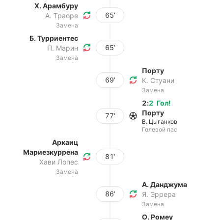
Х. Арамбуру
65’
А. Траоре
Замена
Б. Турриентес
65’
П. Марин
Замена
Порту
69’
К. Стуани
Замена
2
:
2
Гол
!
Порту
77’
В. Цыганков
Голевой пас
Аркаиц
Мариезкуррена
81’
Хави Лопес
Замена
А. Данджума
86’
Я. Эррера
Замена
О. Ромеу