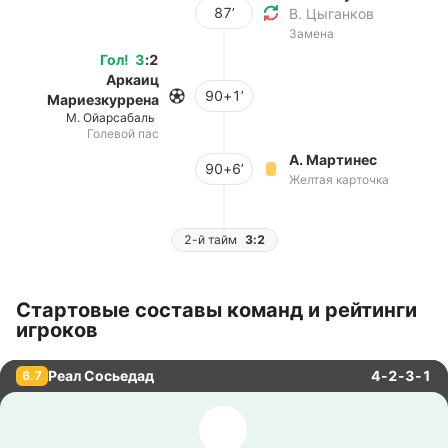
87’
В. Цыганков
Замена
Гол
!
3
:
2
Аркаиц
90+1’
Мариезкуррена
М. Ойарсабаль
Голевой пас
А. Мартинес
90+6’
Желтая карточка
2-й тайм
3:2
Стартовые составы команд и рейтинги
игроков
Реал Сосьедад
4-2-3-1
6.7