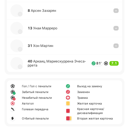
8
Арсен За­ха­рян
–
13
Унаи Ма­рре­ро
–
31
Хон Мартин
–
40
Аркаиц Ма­рие­ску­рре­на Эче­са­
81'
7.1
рре­та
Гол / Гол с пенальти
Выход на замену
Забитый пенальти
Заменен
Незабитый пенальти
Травма
Автогол
Желтая карточка
Красная карточка/
Голевая передача
дисквалификация
Отбитый пенальти
Вторая желтая карточка