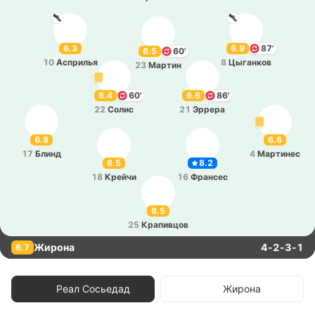
6.3
6.9
87'
6.5
60'
10
Аспри­лья
8
Цы­га­нков
23
Мартин
6.4
60'
6.6
86'
22
Солис
21
Эррера
6.8
6.6
17
Блинд
4
Ма­рти­нес
6.5
8.2
18
Крейчи
16
Фра­нсес
6.5
25
Кра­пи­вцов
Жирона
4-2-3-1
6.7
Реал Сосьедад
Жирона