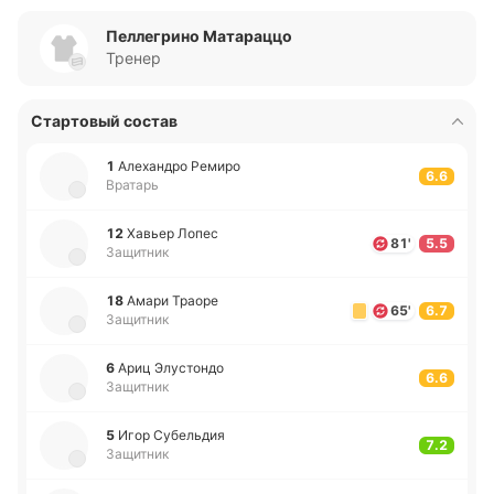
Пеллегрино Матараццо
Тренер
Стартовый состав
1
Але­ха­ндро Ремиро
6.6
Вратарь
12
Хавьер Лопес
81'
5.5
Защитник
18
Амари Траоре
65'
6.7
Защитник
6
Ариц Элу­сто­ндо
6.6
Защитник
5
Игор Су­бе­льдия
7.2
Защитник