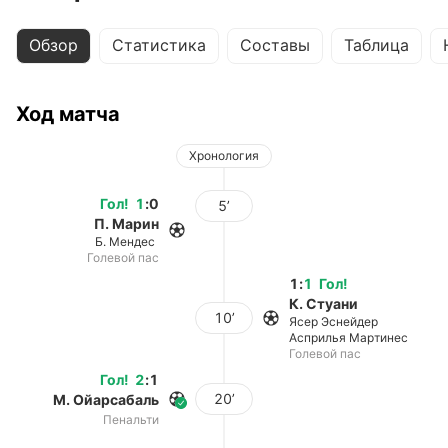
Обзор
Статистика
Составы
Таблица
Ход матча
Хронология
Гол
!
1
:
0
5’
П. Марин
Б. Мендес
Голевой пас
1
:
1
Гол
!
К. Стуани
10’
Ясер Эснейдер
Асприлья Мартинес
Голевой пас
Гол
!
2
:
1
20’
М. Ойарсабаль
Пенальти