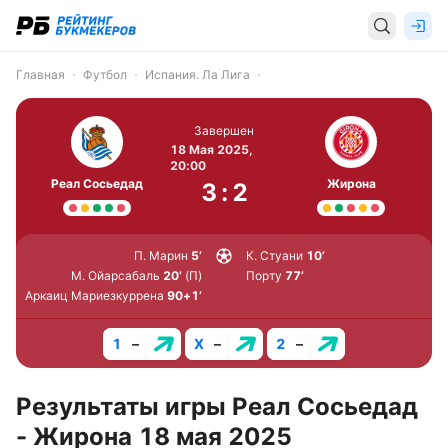
Главная
Футбол
Испания. Ла Лига
Завершен
18 Мая 2025,
20:00
Реал Сосьедад
Жирона
3
:
2
П. Марин
5’
К. Стуани
10’
М. Ойарсабаль
20’
(П)
Порту
77’
Аркаиц Мариезкуррена
90+1’
1
–
X
–
2
–
Результаты игры Реал Сосьедад
- Жирона 18 мая 2025