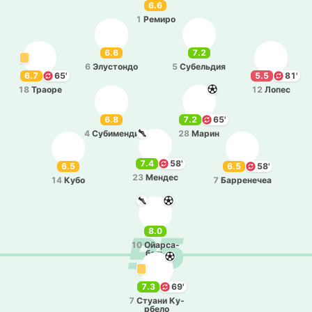
6.6
1
Ремиро
6.6
7.2
6
Элу­сто­ндо
5
Су­бе­льдия
6.7
65'
5.5
81'
18
Траоре
12
Лопес
6.8
7.2
65'
4
Су­би­ме­нди
28
Марин
7.4
58'
6.5
6.5
58'
23
Мендес
14
Кубо
7
Ба­рре­не­чеа
8.0
10
Ойа­рса­
баль
7.3
69'
7
Стуани Ку­
рбе­ло