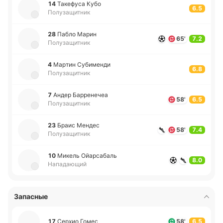
14
Та­ке­фу­са Кубо
6.5
Полузащитник
28
Пабло Марин
65'
7.2
Полузащитник
4
Мартин Су­би­ме­нди
6.8
Полузащитник
7
Андер Ба­рре­не­чеа
58'
6.5
Полузащитник
23
Браис Мендес
58'
7.4
Полузащитник
10
Микель Ойа­рса­баль
8.0
Нападающий
Запасные
17
Серхио Гомес
58'
6.5