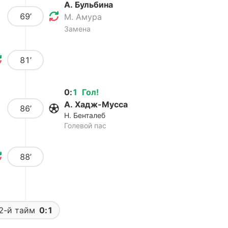
А. Бульбина
69’
М. Амура
Замена
81’
0
:
1
Гол
!
А. Хадж-Мусса
86’
Н. Бенталеб
Голевой пас
88’
2-й тайм
0:1