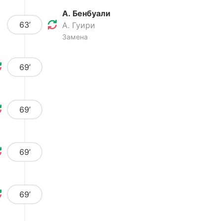
А. Бенбуали
63’
А. Гуири
Замена
69’
69’
69’
69’