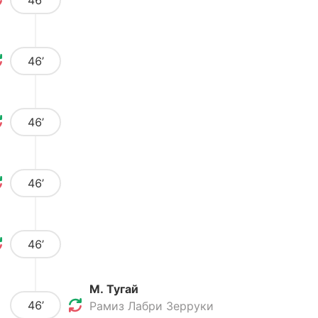
46’
46’
46’
46’
46’
М. Тугай
46’
Рамиз Лабри Зерруки