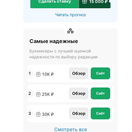
Сделать ставку
15 000 ₽
Читать прогноз
Самые надежные
Букмекеры с лучшей оценкой
надежности по выбору редакции
1
Обзор
Сайт
10К ₽
2
Обзор
Сайт
25К ₽
3
Обзор
Сайт
30К ₽
Смотреть все