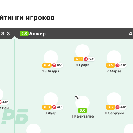
йтинги игроков
-3-3
Алжир
4
7.0
6.9
63'
9
Гуири
6.9
69'
6.9
46'
18
Амура
7
Марез
46'
6.6
46'
6.7
46'
е Вен
8.0
8
Ауар
6
Зе­рру­ки
19
Бе­нта­леб