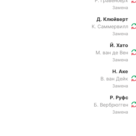
Р. Гравенберх
Замена
Д. Клюйверт
К. Саммервилл
Замена
Й. Хато
М. ван де Вен
Замена
Н. Аке
В. ван Дейк
Замена
Р. Руфс
Б. Вербрюгген
Замена