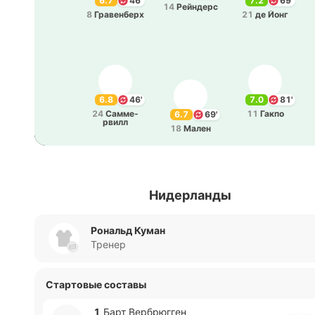
6.7
46'
7.2
69'
14
Рей­ндерс
8
Гра­ве­нберх
21
де Йонг
6.8
46'
7.0
81'
24
Са­мме­
11
Гакпо
6.7
69'
рвилл
18
Мален
Нидерланды
Рональд Куман
Тренер
Стартовые составы
1
Барт Ве­рбрю­гген