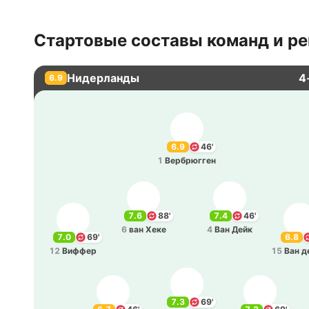
Стартовые составы команд и ре
Нидерланды
4
6.9
6.9
46'
1
Ве­рбрю­гген
7.6
88'
7.4
46'
6
ван Хеке
4
Ван Дейк
7.0
69'
6.8
12
Виффер
15
Ван д
7.3
69'