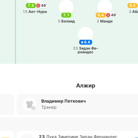
7.4
46'
6.6
15
Аи­т-Ну­ри
3
Аб
7.1
6.4
46'
5
Белаид
2
Манди
8.6
23
Зидан Фе­
рна­ндес
Алжир
Владимир Петкович
Тренер
23
Лука Зи­не­ди­не Зидан Фе­рна­ндес