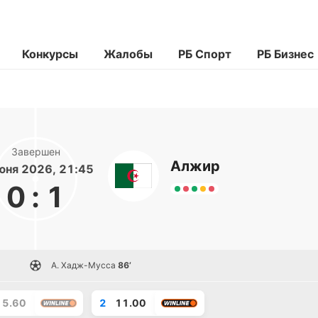
Конкурсы
Жалобы
РБ Спорт
РБ Бизнес
Завершен
Алжир
юня 2026, 21:45
0
:
1
А. Хадж-Мусса
86’
5.60
2
11.00