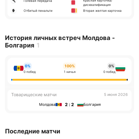
Красная карточка/
Голевая передача
дисквалификация
Отбитый пенальти
Вторая желтая карточка
История личных встреч Молдова -
Болгария
1
0%
100%
0%
0 побед
1 ничья
0 побед
Товарищеские матчи
5 июня 2026
2 : 2
Молдова
Болгария
Последние матчи