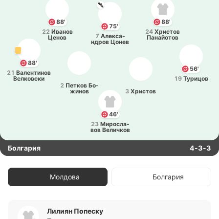
88'
88'
75'
22
Иванов
24
Хри­стов
7
Але­кса­
Ценов
Па­найо­тов
ндров Цонев
88'
56'
21
Ва­ле­нти­нов
Ве­лко­вски
19
Ту­ри­цов
2
Петков Бо­
жи­нов
3
Хри­стов
46'
23
Ми­ро­сла­
вов Ве­ли­чков
Болгария
4-3-3
Молдова
Болгария
Лилиян Попеску