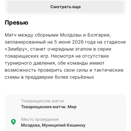
Смотреть еще
Превью
Матч между сборными Молдовы и Болгарии,
запланированный на 5 июня 2026 года на стадионе
«Зимбру», станет очередным этапом в серии
товарищеских игр. Несмотря на отсутствие
турнирного давления, обе команды имеют
возможность проверить свои силы и тактические
схемы в преддверии более серьёзных
соревнований. Пока позиции команд в рейтингах
неизвестны, предстоящий поединок обещает стать
проверкой для обеих сторон.
Товарищеские матчи
Товарищеские матчи. Мир
Анализ формы команд
Место проведения
Форма сборной Молдовы вызывает вопросы: за
Молдова, Муниципий Кишинэу
последние пять матчей команда потерпела четыре