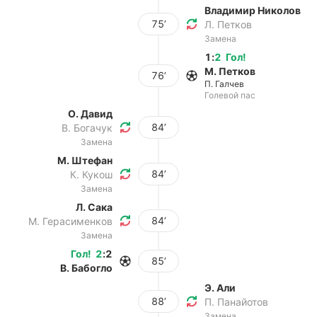
Владимир Николов
75’
Л. Петков
Замена
1
:
2
Гол
!
М. Петков
76’
П. Галчев
Голевой пас
О. Давид
84’
В. Богачук
Замена
М. Штефан
84’
К. Кукош
Замена
Л. Сака
84’
М. Герасименков
Замена
Гол
!
2
:
2
85’
В. Бабогло
Э. Али
88’
П. Панайотов
Замена