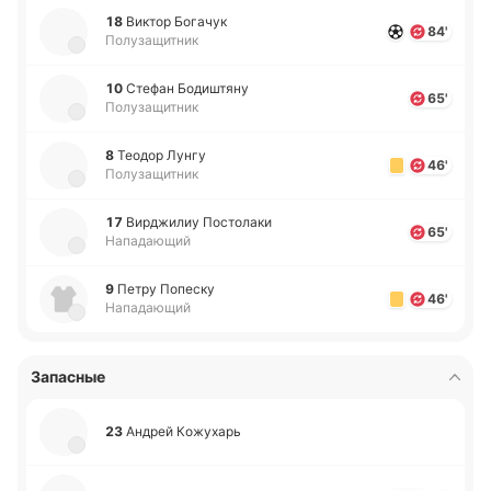
18
Виктор Бо­га­чук
84'
Полузащитник
10
Стефан Бо­ди­штя­ну
65'
Полузащитник
8
Теодор Лунгу
46'
Полузащитник
17
Ви­рджи­лиу По­сто­ла­ки
65'
Нападающий
9
Петру По­пе­ску
46'
Нападающий
Запасные
23
Андрей Ко­жу­харь