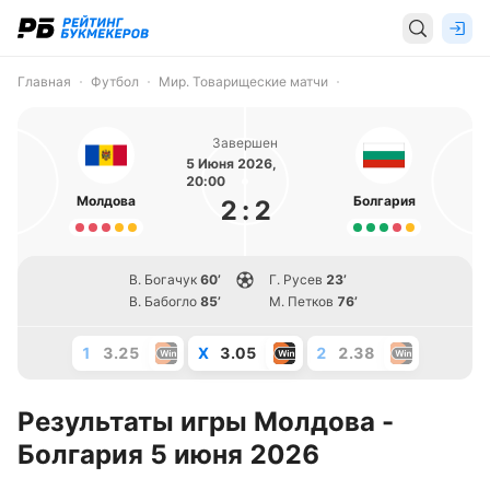
Главная
Футбол
Мир. Товарищеские матчи
Завершен
5 Июня 2026,
20:00
Молдова
Болгария
2
:
2
В. Богачук
60’
Г. Русев
23’
В. Бабогло
85’
М. Петков
76’
1
3.25
X
3.05
2
2.38
Результаты игры Молдова -
Болгария 5 июня 2026