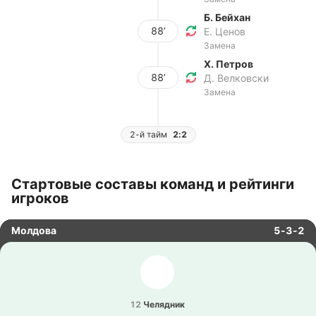
Б. Бейхан
88’
Е. Ценов
Замена
Х. Петров
88’
Д. Велковски
Замена
2-й тайм
2:2
Стартовые составы команд и рейтинги
игроков
Молдова
5-3-2
12
Че­ля­дник