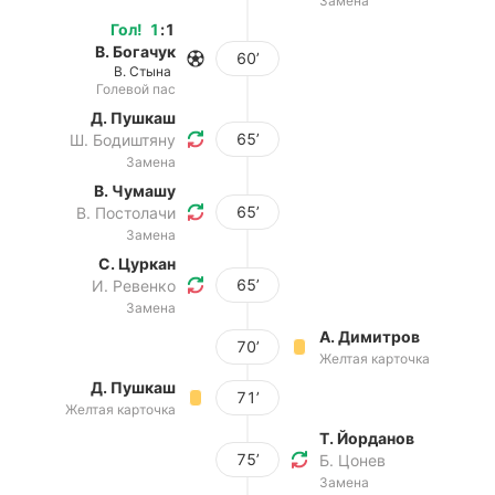
Замена
Гол
!
1
:
1
В. Богачук
60’
В. Стына
Голевой пас
Д. Пушкаш
65’
Ш. Бодиштяну
Замена
В. Чумашу
65’
В. Постолачи
Замена
С. Цуркан
65’
И. Ревенко
Замена
А. Димитров
70’
Желтая карточка
Д. Пушкаш
71’
Желтая карточка
Т. Йорданов
75’
Б. Цонев
Замена