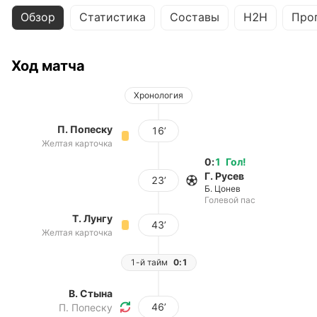
Обзор
Статистика
Составы
H2H
Про
Ход матча
Хронология
П. Попеску
16’
Желтая карточка
0
:
1
Гол
!
Г. Русев
23’
Б. Цонев
Голевой пас
Т. Лунгу
43’
Желтая карточка
1-й тайм
0:1
В. Стына
46’
П. Попеску