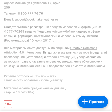
Адрес: Москва, ул.Бутлерова 17, офис
Обновлено:
259
Телефон:
8 800 777 76 76
E-mail:
support@bookmaker-ratings.ru
Автор
Свидетельство о регистрации средств массовой информации: Эл
ФС77-70265 выдано Федеральной службой по надзору в сфере
Питер Бьёрн
связи, информационных технологий и массовых коммуникаций
(Роскомнадзора) 10 июля 2017 г.
Подписаться
Все материалы сайта доступны по лицензии
Creative Commons
Attribution 4.0 International
Вы должны указать имя автора (создателя)
произведения (материала) и стороны атрибуции, уведомление об
авторских правах, название лицензии, уведомление об оговорке и
ссылку на материал, если они предоставлены вместе с материалом.
Играйте осторожно. При признаках
зависимости обратитесь к специалисту
Материалы сайта предназначены для лиц
старше 18 лет (18+)
Прогноз
18+