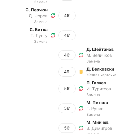
Замена
С. Перчюн
46’
Д. Форов
Замена
С. Битка
46’
Т. Лунгу
Замена
Д. Шейтанов
46’
М. Величков
Замена
Д. Велковски
49’
Желтая карточка
П. Галчев
56’
И. Туритсов
Замена
М. Петков
56’
Г. Русев
Замена
М. Минчев
56’
З. Димитров