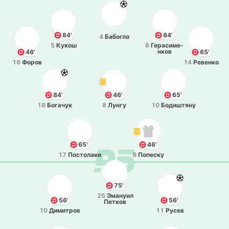
84'
84'
4
Ба­бо­гло
5
Кукош
6
Ге­ра­си­ме­
нков
46'
65'
16
Форов
14
Ре­ве­нко
84'
46'
65'
18
Бо­га­чук
8
Лунгу
10
Бо­ди­штя­ну
65'
46'
17
По­сто­ла­ки
9
По­пе­ску
75'
25
Эма­нуил
56'
56'
Петков
10
Ди­ми­тров
11
Русев