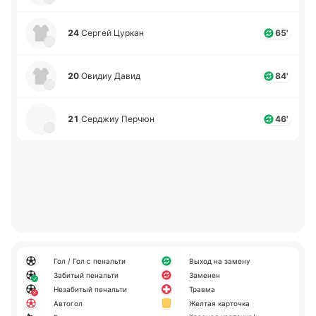
24
Сергей Цуркан
65'
20
Овидиу Давид
84'
21
Се­рджиу Перчюн
46'
Гол / Гол с пенальти
Выход на замену
Забитый пенальти
Заменен
Незабитый пенальти
Травма
Автогол
Желтая карточка