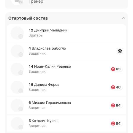
Тренер
Стартовый состав
12
Дми­трий Че­ля­дник
Вратарь
4
Вла­ди­слав Ба­бо­гло
Защитник
14
Иоа­н-Кэ­лин Ре­ве­нко
65'
Защитник
16
Данила Форов
46'
Защитник
6
Михаил Ге­ра­си­ме­нков
84'
Защитник
5
Кэ­тэ­лин Кукош
84'
Защитник