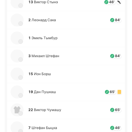
13
Виктор Стынэ
46'
2
Лео­нард Сака
84'
1
Эмиль Тымбур
3
Михаил Штефан
84'
15
Ион Борш
19
Дан Пушкаш
65'
22
Виктор Чумашу
65'
7
Штефан Быцка
46'