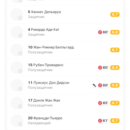
5
Ханнес Де­лькруа
6.7
Защитник
4
Ри­ка­рдо Аде Кат
60'
6.8
Защитник
10
Жа­н-Ри­кнер Бе­лльгард
6.7
Полузащитник
15
Рубен Про­ви­денс
60'
6.4
Полузащитник
11
Луи­сиус Дон Дидсон
60'
6.9
Полузащитник
17
Дэнли Жан Жак
85'
6.7
Полузащитник
20
Фра­нцди Пьерро
61'
6.7
Нападающий