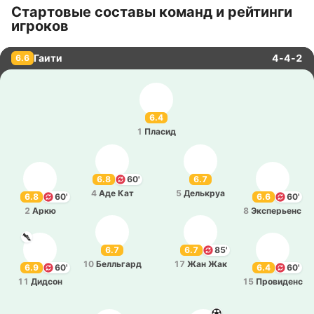
Стартовые составы команд и рейтинги
игроков
Гаити
4-4-2
6.6
6.4
1
Пласид
6.8
60'
6.7
4
Аде Кат
5
Де­лькруа
6.8
60'
6.6
60'
2
Аркю
8
Экспе­рьенс
6.7
6.7
85'
10
Бе­лльгард
17
Жан Жак
6.9
60'
6.4
60'
11
Дидсон
15
Про­ви­денс