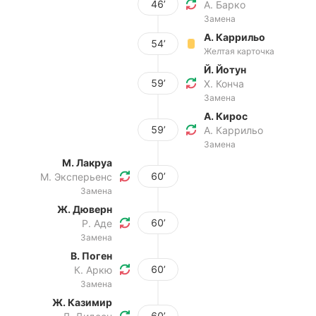
46’
А. Барко
Замена
А. Каррильо
54’
Желтая карточка
Й. Йотун
59’
Х. Конча
Замена
А. Кирос
59’
А. Каррильо
Замена
М. Лакруа
60’
М. Эксперьенс
Замена
Ж. Дюверн
60’
Р. Аде
Замена
В. Поген
60’
К. Аркю
Замена
Ж. Казимир
60’