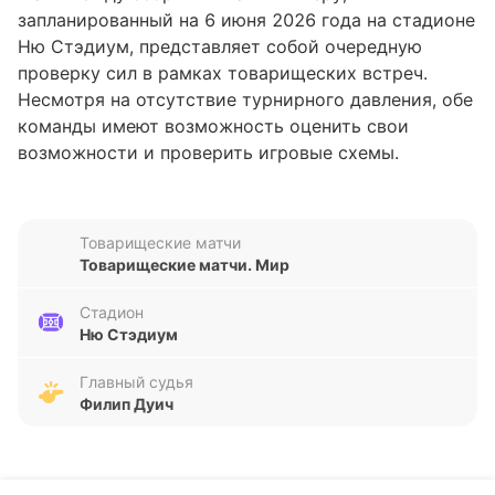
запланированный на 6 июня 2026 года на стадионе
Ню Стэдиум, представляет собой очередную
проверку сил в рамках товарищеских встреч.
Несмотря на отсутствие турнирного давления, обе
команды имеют возможность оценить свои
возможности и проверить игровые схемы.
Позиции команд в текущем сезоне не определены,
что добавляет дополнительный интерес к
результату этой встречи.
Товарищеские матчи
Товарищеские матчи. Мир
Анализ формы команд
Стадион
Гаити демонстрирует стабильность в последних
Ню Стэдиум
пяти матчах, одержав три победы, одну ничью и
потерпев одно поражение. За этот период команда
Главный судья
Филип Дуич
забила восемь голов и пропустила всего два, что
говорит о достаточно надежной обороне и
эффективной атаке. В свою очередь, Перу
показывает менее ровную форму: две победы, две