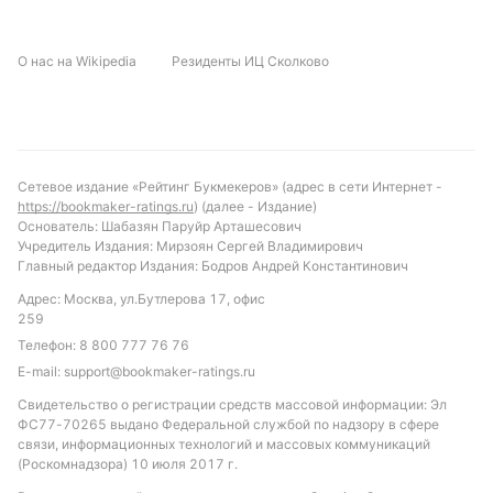
стать проверкой на выносливость и тактическую
гибкость. Также стоит обратить внимание на
О нас на Wikipedia
Резиденты ИЦ Сколково
дисциплину, учитывая среднее количество фолов и
жёлтых карточек в турнире.
Прогноз и рекомендации по ставкам
Исходя из текущей формы и статистики, можно
Сетевое издание «Рейтинг Букмекеров» (адрес в сети Интернет -
https://bookmaker-ratings.ru
) (далее - Издание)
ожидать, что Гаити сохранит преимущество
Основатель: Шабазян Паруйр Арташесович
домашнего поля и добьётся положительного
Учредитель Издания: Мирзоян Сергей Владимирович
результата. Вероятен матч с несколькими
Главный редактор Издания: Бодров Андрей Константинович
забитыми мячами, учитывая средние показатели
Адрес: Москва, ул.Бутлерова 17, офис
турнира и атакующий потенциал обеих команд.
259
Рекомендуем обратить внимание на ставку «обе
Телефон:
8 800 777 76 76
команды забьют», учитывая, что в 42% игр обе
E-mail:
support@bookmaker-ratings.ru
стороны находят путь к воротам соперника. Также
Свидетельство о регистрации средств массовой информации: Эл
интересна ставка на тотал больше 1.5, что
ФС77-70265 выдано Федеральной службой по надзору в сфере
связи, информационных технологий и массовых коммуникаций
соответствует общей тенденции результативности
(Роскомнадзора) 10 июля 2017 г.
в турнире. Такой подход позволит получить