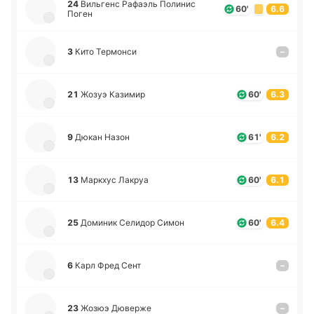
24
Ви­льгенс Ра­фаэль По­ли­нис
60'
6.6
Поген
3
Кито Те­рмо­нси
–
21
Жозуэ Ка­зи­мир
60'
6.3
9
Дюкан Назон
61'
6.2
13
Ма­ркхус Лакруа
60'
6.1
25
До­ми­ник Се­ли­дор Симон
60'
6.4
6
Карл Фред Сент
–
23
Жозюэ Дю­ве­рже
–