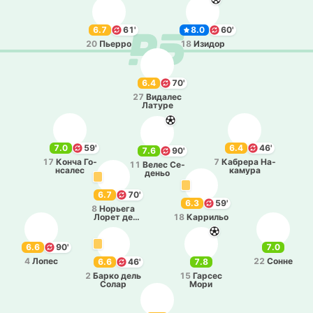
6.7
61'
8.0
60'
20
Пьерро
18
Изидор
6.4
70'
27
Ви­да­лес
Латуре
7.0
59'
6.4
46'
7.6
90'
17
Конча Го­
7
Ка­бре­ра На­
11
Велес Се­
нса­лес
ка­му­ра
де­ньо
6.7
70'
6.3
59'
8
Но­рье­га
Лорет де
18
Ка­рри­льо
Мола
6.6
90'
7.0
4
Лопес
22
Сонне
6.6
46'
7.8
2
Барко дель
15
Гарсес
Солар
Мори