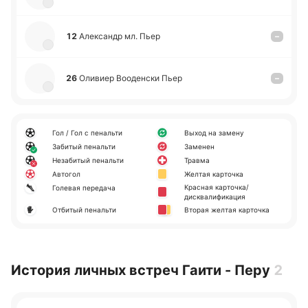
12
Але­ксандр мл. Пьер
–
26
Оли­виер Воо­де­нски Пьер
–
Гол / Гол с пенальти
Выход на замену
Забитый пенальти
Заменен
Незабитый пенальти
Травма
Автогол
Желтая карточка
Красная карточка/
Голевая передача
дисквалификация
Отбитый пенальти
Вторая желтая карточка
История личных встреч Гаити - Перу
2