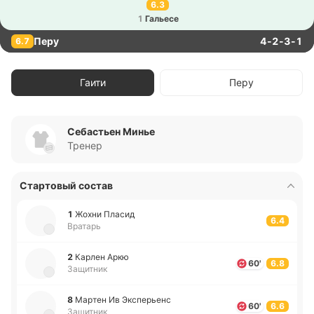
6.3
1
Га­лье­се
Перу
4-2-3-1
6.7
Гаити
Перу
Себастьен Минье
Тренер
Стартовый состав
1
Жохни Пласид
6.4
Вратарь
2
Карлен Аркю
60'
6.8
Защитник
8
Мартен Ив Экспе­рьенс
60'
6.6
Защитник