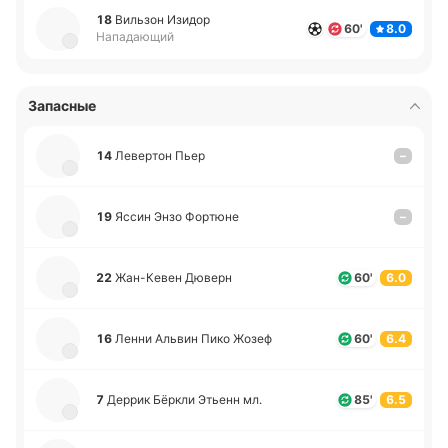
18
Ви­льзон Изидор
60'
8.0
Нападающий
Запасные
14
Ле­ве­ртон Пьер
–
19
Яссин Энзо Фо­ртю­не
–
22
Жа­н-Ке­вен Дюверн
60'
6.0
16
Ленни Альвин Пико Жозеф
60'
6.4
7
Деррик Бёркли Этьенн мл.
85'
6.5