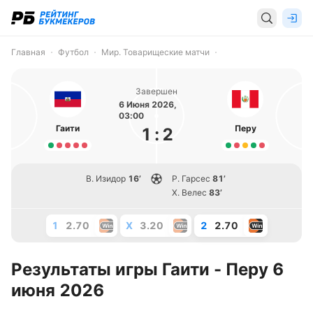
Главная
Футбол
Мир. Товарищеские матчи
Завершен
6 Июня 2026,
03:00
Гаити
Перу
1
:
2
В. Изидор
16’
Р. Гарсес
81’
Х. Велес
83’
1
2.70
X
3.20
2
2.70
Результаты игры Гаити - Перу 6
июня 2026