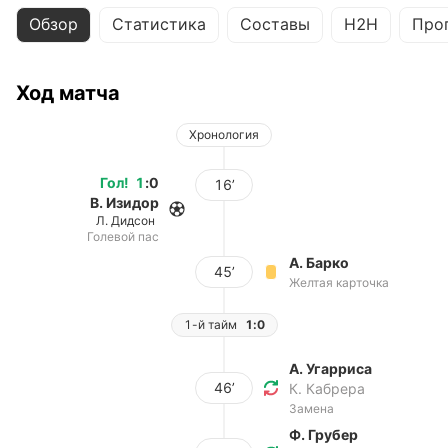
Обзор
Статистика
Составы
H2H
Про
Ход матча
Хронология
Гол
!
1
:
0
16’
В. Изидор
Л. Дидсон
Голевой пас
А. Барко
45’
Желтая карточка
1-й тайм
1:0
А. Угарриса
46’
К. Кабрера
Замена
Ф. Грубер