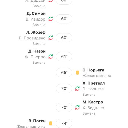
Л. Дидсон
Замена
Д. Симон
60’
В. Изидор
Замена
Л. Жозеф
60’
Р. Провиденс
Замена
Д. Назон
61’
Ф. Пьерро
Замена
Э. Норьега
65’
Желтая карточка
Х. Претелл
70’
Э. Норьега
Замена
М. Кастро
70’
Х. Видалес
Замена
В. Поген
74’
Желтая карточка