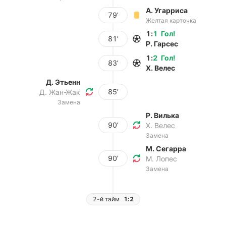
А. Угарриса
79’
Желтая карточка
1
:
1
Гол
!
81’
Р. Гарсес
1
:
2
Гол
!
83’
Х. Велес
Д. Этьенн
85’
Д. Жан-Жак
Замена
Р. Вилька
90’
Х. Велес
Замена
М. Сегарра
90’
М. Лопес
Замена
2-й тайм
1:2