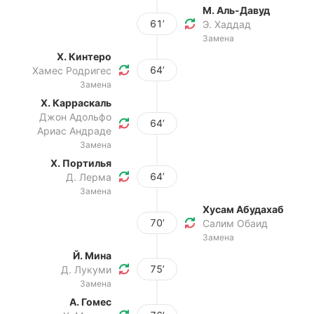
М. Аль-Давуд
61’
Э. Хаддад
Замена
Х. Кинтеро
64’
Хамес Родригес
Замена
Х. Карраскаль
Джон Адольфо
64’
Ариас Андраде
Замена
Х. Портилья
64’
Д. Лерма
Замена
Хусам Абудахаб
70’
Салим Обаид
Замена
Й. Мина
75’
Д. Лукуми
Замена
А. Гомес