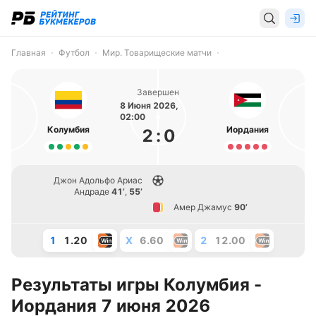
Главная
Футбол
Мир. Товарищеские матчи
Завершен
8 Июня 2026,
02:00
Колумбия
Иордания
2
:
0
Джон Адольфо Ариас
Андраде
41’
,
55’
Амер Джамус
90’
1
1.20
X
6.60
2
12.00
Результаты игры Колумбия -
Иордания 7 июня 2026