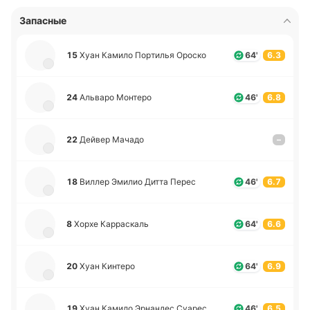
Запасные
15
Хуан Камило По­рти­лья Ороско
64'
6.3
24
Альва­ро Мо­нте­ро
46'
6.8
22
Дейвер Мачадо
–
18
Виллер Эмилио Дитта Перес
46'
6.7
8
Хорхе Ка­рра­скаль
64'
6.6
20
Хуан Ки­нте­ро
64'
6.9
19
Хуан Камило Эрна­ндес Суарес
46'
6.5