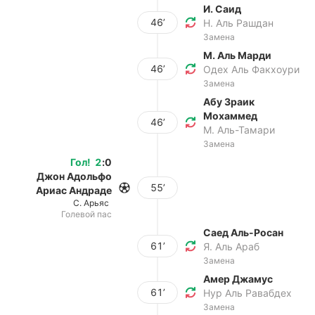
И. Саид
46’
Н. Аль Рашдан
Замена
М. Аль Марди
46’
Одех Аль Факхоури
Замена
Абу Зраик
Мохаммед
46’
М. Аль-Тамари
Замена
Гол
!
2
:
0
Джон Адольфо
55’
Ариас Андраде
С. Арьяс
Голевой пас
Саед Аль-Росан
61’
Я. Аль Араб
Замена
Амер Джамус
61’
Нур Аль Равабдех
Замена