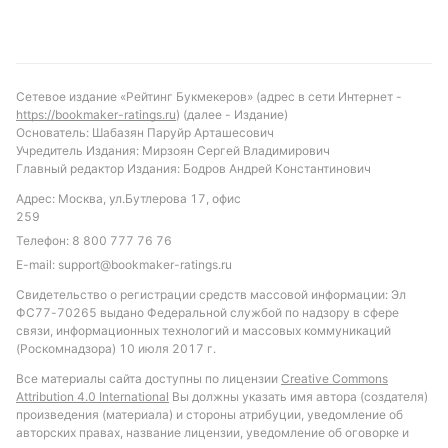
предположить, что Колумбия будет доминировать
и иметь больше шансов на победу, однако
Иордания способна создать проблемы в обороне
соперника. Рекомендуется ставка на обе команды
Сетевое издание «Рейтинг Букмекеров» (адрес в сети Интернет -
забьют, учитывая их склонность к результативной
https://bookmaker-ratings.ru
) (далее - Издание)
игре и средние показатели голов. Также интересен
Основатель: Шабазян Паруйр Арташесович
Учредитель Издания: Мирзоян Сергей Владимирович
вариант с тоталом больше 1.5, что соответствует
Главный редактор Издания: Бодров Андрей Константинович
общей тенденции турнира и вероятности увидеть
Адрес: Москва, ул.Бутлерова 17, офис
минимум два мяча в матче.
259
Обновлено:
Телефон:
8 800 777 76 76
E-mail:
support@bookmaker-ratings.ru
Свидетельство о регистрации средств массовой информации: Эл
Автор
ФС77-70265 выдано Федеральной службой по надзору в сфере
связи, информационных технологий и массовых коммуникаций
Александр Трибуш
(Роскомнадзора) 10 июля 2017 г.
Все материалы сайта доступны по лицензии
Creative Commons
Подписаться
Attribution 4.0 International
Вы должны указать имя автора (создателя)
произведения (материала) и стороны атрибуции, уведомление об
авторских правах, название лицензии, уведомление об оговорке и