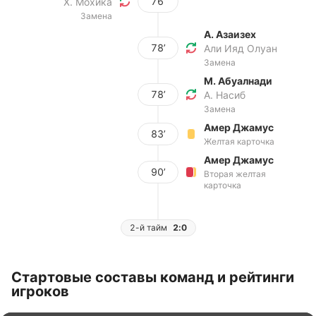
76’
Х. Мохика
Замена
А. Азаизех
78’
Али Ияд Олуан
Замена
М. Абуалнади
78’
А. Насиб
Замена
Амер Джамус
83’
Желтая карточка
Амер Джамус
90’
Вторая желтая
карточка
2-й тайм
2:0
Стартовые составы команд и рейтинги
игроков