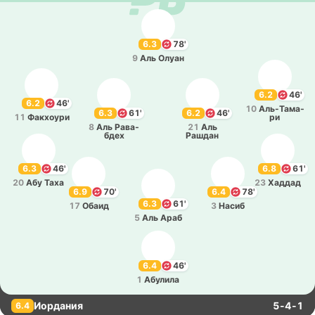
6.3
78'
9
Аль Олуан
6.2
46'
6.2
46'
10
Аль-Та­ма­
6.3
61'
6.2
46'
11
Фа­кхоу­ри
ри
8
Аль Ра­ва­
21
Аль
бдех
Рашдан
6.3
46'
6.8
61'
20
Абу Таха
23
Хаддад
6.9
70'
6.4
78'
6.3
61'
17
Обаид
3
Насиб
5
Аль Араб
6.4
46'
1
Абу­ли­ла
Иордания
5-4-1
6.4