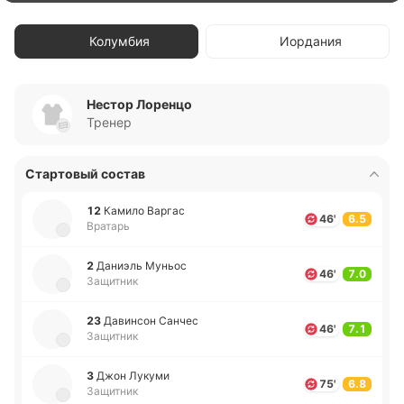
Колумбия
Иордания
Нестор Лоренцо
Тренер
Стартовый состав
12
Камило Варгас
46'
6.5
Вратарь
2
Да­ниэль Муньос
46'
7.0
Защитник
23
Да­ви­нсон Санчес
46'
7.1
Защитник
3
Джон Лукуми
75'
6.8
Защитник