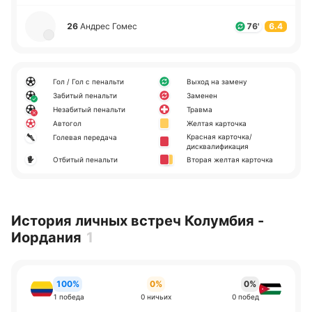
26
Андрес Гомес
76'
6.4
Гол / Гол с пенальти
Выход на замену
Забитый пенальти
Заменен
Незабитый пенальти
Травма
Автогол
Желтая карточка
Красная карточка/
Голевая передача
дисквалификация
Отбитый пенальти
Вторая желтая карточка
История личных встреч Колумбия -
Иордания
1
100%
0%
0%
1 победа
0 ничьих
0 побед