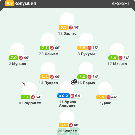
Колумбия
4-2-3-1
6.9
6.5
46'
12
Варгас
7.1
46'
6.8
75'
23
Санчес
3
Лукуми
7.0
46'
7.0
76'
2
Муньос
17
Мохика
6.4
46'
7.0
64'
2
14
Пуэрта
16
Лерма
9.2
64'
7.7
64'
6.5
46'
11
Ариас
10
Ро­дри­гес
7
Диас
Андра­де
6.9
46'
25
Суарес