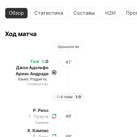
Обзор
Статистика
Составы
H2H
Про
Ход матча
Хронология
Гол
!
1
:
0
41’
Джон Адольфо
Ариас Андраде
Хамес Родригес
Голевой пас
1-й тайм
1:0
Р. Риос
46’
Г. Пуэрта
Замена
Х. Кампас
46’
Л. Диас