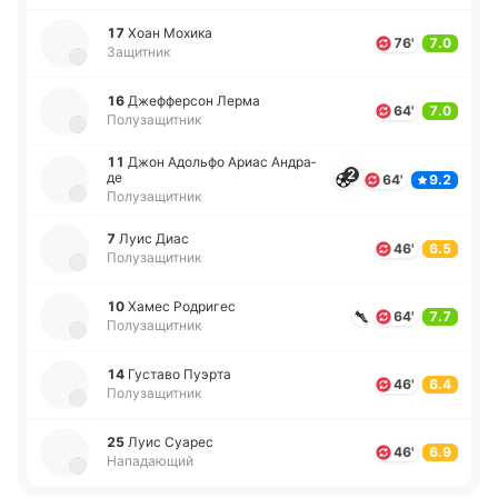
17
Хоан Мохика
76'
7.0
Защитник
16
Дже­ффе­рсон Лерма
64'
7.0
Полузащитник
11
Джон Адо­льфо Ариас Андра­
2
де
64'
9.2
Полузащитник
7
Луис Диас
46'
6.5
Полузащитник
10
Хамес Ро­дри­гес
64'
7.7
Полузащитник
14
Гу­ста­во Пуэрта
46'
6.4
Полузащитник
25
Луис Суарес
46'
6.9
Нападающий