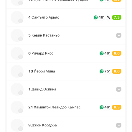
4
Са­нтья­го Арьяс
46'
7.3
5
Кевин Ка­ста­ньо
–
6
Ричард Риос
46'
6.6
13
Йерри Мина
75'
6.6
1
Давид Оспина
–
21
Ха­ми­нтон Леа­ндро Кампас
46'
6.3
9
Джон Ко­рдо­ба
–