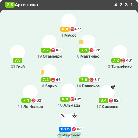
Аргентина
4-2-3-1
7.3
6.8
81'
1
Муссо
7.2
86'
7.3
63'
19
Ота­ме­нди
6
Ма­рти­нес
7.3
7.2
46'
28
Гиай
3
Та­лья­фи­ко
7.4
46'
7.9
81'
8
Барко
14
Па­ла­сиос
8.0
62'
7.1
62'
8.4
82'
16
Альма­да
11
Ло Чельсо
17
Си­мео­не
8.5
63'
22
Ма­рти­нес