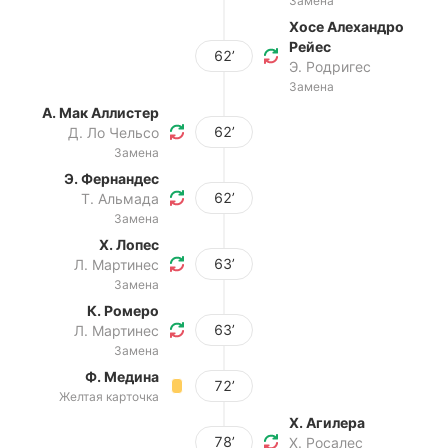
Замена
Хосе Алехандро
Рейес
62’
Э. Родригес
Замена
А. Мак Аллистер
62’
Д. Ло Чельсо
Замена
Э. Фернандес
62’
Т. Альмада
Замена
Х. Лопес
63’
Л. Мартинес
Замена
К. Ромеро
63’
Л. Мартинес
Замена
Ф. Медина
72’
Желтая карточка
Х. Агилера
78’
Х. Росалес