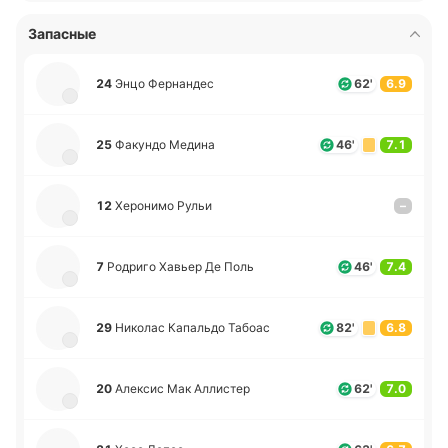
Запасные
24
Энцо Фе­рна­ндес
62'
6.9
25
Фа­ку­ндо Медина
46'
7.1
12
Хе­ро­ни­мо Рульи
–
7
Ро­дри­го Хавьер Де Поль
46'
7.4
29
Ни­ко­лас Ка­па­льдо Табоас
82'
6.8
20
Але­ксис Мак Алли­стер
62'
7.0