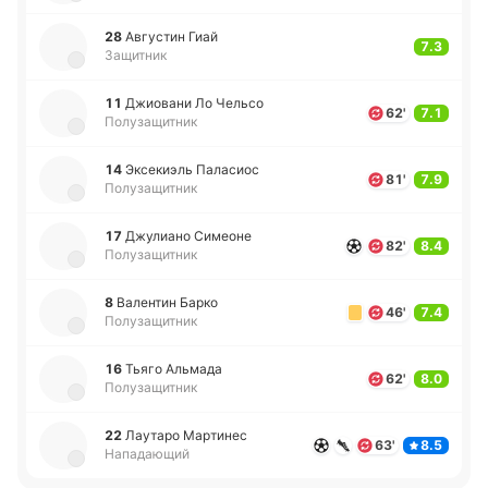
28
Авгу­стин Гиай
7.3
Защитник
11
Джио­ва­ни Ло Чельсо
62'
7.1
Полузащитник
14
Эксе­киэль Па­ла­сиос
81'
7.9
Полузащитник
17
Джу­лиа­но Си­мео­не
82'
8.4
Полузащитник
8
Ва­ле­нтин Барко
46'
7.4
Полузащитник
16
Тьяго Альма­да
62'
8.0
Полузащитник
22
Лау­та­ро Ма­рти­нес
63'
8.5
Нападающий