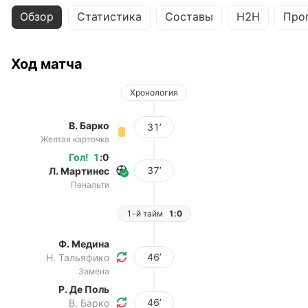
Обзор
Статистика
Составы
H2H
Про
Ход матча
Хронология
В. Барко
31’
Желтая карточка
Гол
!
1
:
0
37’
Л. Мартинес
Пенальти
1-й тайм
1:0
Ф. Медина
46’
Н. Тальяфико
Замена
Р. Де Поль
46’
В. Барко