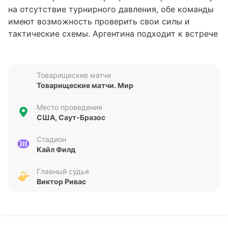
на отсутствие турнирного давления, обе команды
имеют возможность проверить свои силы и
тактические схемы. Аргентина подходит к встрече
с убедительной серией побед, в то время как
Гондурас демонстрирует более нестабильные
результаты.
Товарищеские матчи
Товарищеские матчи. Мир
Анализ формы команд
Место проведения
Аргентина находится в отличной форме, выиграв
США, Саут-Бразос
все пять последних матчей и забив в них 16 голов
при всего одном пропущенном. Такая
Стадион
Кайл Филд
результативность и надежная оборона говорят о
высоком уровне готовности команды. В свою
Главный судья
очередь, Гондурас имеет более смешанную
Виктор Ривас
статистику: в пяти последних играх команда
одержала одну победу, трижды сыграла вничью и
потерпела одно поражение, забив всего 5 мячей и
пропустив 4. Это указывает на определённые