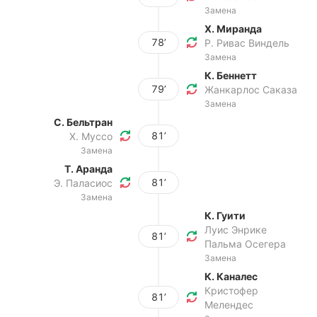
Замена
Х. Миранда
78’
Р. Ривас Виндель
Замена
К. Беннетт
79’
Жанкарлос Саказа
Замена
С. Бельтран
81’
Х. Муссо
Замена
Т. Аранда
81’
Э. Паласиос
Замена
К. Гуити
Луис Энрике
81’
Пальма Осегера
Замена
К. Каналес
Кристофер
81’
Мелендес