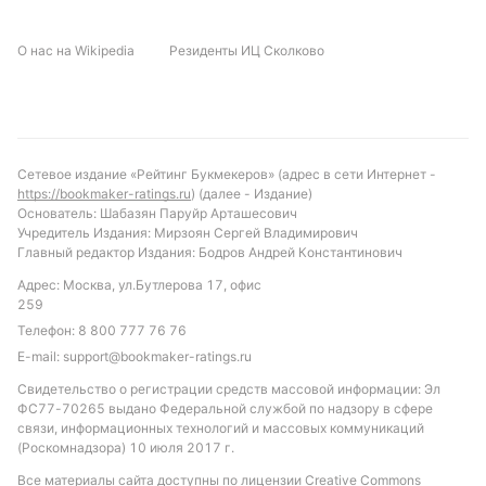
лидерство и забьют несколько голов, достаточно
высока. Рекомендуется обратить внимание на
О нас на Wikipedia
Резиденты ИЦ Сколково
ставки с тоталом больше 2.5 голов и на то, что обе
команды забьют. Такой вариант учитывает
атакующий потенциал Аргентины и возможность
Гондураса отличиться в редких моментах.
Обновлено:
Сетевое издание «Рейтинг Букмекеров» (адрес в сети Интернет -
https://bookmaker-ratings.ru
) (далее - Издание)
Основатель: Шабазян Паруйр Арташесович
Учредитель Издания: Мирзоян Сергей Владимирович
Автор
Главный редактор Издания: Бодров Андрей Константинович
Александр Трибуш
Адрес: Москва, ул.Бутлерова 17, офис
259
Телефон:
8 800 777 76 76
Подписаться
E-mail:
support@bookmaker-ratings.ru
Свидетельство о регистрации средств массовой информации: Эл
ФС77-70265 выдано Федеральной службой по надзору в сфере
связи, информационных технологий и массовых коммуникаций
(Роскомнадзора) 10 июля 2017 г.
Все материалы сайта доступны по лицензии
Creative Commons