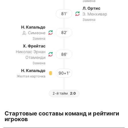
Замена
Л. Ортис
81’
Э. Менхивар
Замена
Н. Капальдо
82’
Д. Симеоне
Замена
Х. Фрейтас
Николас Эрнан
86’
Отаменди
Замена
Н. Капальдо
90+1’
Желтая карточка
2-й тайм
2:0
Стартовые составы команд и рейтинги
игроков