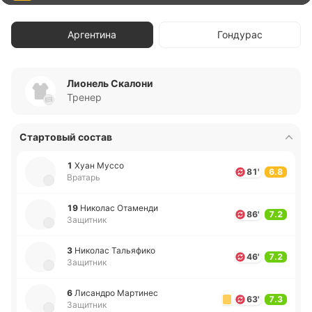
Аргентина
Гондурас
Лионель Скалони
Тренер
Стартовый состав
1
Хуан Муссо
81'
6.8
Вратарь
19
Ни­ко­лас Ота­ме­нди
86'
7.2
Защитник
3
Ни­ко­лас Та­лья­фи­ко
46'
7.2
Защитник
6
Ли­са­ндро Ма­рти­нес
63'
7.3
Защитник