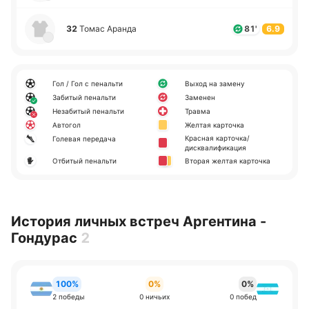
32
Томас Аранда
81'
6.9
Гол / Гол с пенальти
Выход на замену
Забитый пенальти
Заменен
Незабитый пенальти
Травма
Автогол
Желтая карточка
Красная карточка/
Голевая передача
дисквалификация
Отбитый пенальти
Вторая желтая карточка
История личных встреч Аргентина -
Гондурас
2
100%
0%
0%
2 победы
0 ничьих
0 побед