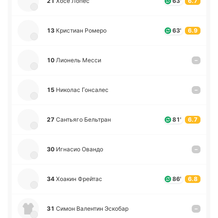
21
Хосе Лопес
63'
6.7
13
Кри­стиан Ромеро
63'
6.9
10
Лио­нель Месси
–
15
Ни­ко­лас Го­нса­лес
–
27
Са­нтья­го Бе­льтран
81'
6.7
30
Игна­сио Овандо
–
34
Хоакин Фрей­тас
86'
6.8
31
Симон Ва­ле­нтин Эско­бар
–