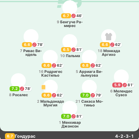
6.7
46'
9
Бе­нгу­че Ра­
ми­рес
6.6
78'
6.6
62'
6.5
81'
7
Ривас Ви­
18
Мо­нка­да
ндель
Аргихо
10
Пальма
6.6
62'
6.8
62'
16
Ро­дри­гес
5
Арриа­га Ви­
Ка­сти­льо
лья­нуэ­ва
5.9
81'
7.2
78'
6
Ме­ле­ндес
8
Ро­са­лес
Суасо
6.6
62'
7.0
79'
2
Ма­льдо­на­до
21
Сакаса Мо­
Мунгия
ти­ньо
7.0
81'
1
Ме­нхи­вар
Джо­нсон
Гондурас
4-2-3-1
6.7