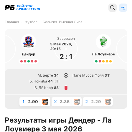
Главная
Футбол
Бельгия. Высшая Лига
Завершен
3 Мая 2026,
20:15
Дендер
Ла Лоувиере
2
:
1
М. Берте
34’
Папе Мусса Фолл
31’
Б. Нсимба
44’
(П)
Б. Дё Керф
88’
1
2.90
X
3.35
2
2.29
Результаты игры Дендер - Ла
Лоувиере 3 мая 2026