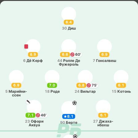
6.4
30
Диш
6.9
6.6
60'
6.9
6
Дё Керф
44
Ролле Де
7
Го­нса­лвеш
Фу­же­роль
6.9
7.0
6.8
75'
6.1
5
Ма­рий­ни­
18
Роде
24
Ви­льтар
15
Котонь
ссен
7.1
46'
6.1
8.1
23
Офори
27
Джа­ха­
90
Берте
Аквуа
нбахш