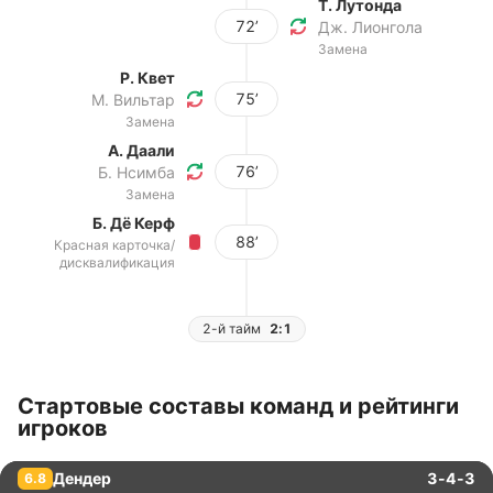
Т. Лутонда
72’
Дж. Лионгола
Замена
Р. Квет
75’
М. Вильтар
Замена
А. Даали
76’
Б. Нсимба
Замена
Б. Дё Керф
88’
Красная карточка/
дисквалификация
2-й тайм
2:1
Стартовые составы команд и рейтинги
игроков
Дендер
3-4-3
6.8