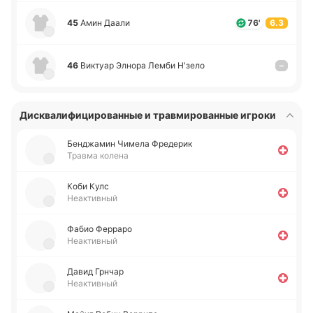
45
Амин Даали
76'
6.3
46
Ви­ктуар Элнора Лемби Н'зело
–
Дисквалифицированные и травмированные игроки
Бе­нджа­мин Чимела Фре­де­рик
Травма колена
Коби Кулс
Неактивный
Фабио Фе­рра­ро
Неактивный
Давид Грнчар
Неактивный