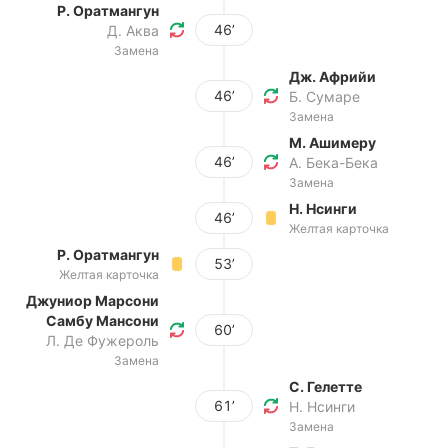
Р. Оратмангун
46’
Д. Аква
Замена
Дж. Африйи
46’
Б. Сумаре
Замена
М. Ашимеру
46’
А. Бека-Бека
Замена
Н. Нсинги
46’
Желтая карточка
Р. Оратмангун
53’
Желтая карточка
Джуниор Марсони
Самбу Мансони
60’
Л. Де Фужероль
Замена
С. Гелетте
61’
Н. Нсинги
Замена