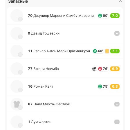
Запасные
70
Джу­ниор Ма­рсо­ни Самбу Ма­рсо­ни
60'
7.0
9
Дэвид То­ше­вски
–
11
Рагнар Антон Мари Ора­тма­нгуэн
46'
7.1
77
Брюни Нсимба
76'
6.9
16
Роман Квят
75'
6.8
67
Наил Мау­та­-Се­бтауи
–
1
Луи Фортен
–