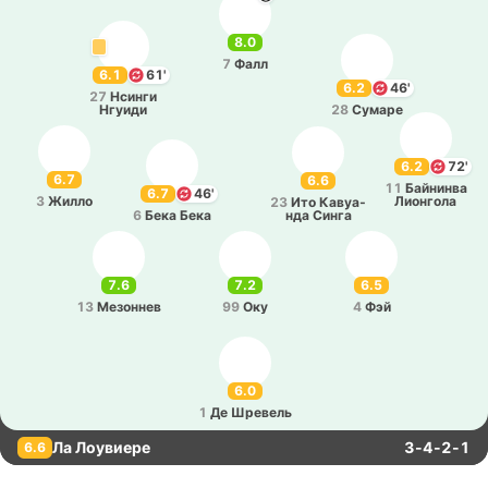
8.0
7
Фалл
6.1
61'
6.2
46'
27
Нсинги
Нгуиди
28
Сумаре
6.2
72'
6.7
6.6
11
Бай­ни­нва
6.7
46'
3
Жилло
Лио­нго­ла
23
Ито Ка­вуа­
6
Бека Бека
нда Синга
7.6
7.2
6.5
13
Ме­зо­ннев
99
Оку
4
Фэй
6.0
1
Де Шре­вель
Ла Лоувиере
3-4-2-1
6.6