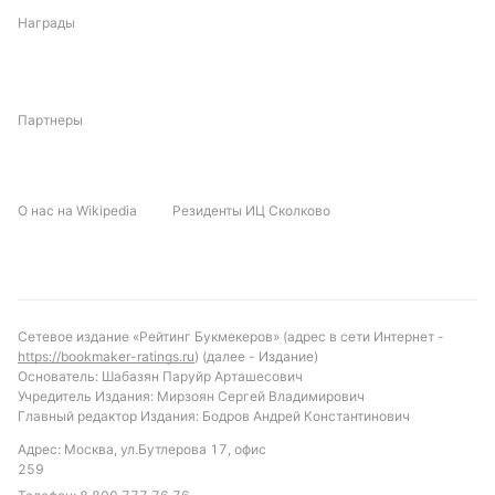
могут сыграть на руку Дендеру.
Награды
Прогноз и рекомендации по ставкам
С учётом текущих форм и статистики, можно
Партнеры
предположить, что матч будет достаточно равным,
с небольшим преимуществом в пользу Дендерa
благодаря домашнему стадиону и более высокой
О нас на Wikipedia
Резиденты ИЦ Сколково
позиции в таблице. Вероятен низкий или средний
по результативности матч — менее трёх голов.
Рекомендуемой ставкой может стать «обе
команды забьют — нет» или «тотал меньше 2.5
голов», учитывая слабость обороны Дендерa и
Сетевое издание «Рейтинг Букмекеров» (адрес в сети Интернет -
способность Ла Лоувиере к результативной игре,
https://bookmaker-ratings.ru
) (далее - Издание)
но с осторожностью в завершающей стадии.
Основатель: Шабазян Паруйр Арташесович
Учредитель Издания: Мирзоян Сергей Владимирович
Обновлено:
Главный редактор Издания: Бодров Андрей Константинович
Адрес: Москва, ул.Бутлерова 17, офис
259
Автор