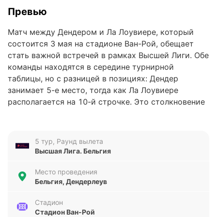
Превью
Матч между Дендером и Ла Лоувиере, который
состоится 3 мая на стадионе Ван-Рой, обещает
стать важной встречей в рамках Высшей Лиги. Обе
команды находятся в середине турнирной
таблицы, но с разницей в позициях: Дендер
занимает 5-е место, тогда как Ла Лоувиере
располагается на 10-й строчке. Это столкновение
может оказать влияние на дальнейшее
распределение сил в лиге.
5 тур, Раунд вылета
Анализ формы команд
Высшая Лига. Бельгия
Форма Дендерa в последних пяти матчах выглядит
Место проведения
неоднозначно: три поражения, одна ничья и одна
Бельгия, Дендерлеув
победа, при этом команда забила всего 4 гола,
пропустив 11. Это говорит о проблемах в обороне
Стадион
Стадион Ван-Рой
и некоторой нестабильности в атаке. Ла Лоувиере,