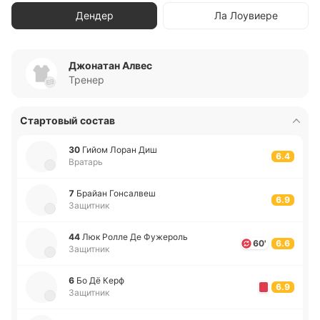
Дендер
Ла Лоувиере
Джонатан Алвес
Тренер
Стартовый состав
30
Гийом Лоран Диш
6.4
Вратарь
7
Брайан Го­нса­лвеш
6.9
Защитник
44
Люк Ролле Де Фу­же­роль
60'
6.6
Защитник
6
Бо Дё Керф
6.9
Защитник