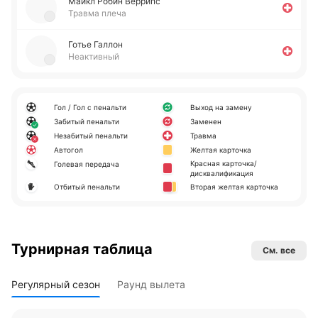
Майкл Робин Ве­ррипс
Травма плеча
Готье Галлон
Неактивный
Гол / Гол с пенальти
Выход на замену
Забитый пенальти
Заменен
Незабитый пенальти
Травма
Автогол
Желтая карточка
Красная карточка/
Голевая передача
дисквалификация
Отбитый пенальти
Вторая желтая карточка
Турнирная таблица
См. все
Регулярный сезон
Раунд вылета