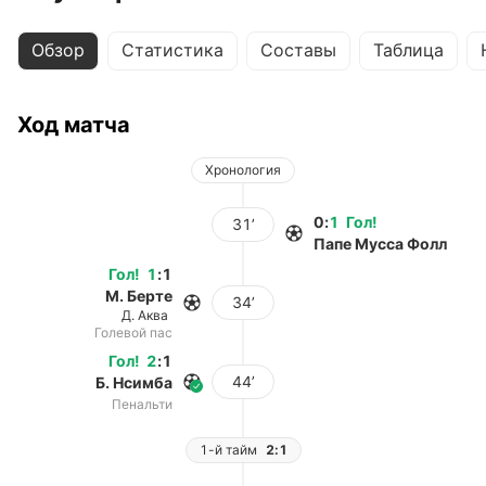
Обзор
Статистика
Составы
Таблица
Ход матча
Хронология
0
:
1
Гол
!
31’
Папе Мусса Фолл
Гол
!
1
:
1
М. Берте
34’
Д. Аква
Голевой пас
Гол
!
2
:
1
44’
Б. Нсимба
Пенальти
1-й тайм
2:1