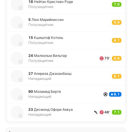
18
Нейтан Кри­стиан Роде
7.0
Полузащитник
5
Люк Ма­рий­ни­ссен
6.9
Полузащитник
15
Кши­штоф Котонь
6.1
Полузащитник
24
Ма­лкольм Ви­льтар
75'
6.8
Полузащитник
27
Али­ре­за Джа­ха­нбахш
6.1
Нападающий
90
Мо­ха­мед Берте
8.1
Нападающий
23
Де­смонд Офори Аквуа
46'
7.1
Нападающий