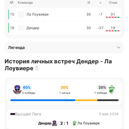
№
Команда
И
=
Очки
15
Ла Лоувиере
30
-7
31
16
Дендер
30
-27
19
Легенда
История личных встреч Дендер - Ла
Лоувиере
5
60%
20%
20%
3 победы
1 ничья
1 победа
Высшая Лига
3 мая 2026
2 : 1
Дендер
Ла Лоувиере