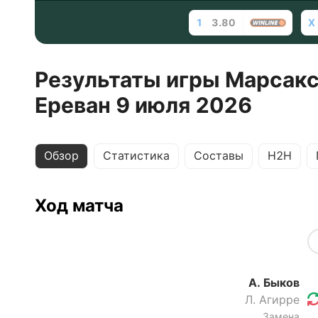
1
3.80
X
Результаты игры Марсакс
Ереван 9 июля 2026
Обзор
Статистика
Составы
H2H
Ход матча
А. Быков
Л. Агирре
Замена