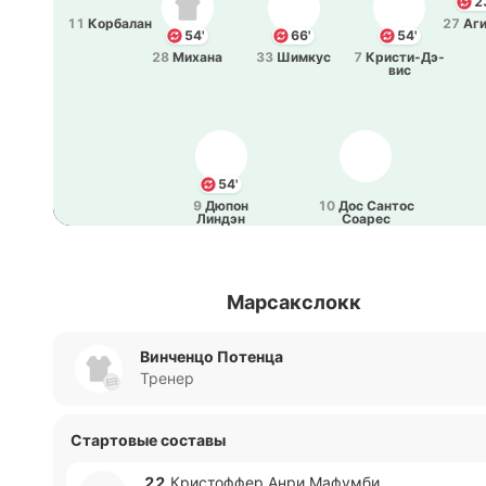
2
11
Ко­рба­лан
27
Аг
54'
66'
54'
28
Михана
33
Шимкус
7
Кри­сти­-Дэ­
вис
54'
9
Дюпон
10
Дос Сантос
Линдэн
Соарес
Марсакслокк
Винченцо Потенца
Тренер
Стартовые составы
22
Кри­сто­ффер Анри Ма­фу­мби