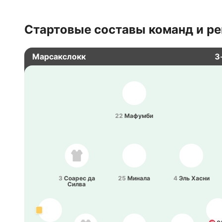
Стартовые составы команд и ре
Марсакслокк
3
22
Ма­фу­мби
3
Соарес да
25
Минала
4
Эль Хасни
Силва