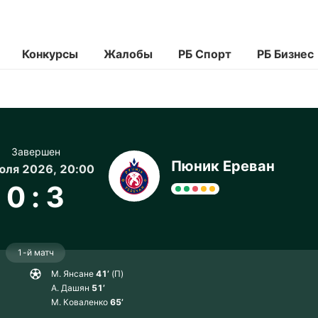
Конкурсы
Жалобы
РБ Спорт
РБ Бизнес
Завершен
Пюник Ереван
юля 2026, 20:00
0
:
3
1-й матч
М. Янсане
41’
(П)
А. Дашян
51’
М. Коваленко
65’