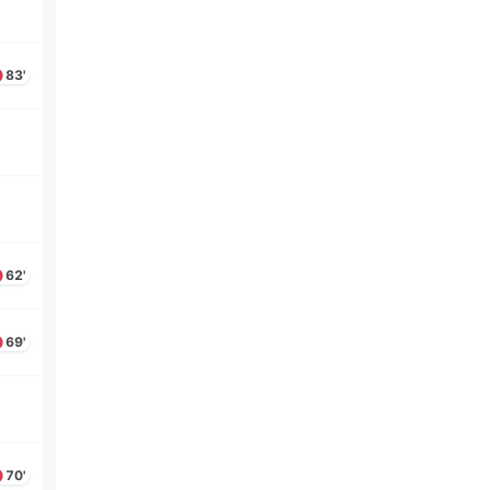
83'
62'
69'
70'