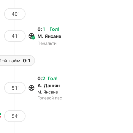
40’
0
:
1
Гол
!
41’
М. Янсане
Пенальти
1-й тайм
0:1
0
:
2
Гол
!
А. Дашян
51’
М. Янсане
Голевой пас
54’