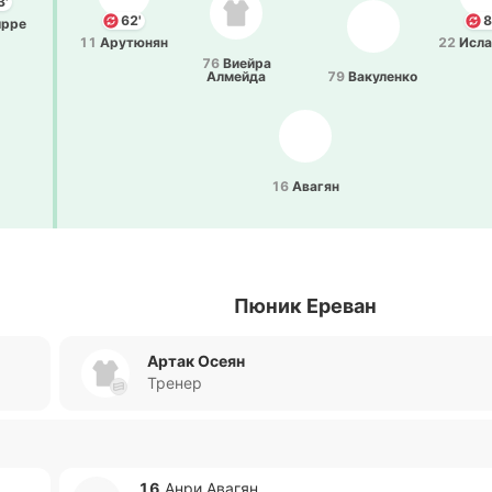
3'
62'
8
ирре
11
Ару­тю­нян
22
Исла
76
Виейра
Алмей­да
79
Ва­ку­ле­нко
16
Авагян
Пюник Ереван
Артак Осеян
Тренер
16
Анри Авагян