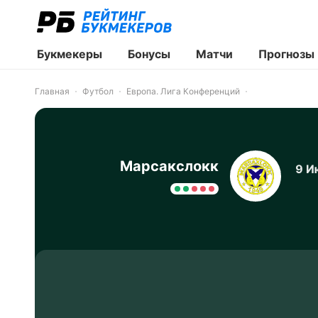
Букмекеры
Бонусы
Матчи
Прогнозы
Главная
Футбол
Европа. Лига Конференций
Марсакслокк
9 И