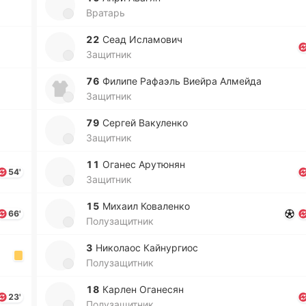
Вратарь
22
Сеад Исла­мо­вич
Защитник
76
Филипе Ра­фаэль Виейра Алмей­да
Защитник
79
Сергей Ва­ку­ле­нко
Защитник
11
Оганес Ару­тю­нян
54'
Защитник
15
Михаил Ко­ва­ле­нко
66'
Полузащитник
3
Ни­ко­лаос Кай­ну­ргиос
Полузащитник
18
Карлен Ога­не­сян
23'
Полузащитник