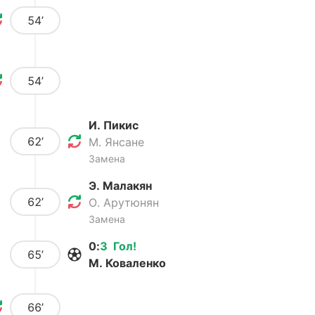
54’
54’
И. Пикис
62’
М. Янсане
Замена
Э. Малакян
62’
О. Арутюнян
Замена
0
:
3
Гол
!
65’
М. Коваленко
66’