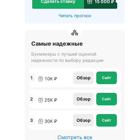
Сделать ставку
15 000 ₽
Читать прогноз
Самые надежные
Букмекеры с лучшей оценкой
надежности по выбору редакции
1
Обзор
Сайт
10К ₽
2
Обзор
Сайт
25К ₽
3
Обзор
Сайт
30К ₽
Смотреть все