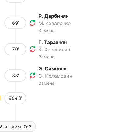
Р. Дарбинян
69’
М. Коваленко
Замена
Г. Тарахчян
70’
К. Хованисян
Замена
Э. Симонян
83’
С. Исламович
Замена
90+3’
2-й тайм
0:3