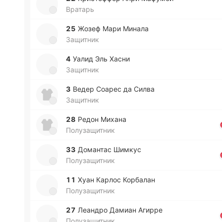
Вратарь
25
Жозеф Мари Минала
Защитник
4
Уалид Эль Хасни
Защитник
3
Ведер Соарес да Силва
Защитник
28
Редон Михана
Полузащитник
33
До­ма­нтас Шимкус
Полузащитник
11
Хуан Карлос Ко­рба­лан
Полузащитник
27
Леа­ндро Дамиан Агирре
Полузащитник