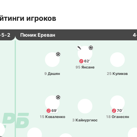
йтинги игроков
-5-2
Пюник Ереван
4
62'
95
Янсане
9
Дашян
25
Ку­ли­ков
69'
70'
15
Ко­ва­ле­нко
18
Ога­не­сян
3
Кай­ну­ргиос