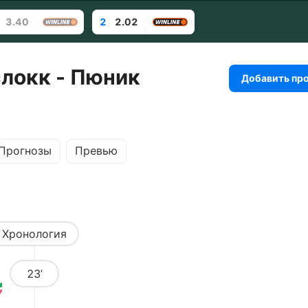
3.40
2
2.02
локк - Пюник
Добавить пр
Прогнозы
Превью
Хронология
23’