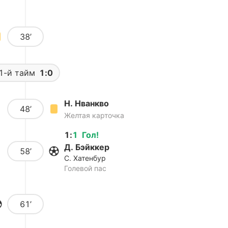
38’
1-й тайм
1:0
Н. Нванкво
48’
Желтая карточка
1
:
1
Гол
!
Д. Бэйккер
58’
С. Хатенбур
Голевой пас
61’