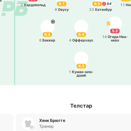
и
6.1
6.5
84'
2
Ха­рде­вельд
11
Но
8
Овусу
23
Ха­те­нбур
5.2
6.8
6.4
14
Огиди Нва­
6
Баккер
4
Оффе­рхаус
нкво
6.3
1
Ку­ма­н-мла­
дший
Телстар
Хенк Брюгге
Тренер