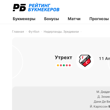
Букмекеры
Бонусы
Матчи
Прогнозы
Главная
Футбол
Нидерланды. Эредивизи
Утрехт
11 Ап
М. Дидде
Д. Зехие
Дани Де Ви
Й. Карлссон
9