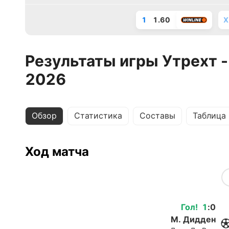
1
1.60
X
Результаты игры Утрехт -
2026
Обзор
Статистика
Составы
Таблица
Ход матча
Гол
!
1
:
0
М. Дидден