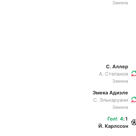
Замена
С. Аллер
А. Степанов
Замена
Эмека Адиэле
С. Элькаруани
Замена
Гол
!
4
:
1
Й. Карлссон