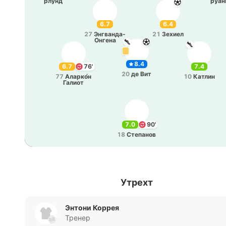
рлунд
руа­н
6.7
6.4
27
Энгва­нда­-
21
Зехиел
О­нге­на
8.4
6.7
76'
7.4
20
де Вит
77
Ала­рко́н
10
Катлин
Галиот
7.0
90'
18
Сте­па­нов
Утрехт
Энтони Коррея
Тренер