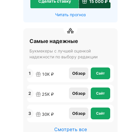
Сделать ставку
15 000 ₽
Читать прогноз
Самые надежные
Букмекеры с лучшей оценкой
надежности по выбору редакции
1
Обзор
Сайт
10К ₽
2
Обзор
Сайт
25К ₽
3
Обзор
Сайт
30К ₽
Смотреть все