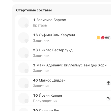
Стартовые составы
1
Ва­си­лиос Баркас
Вратарь
16
Суфьян Эль-Ка­руа­ни
90'
Защитник
23
Никлас Ве­сте­рлунд
Защитник
3
Майк Адриа­нус Ви­лле­лмус ван дер Хорн
Защитник
40
Матисс Дидден
Защитник
10
Йоанн Катлин
Полузащитник
20
Дани де Вит