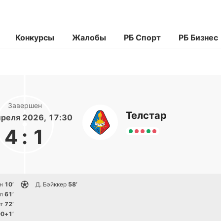
Конкурсы
Жалобы
РБ Спорт
РБ Бизнес
Завершен
Телстар
реля 2026, 17:30
4
:
1
н
10’
Д. Бэйккер
58’
л
61’
т
72’
0+1’