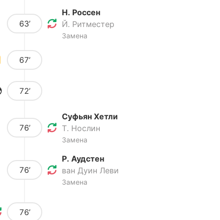
Н. Россен
63’
Й. Ритместер
Замена
67’
72’
Суфьян Хетли
76’
Т. Нослин
Замена
Р. Аудстен
76’
ван Дуин Леви
Замена
76’