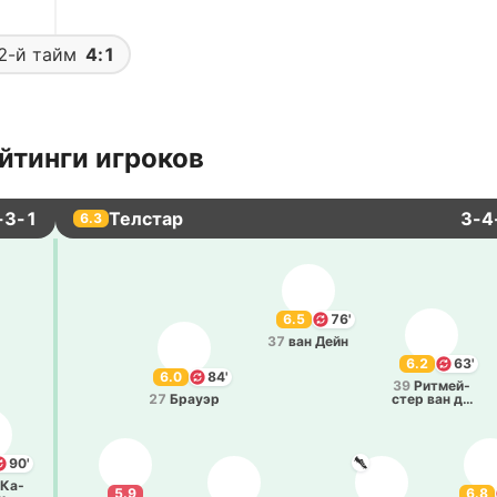
2-й тайм
4:1
йтинги игроков
-3-1
Телстар
3-4
6.3
6.5
76'
37
ван Дейн
6.2
63'
6.0
84'
39
Ри­тмей­
27
Брауэр
стер ван де
Камп
90'
-Ка­
5.9
6.8