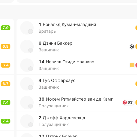
1
Ро­нальд Ку­ма­н-мла­дший
7.9
Вратарь
6
Дэнни Баккер
6.8
Защитник
14
Невилл Огиди Нва­нкво
6.4
Защитник
4
Гус Оффе­рхаус
6.7
Защитник
39
Йохем Ри­тмей­стер ван де Камп
7.4
63'
Полузащитник
2
Джефф Ха­рде­вельд
7.4
Полузащитник
27
Патрик Брауэр