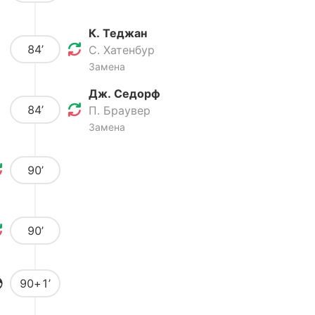
К. Теджан
84’
С. Хатенбур
Замена
Дж. Седорф
84’
П. Браувер
Замена
90’
90’
90+1’