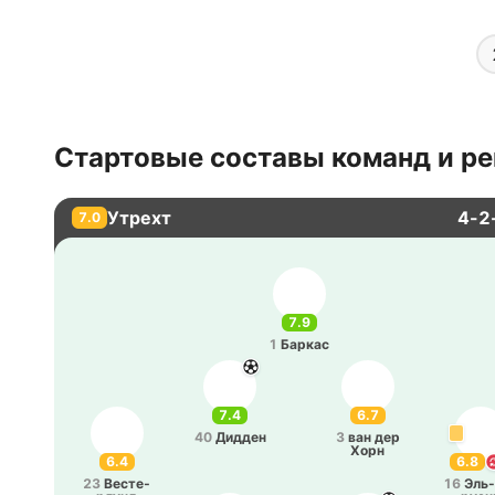
Стартовые составы команд и ре
Утрехт
4-2
7.0
7.9
1
Баркас
7.4
6.7
40
Дидден
3
ван дер
Хорн
6.4
6.8
23
Ве­сте­
16
Эль