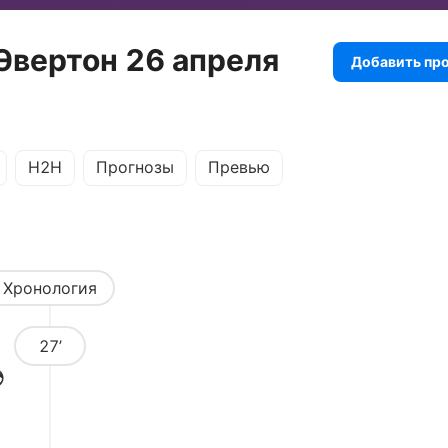
Эвертон 26 апреля
Добавить пр
H2H
Прогнозы
Превью
Хронология
27’