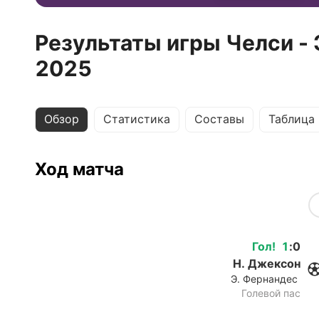
Результаты игры Челси - 
2025
Обзор
Статистика
Составы
Таблица
Ход матча
Гол
!
1
:
0
Н. Джексон
Э. Фернандес
Голевой пас