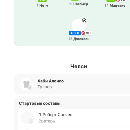
20
Палмер
7
Нету
11
Ма­дуэ­ке
8.0
90'
15
Дже­ксон
Челси
Хаби Алонсо
Тренер
Стартовые составы
1
Роберт Санчес
Вратарь