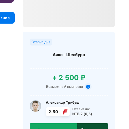
огноз
Ставка дня
Аякс - Шелбурн
+ 2 500 ₽
Возможный выигрыш
Александр Трибуш
Ставит на:
2.50
ИТБ 2 (0,5)