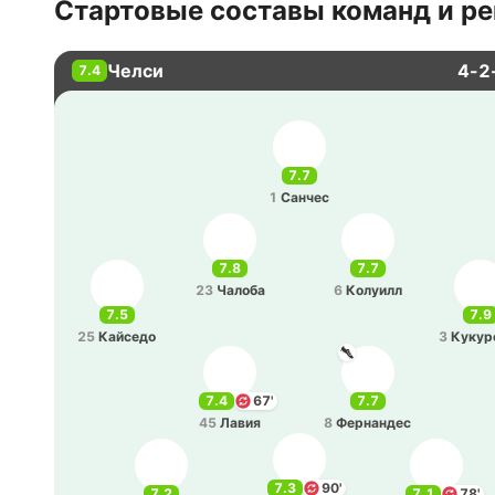
Стартовые составы команд и ре
Челси
4-2
7.4
7.7
1
Санчес
7.8
7.7
23
Чалоба
6
Ко­луилл
7.5
7.9
25
Кай­се­до
3
Ку­ку­р
7.4
67'
7.7
45
Лавия
8
Фе­рна­ндес
7.3
90'
7.2
7.1
78'