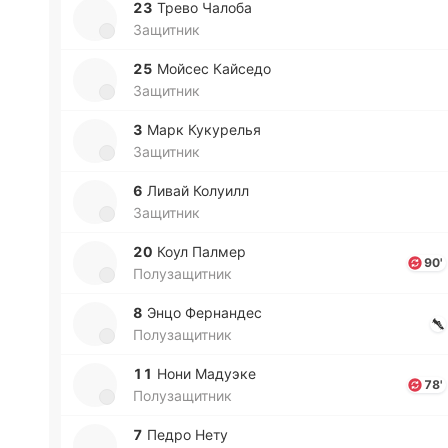
23
Трево Чалоба
Защитник
25
Мойсес Кай­се­до
Защитник
3
Марк Ку­ку­ре­лья
Защитник
6
Ливай Ко­луилл
Защитник
20
Коул Палмер
90'
Полузащитник
8
Энцо Фе­рна­ндес
Полузащитник
11
Нони Ма­дуэ­ке
78'
Полузащитник
7
Педро Нету