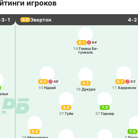
йтинги игроков
-3-1
Эвертон
4-2
6.9
6.1
64'
14
Гомеш Бе­
ту­нкаль
6.5
46'
6.7
63'
6.5
10
Ндиай
11
Ха­рри­сон
16
Дукуре
е­лья
6.9
7.0
27
Гуйе
37
Гарнер
6.8
7.0
19
Ми­ко­ле­нко
2
Па­тт