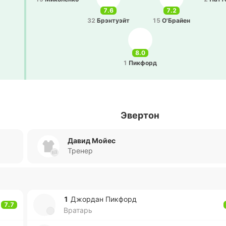
7.6
7.2
32
Брэ­нтуэйт
15
О'Брайен
8.0
1
Пи­кфорд
Эвертон
Давид Мойес
Тренер
1
Джо­рдан Пи­кфорд
7.7
Вратарь