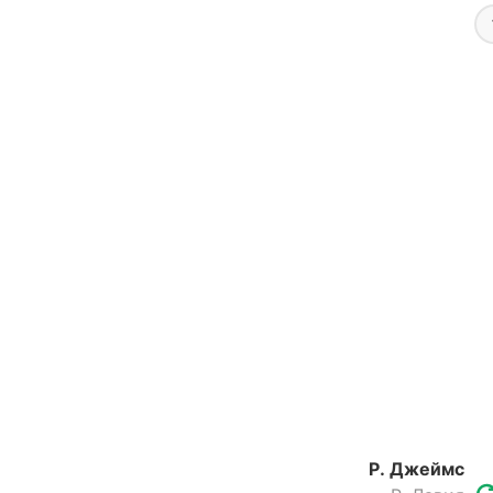
Р. Джеймс