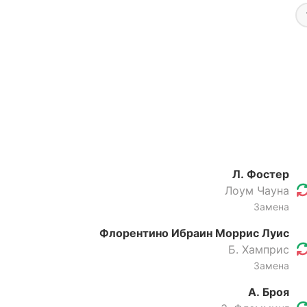
Л. Фостер
Лоум Чауна
Замена
Флорентино Ибраин Моррис Луис
Б. Хамприс
Замена
А. Броя