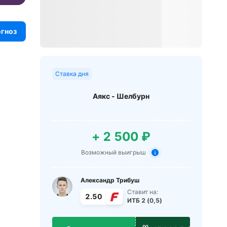
огноз
Ставка дня
Аякс - Шелбурн
+ 2 500 ₽
Возможный выигрыш
Александр Трибуш
Ставит на:
2.50
ИТБ 2 (0,5)