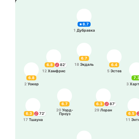
8.7
1
Ду­бра­вка
6.7
18
Экдаль
6.8
82'
6.4
12
Ха­мфрис
5
Эстев
6.8
7.
2
Уокер
3
Ха­р
6.7
6.3
87'
20
Уо­рд-
29
Лоран
6.3
72'
6.5
Проуз
17
Тшауна
11
Энт