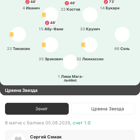
46'
73'
46'
4
Иванич
14
Букари
22
Костов
46'
15
Абу­-Фа­ни
33
Крунич
23
Ти­кни­зян
66
Соль
25
Эра­ко­вич
32
Лю­кка­ссен
1
Лима Ма­га­
льяйнс
Црвена Звезда
Зенит
Црвена Звезда
В матче с
Балтика
05.08.2026
,
счет
1:0
В 
Сергей Семак