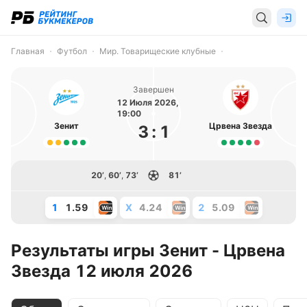
Главная
Футбол
Мир. Товарищеские клубные
Завершен
12 Июля 2026,
19:00
Зенит
Црвена Звезда
3
:
1
20’
,
60’
,
73’
81’
1
1.59
X
4.24
2
5.09
Результаты игры Зенит - Црвена
Звезда 12 июля 2026