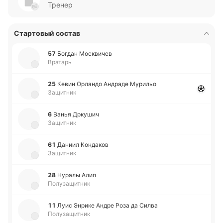
Тренер
Стартовый состав
57
Богдан Мо­скви­чев
Вратарь
25
Кевин Орла­ндо Андра­де Му­ри­льо
Защитник
6
Ванья Дрку­шич
Защитник
61
Даниил Ко­нда­ков
Защитник
28
Нуралы Алип
Полузащитник
11
Луис Энрике Андре Роза да Силва
Полузащитник