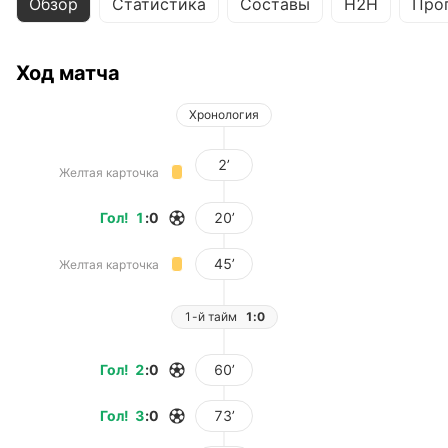
Обзор
Статистика
Составы
H2H
Про
Ход матча
Хронология
2’
Желтая карточка
Гол
!
1
:
0
20’
45’
Желтая карточка
1-й тайм
1:0
Гол
!
2
:
0
60’
Гол
!
3
:
0
73’