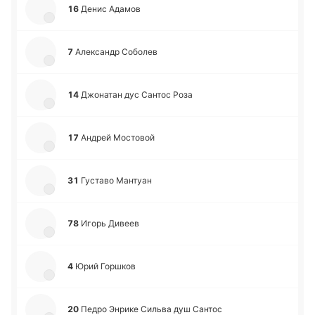
16
Денис Адамов
7
Але­ксандр Со­бо­лев
14
Джо­на­тан дус Сантос Роза
17
Андрей Мо­сто­вой
31
Гу­ста­во Ма­нтуан
78
Игорь Дивеев
4
Юрий Го­ршков
20
Педро Энрике Сильва душ Сантос