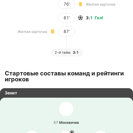
76’
Желтая карточка
81’
3
:
1
Гол
!
87’
Желтая карточка
2-й тайм
3:1
Стартовые составы команд и рейтинги
игроков
Зенит
57
Мо­скви­чев