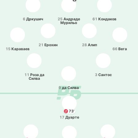
6
Дрку­шич
25
Андра­де
61
Ко­нда­ков
Му­ри­льо
21
Ерохин
28
Алип
15
Ка­ра­ваев
66
Вега
11
Роза да
3
Сантос
Силва
9
да Силва
73'
17
Дуарте