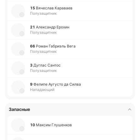
15
Вя­че­слав Ка­ра­ваев
Полузащитник
21
Але­ксандр Ерохин
Полузащитник
66
Роман Га­бриэль Вега
Полузащитник
3
Дуглас Сантос
Полузащитник
9
Фелипе Ау­гу­сто да Силва
Нападающий
Запасные
10
Максим Глу­ше­нков