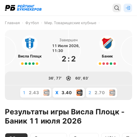
Главная
Футбол
Мир. Товарищеские клубные
Завершен
11 Июля 2026,
11:30
Висла Плоцк
Баник
2
:
2
36’
,
77’
60’
,
63’
1
2.43
X
3.40
2
2.70
Результаты игры Висла Плоцк -
Баник 11 июля 2026