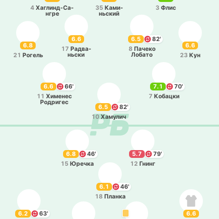
4
Ха­гли­нд-Са­
35
Ка­ми­
3
Флис
нгре
ньский
6.6
6.5
82'
6.8
6.6
17
Ра­два­
8
Пачеко
ньски
Лобато
21
Рогель
23
Кун
6.6
66'
7.1
70'
11
Хи­ме­нес
7
Ко­ба­цки
Ро­дри­гес
6.5
82'
10
Ха­му­лич
6.8
46'
5.7
79'
15
Юречка
12
Гнинг
6.1
46'
18
Планка
6.2
63'
6.6