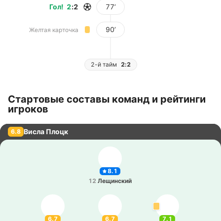
Гол
!
2
:
2
77’
90’
Желтая карточка
2-й тайм
2:2
Стартовые составы команд и рейтинги
игроков
Висла Плоцк
6.8
8.1
12
Ле­щи­нский
6.7
6.7
7.1