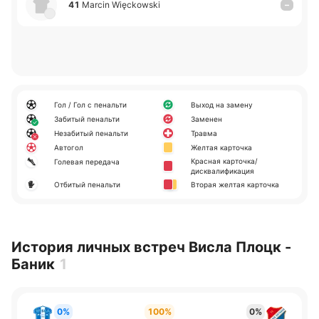
41
Marcin Więckowski
–
Гол / Гол с пенальти
Выход на замену
Забитый пенальти
Заменен
Незабитый пенальти
Травма
Автогол
Желтая карточка
Красная карточка/
Голевая передача
дисквалификация
Отбитый пенальти
Вторая желтая карточка
История личных встреч Висла Плоцк -
Баник
1
0%
100%
0%