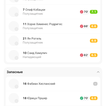
7
Олаф Ко­ба­цки
70'
7.1
Полузащитник
11
Хорхе Хи­ме­нес Ро­дри­гес
66'
6.6
Полузащитник
21
Ян Рогель
6.8
Полузащитник
10
Саид Ха­му­лич
82'
6.5
Нападающий
Запасные
16
Фабиан Хи­спа­нский
–
18
Юрица Пршир
70'
6.6