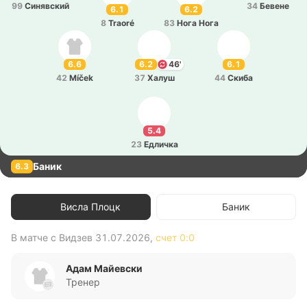
99
Си­ня­вский
34
Бевене
6.1
6.2
8
Traoré
83
Нога Нога
6.6
6.2
46'
6.1
42
Míček
37
Халуш
44
Скиба
5.4
23
Едли­чка
Баник
6.3
Висла Плоцк
Баник
В матче с
Видзев
31.07.2026
,
счет
0:0
В 
Адам Майевски
Тренер