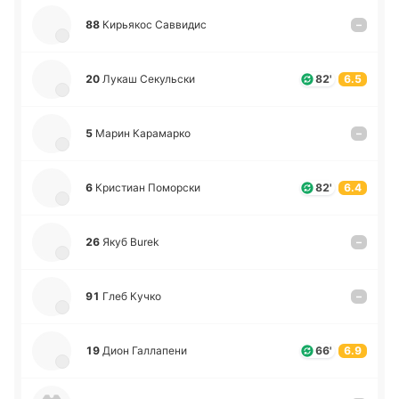
88
Ки­рья­кос Са­вви­дис
–
20
Лукаш Се­ку­льски
82'
6.5
5
Марин Ка­ра­ма­рко
–
6
Кри­стиан По­мо­рски
82'
6.4
26
Якуб Burek
–
91
Глеб Кучко
–
19
Дион Га­лла­пе­ни
66'
6.9