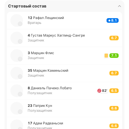
Стартовый состав
12
Рафал Ле­щи­нский
8.1
Вратарь
4
Густав Маркус Ха­гли­нд-Са­нгре
6.7
Защитник
3
Марцин Флис
7.1
Защитник
35
Марцин Ка­ми­ньский
6.7
Защитник
8
Да­ниэль Пачеко Лобато
82'
6.5
Полузащитник
23
Патрик Кун
6.6
Полузащитник
17
Адам Ра­два­ньски
6.6
Полузащитник