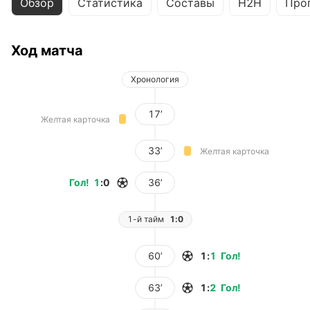
Обзор
Статистика
Составы
H2H
Про
Ход матча
Хронология
17’
Желтая карточка
33’
Желтая карточка
Гол
!
1
:
0
36’
1-й тайм
1:0
60’
1
:
1
Гол
!
63’
1
:
2
Гол
!