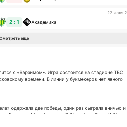
22 июля 
2 : 1
Академика
Смотреть еще
ится с «Варзимом». Игра состоится на стадионе TBC
московскому времени. В линии у букмекеров нет явного
дела» одержала две победы, один раз сыграла вничью и
ы обыграла «Морейренше» (2:0) и «Каса Пия» (1:0),
 уступила «Ароке» (1:3) и «Насьонал Мадейре» (0:2).