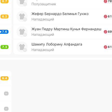
6.7
78
Полузащитник
Жефер Бе­рна­рдо Бе­ли­нья Гунжо
6.2
61
Нападающий
Жуан Педру Ма­ртинш Кунья Фе­рна­ндеш
7.6
69
Нападающий
Шамиту Ло­бо­ри­ну Алфа­нде­га
7.3
61
Нападающий
6.4
–
–