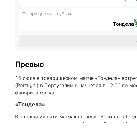
Товарищеские клубные
Тондела
Превью
15 июля в товарищеском матче «Тондела» встрет
(Portugal) в Португалии и начнется в 12:00 по 
фаворита матча.
«Тондела»
В последних пяти матчах во всех турнирах «Тон
потерпела два поражения. Команда Рикарду Кошт
разошлась миром со «Спортингом» (2:2), а также