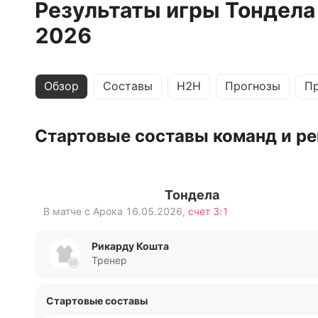
Результаты игры Тондела
2026
Обзор
Составы
H2H
Прогнозы
П
Стартовые составы команд и ре
Тондела
В матче с
Арока
16.05.2026
,
счет
3:1
Рикарду Кошта
Тренер
Стартовые составы