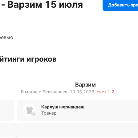
 - Варзим 15 июля
Добавить пр
ревью
йтинги игроков
Варзим
В матче с
Белененсеш
10.05.2026
,
счет
1:2
Карлуш Фернандеш
Тренер