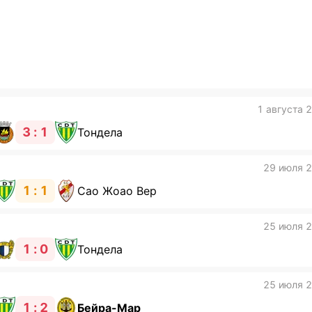
1 августа 
3 : 1
Тондела
29 июля 
1 : 1
Сао Жоао Вер
25 июля 
1 : 0
Тондела
25 июля 
1 : 2
Бейра-Мар