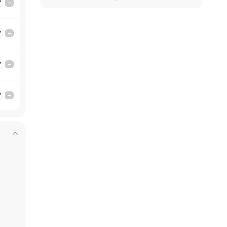
'
–
'
–
'
–
'
–