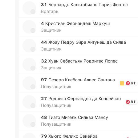
31
Бе­рна­рдо Ка­льта­биа­но Париз Фонтес
Вратарь
4
Кри­стиан Фе­рна­ндеш Маркуш
Защитник
44
Жоау Педру Эйра Анту­неш да Силва
Защитник
32
Хуан Се­ба­стьян Ро­дри­гес Лопес
Защитник
97
Сезеро Кле­бсон Алвес Са­нта­на
61'
Полузащитник
27
Ро­дри­го Фе­рна­ндес да Ко­нсей­сао
81'
Полузащитник
48
Тиаго Мигель Сильва Мансу
Полузащитник
79
Хьюго Феликс Се­кей­ра