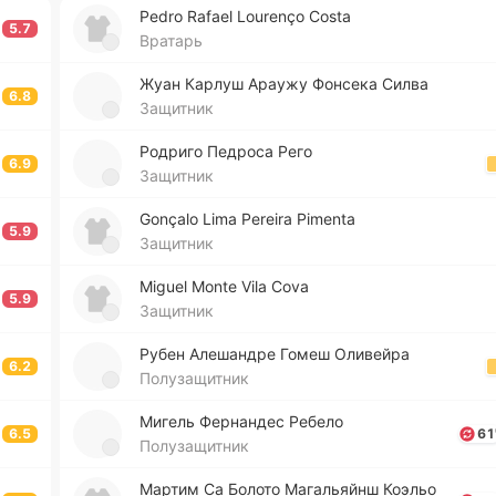
Pedro Rafael Lourenço Costa
5.7
Вратарь
Жуан Карлуш Араужу Фо­нсе­ка Силва
6.8
Защитник
Ро­дри­го Пе­дро­са Рего
6.9
Защитник
Gonçalo Lima Pereira Pimenta
5.9
Защитник
Miguel Monte Vila Cova
5.9
Защитник
Рубен Але­ша­ндре Гомеш Оли­вей­ра
6.2
Полузащитник
Мигель Фе­рна­ндес Ребело
6.5
61
Полузащитник
Мартим Са Болото Ма­га­льяйнш Коэльо