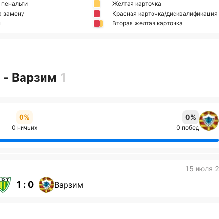
 пенальти
Желтая карточка
а замену
Красная карточка/дисквалификация
н
Вторая желтая карточка
 - Варзим
1
0%
0%
0 ничьих
0 побед
15 июля 
1 : 0
Варзим