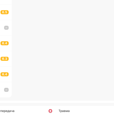
6.5
–
6.4
6.3
6.4
–
 передача
Травма