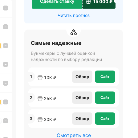
Сделать ставку
15 000 ₽
–
Читать прогноз
–
Самые надежные
–
Букмекеры с лучшей оценкой
надежности по выбору редакции
–
1
Обзор
Сайт
10К ₽
–
2
Обзор
Сайт
25К ₽
–
3
Обзор
Сайт
30К ₽
'
–
Смотреть все