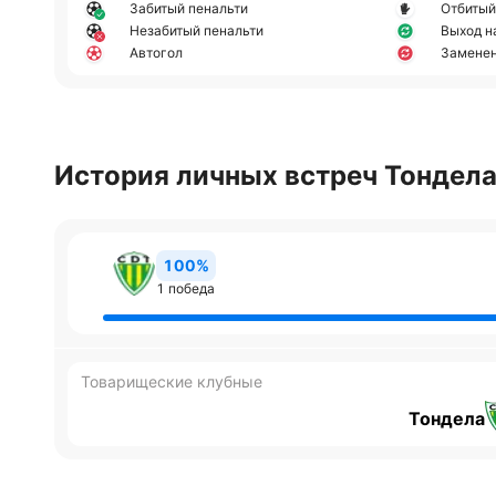
Забитый пенальти
Отбитый
Незабитый пенальти
Выход н
Автогол
Замене
История личных встреч Тондела
100%
1 победа
Товарищеские клубные
Тондела