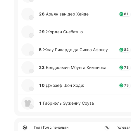
26
Арьян ван дер Хейде
81'
29
Жордан Сье­ба­тшо
5
Жоау Ри­ка­рдо да Силва Афонсу
82'
23
Бе­нджа­мин Мбунга Ки­мпио­ка
73'
10
Джозеф Шон Ходж
73'
1
Га­бриэль Эу­же­ниу Соуза
Гол / Гол с пенальти
Голевая