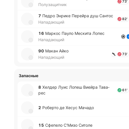
73'
Полузащитник
7
Педро Энрике Пе­рей­ра душ Сантос
82'
Нападающий
16
Маркос Пауло Ме­ски­та Лопес
Нападающий
90
Макан Айко
73'
Нападающий
Запасные
8
Хелдер Луис Лопеш Виейра Та­ва­
61'
рес
2
Ро­бе­рто де Хесус Мачадо
15
Сфе­пе­ло С'Мизо Ситоле