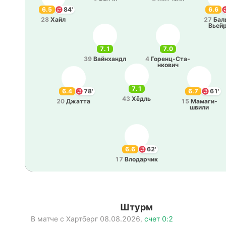
6.5
84'
6.6
28
Хайл
27
Бал
Вьей
7.1
7.0
39
Вай­нхандл
4
Го­ре­нц-Ста­
нко­вич
7.1
6.4
78'
6.7
61'
43
Хёдль
20
Джатта
15
Ма­ма­ги­
шви­ли
6.6
62'
17
Вло­да­рчик
Штурм
В матче с
Хартберг
08.08.2026
,
счет
0:2