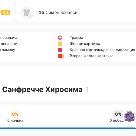
45
Симон Ко­бая­си
6.5
 передача
Травма
 пенальти
Желтая карточка
а замену
Красная карточка/дисквалификация
н
Вторая желтая карточка
- Санфречче Хиросима
1
0%
0%
0 ничьих
0 побед