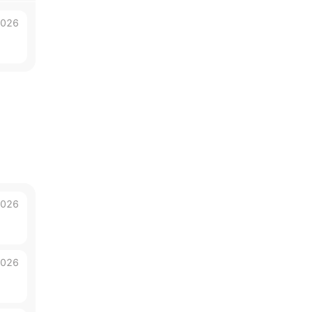
2026
2026
2026