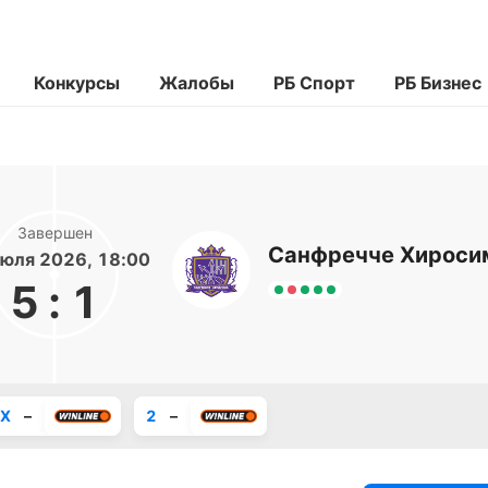
Конкурсы
Жалобы
РБ Спорт
РБ Бизнес
Завершен
Санфречче Хироси
юля 2026, 18:00
5
:
1
X
–
2
–