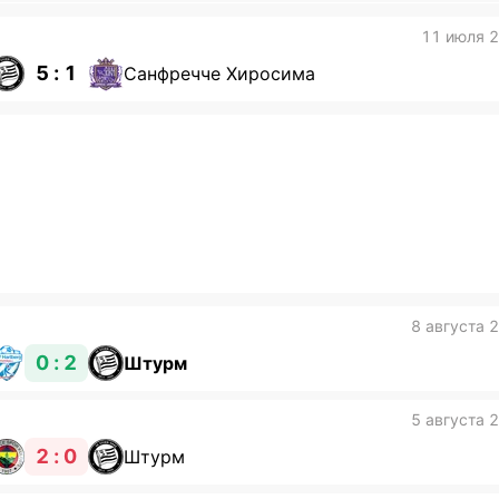
11 июля 
5 : 1
Санфречче Хиросима
8 августа 
0 : 2
Штурм
5 августа 
2 : 0
Штурм