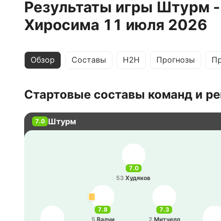
Результаты игры Штурм 
Хиросима 11 июля 2026
Обзор
Составы
H2H
Прогнозы
П
Стартовые составы команд и ре
Штурм
7.0
7.0
53
Ху­дя­ков
7.8
7.3
5
Валчи
2
Ми­тчелл