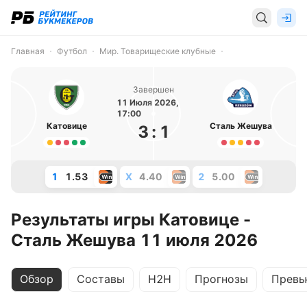
Главная
Футбол
Мир. Товарищеские клубные
Завершен
11 Июля 2026,
17:00
Катовице
Сталь Жешува
3
:
1
1
1.53
X
4.40
2
5.00
Результаты игры Катовице -
Сталь Жешува 11 июля 2026
Обзор
Составы
H2H
Прогнозы
Превь