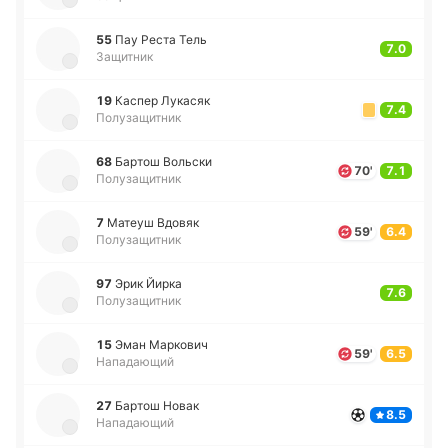
55
Пау Реста Тель
7.0
Защитник
19
Каспер Лу­ка­сяк
7.4
Полузащитник
68
Бартош Во­льски
70'
7.1
Полузащитник
7
Матеуш Вдовяк
59'
6.4
Полузащитник
97
Эрик Йирка
7.6
Полузащитник
15
Эман Ма­рко­вич
59'
6.5
Нападающий
27
Бартош Новак
8.5
Нападающий