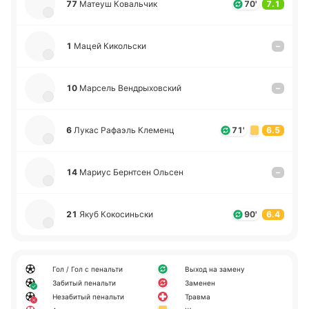
77
Матеуш Ко­ва­льчик
70'
7.1
1
Мацей Ки­ко­льски
–
10
Ма­рсель Ве­ндры­хо­вский
–
6
Лукас Ра­фаэль Кле­менц
71'
6.5
14
Мариус Бе­рнтсен Ольсен
–
21
Якуб Ко­ко­си­ньски
90'
6.4
Гол / Гол с пенальти
Выход на замену
Забитый пенальти
Заменен
Незабитый пенальти
Травма