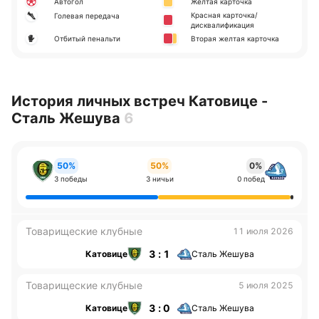
Автогол
Желтая карточка
Красная карточка/
Голевая передача
дисквалификация
Отбитый пенальти
Вторая желтая карточка
История личных встреч Катовице -
Сталь Жешува
6
50%
50%
0%
3 победы
3 ничьи
0 побед
Товарищеские клубные
11 июля 2026
3 : 1
Катовице
Сталь Жешува
Товарищеские клубные
5 июля 2025
3 : 0
Катовице
Сталь Жешува