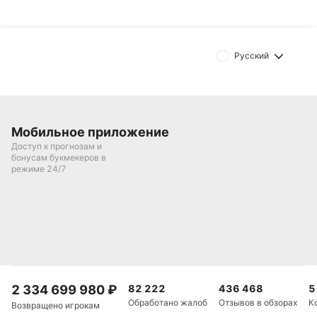
Обновлено:
Русский
Автор
Александр Трибуш
Мобильное приложение
Подписаться
Доступ к прогнозам и
бонусам букмекеров в
режиме 24/7
2 334 699 980
₽
82 222
436 468
5
Обработано жалоб
Отзывов в обзорах
К
Возвращено игрокам