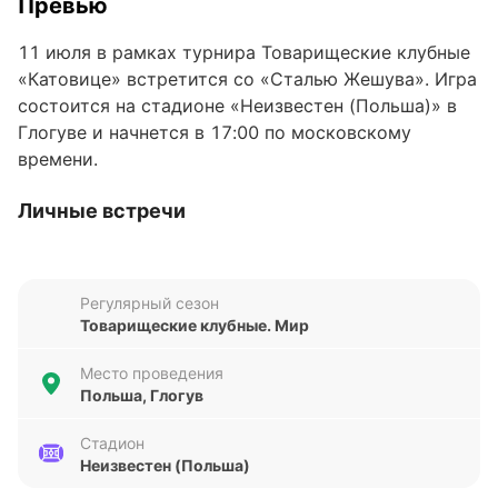
Превью
11 июля в рамках турнира Товарищеские клубные
«Катовице» встретится со «Сталью Жешува». Игра
состоится на стадионе «Неизвестен (Польша)» в
Глогуве и начнется в 17:00 по московскому
времени.
Личные встречи
В последнем матче между командами, который
состоялся 5 июля 2025 года в рамках турнира
Регулярный сезон
Товарищеские клубные, «Катовице» разгромил
Товарищеские клубные. Мир
соперника со счетом 3:0. Всего команды провели
пять встреч: на счету «Катовице» две победы,
Место проведения
«Сталь Жешува» не выигрывала, а три игры
Польша, Глогув
завершились вничью. Победная серия команды
Рафала Горака в очных противостояниях
Стадион
Неизвестен (Польша)
составляет два матча. В трех встречах из пяти
команды забивали три и более мяча.