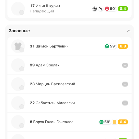
17
Илья Шкурин
90'
8.4
Нападающий
Запасные
31
Шимон Ба­ртле­вич
59'
6.8
99
Адам Зрелак
–
23
Марцин Ва­си­ле­вский
–
22
Се­ба­стьян Ми­ле­вски
–
8
Борха Галан Го­нса­лес
59'
6.4