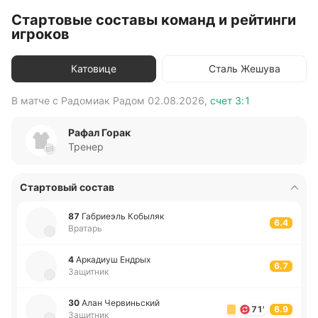
Стартовые составы команд и рейтинги
игроков
Катовице
Сталь Жешува
В матче с
Радомиак Радом
02.08.2026
,
счет
3:1
В 
Рафал Горак
Тренер
Стартовый состав
87
Га­бриеэль Ко­бы­ляк
6.4
Вратарь
4
Арка­диуш Ендрых
6.7
Защитник
30
Алан Че­рви­ньский
71'
6.9
Защитник