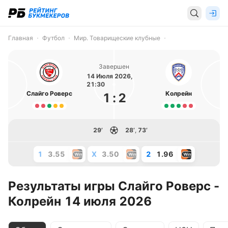
Главная
Футбол
Мир. Товарищеские клубные
Завершен
14 Июля 2026,
21:30
Слайго Роверс
Колрейн
1
:
2
29’
28’
,
73’
1
3.55
X
3.50
2
1.96
Результаты игры Слайго Роверс -
Колрейн 14 июля 2026