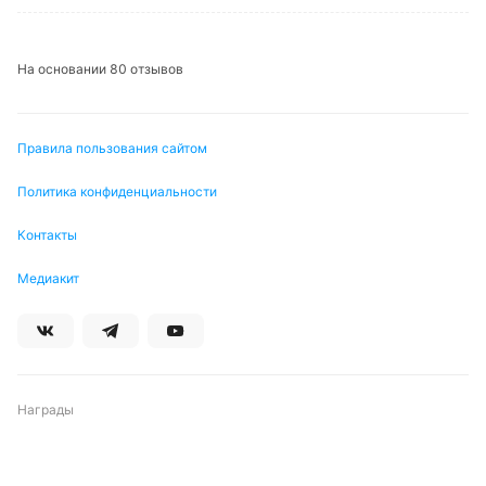
3,00, «Колрейна» — 1,90, ничья идёт по 4,20.
Обновлено:
На основании 80 отзывов
Автор
Михаил Кузнецов
Правила пользования сайтом
Политика конфиденциальности
Подписаться
Контакты
Медиакит
Награды