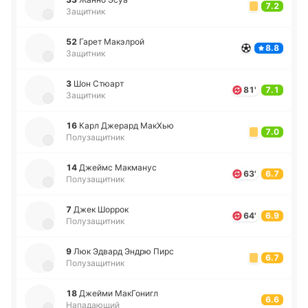
7.2
Защитник
52
Гарет Ма­кэ­лрой
8.8
Защитник
3
Шон Стюарт
81'
7.1
Защитник
16
Карл Дже­рард МакХью
7.0
Полузащитник
14
Джеймс Ма­кма­нус
63'
6.7
Полузащитник
7
Джек Шоррок
64'
6.9
Полузащитник
9
Люк Эдвард Эндрю Пирс
6.7
Полузащитник
18
Джейми Ма­кГо­нигл
6.6
Нападающий