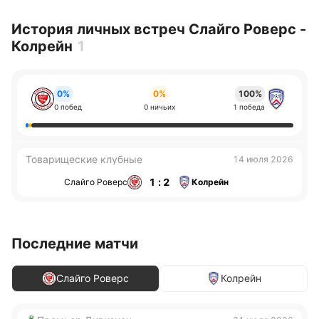
История личных встреч Слайго Роверс -
Колрейн
1
0%
0%
100%
0 побед
0 ничьих
1 победа
Товарищеские клубные
14 июля 2026
1 : 2
Слайго Роверс
Колрейн
Последние матчи
Слайго Роверс
Колрейн