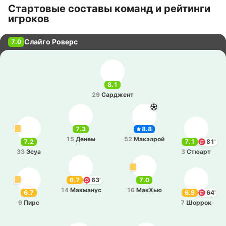
Стартовые составы команд и рейтинги
игроков
Слайго Роверс
7.0
8.1
29
Са­рджент
7.3
8.8
15
Денем
52
Ма­кэ­лрой
7.2
7.1
81'
33
Эсуа
3
Стюарт
6.7
63'
7.0
14
Ма­кма­нус
16
МакХью
6.7
6.9
64'
9
Пирс
7
Шоррок