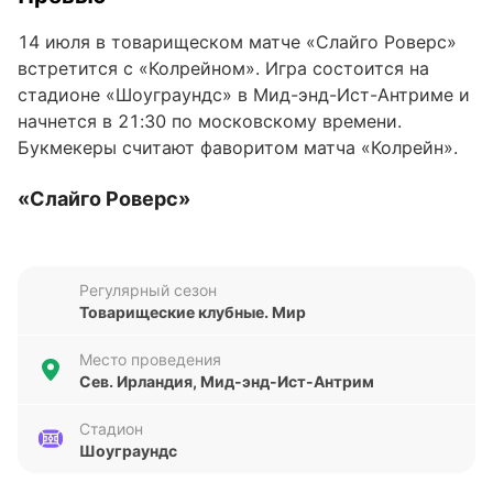
14 июля в товарищеском матче «Слайго Роверс»
встретится с «Колрейном». Игра состоится на
стадионе «Шоуграундс» в Мид-энд-Ист-Антриме и
начнется в 21:30 по московскому времени.
Букмекеры считают фаворитом матча «Колрейн».
«Слайго Роверс»
В последних пяти матчах во всех турнирах
«Слайго Роверс» один раз сыграл вничью и
Регулярный сезон
потерпел четыре поражения. Команда Джона
Товарищеские клубные. Мир
Расселла разошлась миром с «Шелбурном» (2:2),
уступила «Галвэю» (2:3), «Шемрок Роверс» (1:2),
Место проведения
«Сент-Патрикс Атлетик» (0:2) и «Уотерфорду»
Сев. Ирландия, Мид-энд-Ист-Антрим
(0:4).
Стадион
Шоуграундс
«Слайго Роверс» в последнее время не отличается
результативностью — пять голов в пяти последних