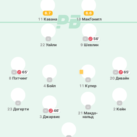
6.7
6.6
11
Кавана
18
Ма­кГо­нигл
–
–
56'
22
Уайли
9
Шевлин
–
65'
–
65'
8
Пэ­тчинг
20
Дивайн
–
–
4
Бойл
11
Купер
–
–
–
23
До­ге­рти
2
Кейн
–
46'
21
Ма­кдо­
3
Джа­рвис
нальд