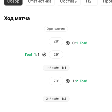
Обзор
Статистика
Составы
H2H
Про
Ход матча
Хронология
28’
0
:
1
Гол
!
Гол
!
1
:
1
29’
1-й тайм
1:1
73’
1
:
2
Гол
!
2-й тайм
1:2