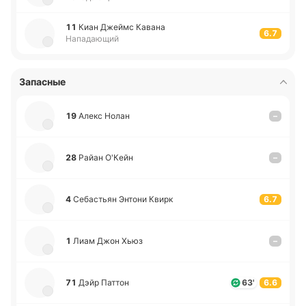
11
Киан Джеймс Кавана
6.7
Нападающий
Запасные
19
Алекс Нолан
–
28
Райан О'Кейн
–
4
Се­ба­стьян Энтони Квирк
6.7
1
Лиам Джон Хьюз
–
71
Дэйр Паттон
63'
6.6