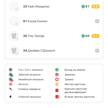
23
Кайл Ма­кдо­нах
81'
6.6
61
Конор Кэннон
–
20
Trey George
64'
6.7
24
Джейми О’До­ннелл
–
Гол / Гол с пенальти
Выход на замену
Забитый пенальти
Заменен
Незабитый пенальти
Травма
Автогол
Желтая карточка
Красная карточка/
Голевая передача
дисквалификация
Отбитый пенальти
Вторая желтая карточка