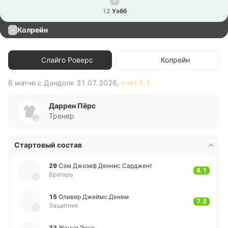
–
12
Уэбб
Колрейн
–
Слайго Роверс
Колрейн
В матче с
Дандолк
31.07.2026
,
счет
1:1
В 
Даррен Пёрс
Тренер
Стартовый состав
29
Сэм Джозеф Деннис Са­рджент
8.1
Вратарь
15
Оливер Джеймс Денем
7.3
Защитник
33
Жанно Эсуа