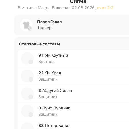
Сигма
В матче с
Млада Болеслав
02.08.2026
,
счет
2:2
Павел Гапал
Тренер
Стартовые составы
91
Ян Коу­тный
Вратарь
21
Ян Крал
Защитник
2
Абду­лай Силла
Защитник
3
Луис Лу­рвинк
Защитник
88
Петер Барат