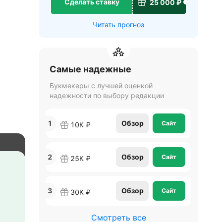
Сделать ставку
25 000 ₽
Читать прогноз
Самые надежные
Букмекеры с лучшей оценкой
надежности по выбору редакции
1
Обзор
Сайт
10К ₽
2
Обзор
Сайт
25К ₽
3
Обзор
Сайт
30К ₽
Смотреть все