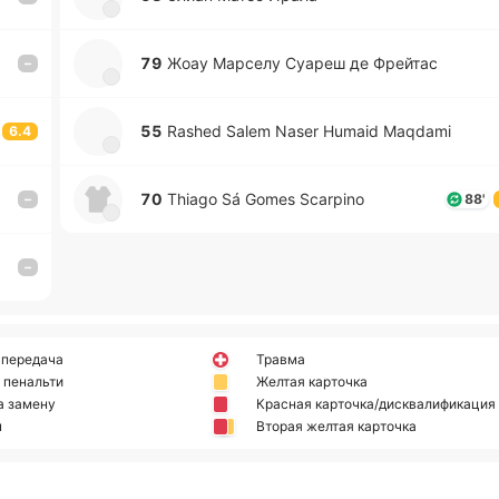
79
Жоау Ма­рсе­лу Суареш де Фрей­тас
–
55
Rashed Salem Naser Humaid Maqdami
6.4
70
Thiago Sá Gomes Scarpino
–
88'
–
 передача
Травма
 пенальти
Желтая карточка
а замену
Красная карточка/дисквалификация
н
Вторая желтая карточка