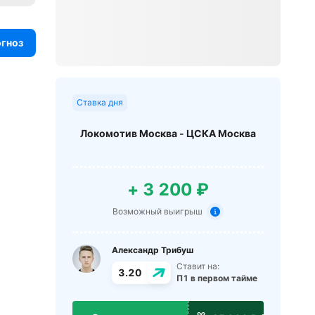
огноз
Ставка дня
Локомотив Москва - ЦСКА Москва
+ 3 200 ₽
Возможный выигрыш
Александр Трибуш
Ставит на:
3.20
П1 в первом тайме