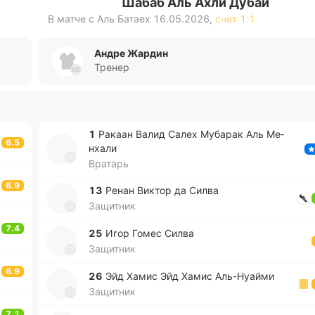
Шабаб Аль Ахли Дубаи
В матче с
Аль Батаех
16.05.2026
,
счет
1:1
Андре Жардин
Тренер
1
Ракаан Валид Салех Му­ба­рак Аль Ме­
6.5
нха­ли
Вратарь
6.9
13
Ренан Виктор да Силва
Защитник
7.4
25
Игор Гомес Силва
Защитник
6.9
26
Эйд Хамис Эйд Хамис Аль-Нуай­ми
Защитник
7.1