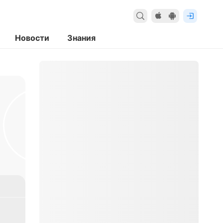
Новости
Знания