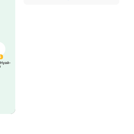
5
-Нуай­
и