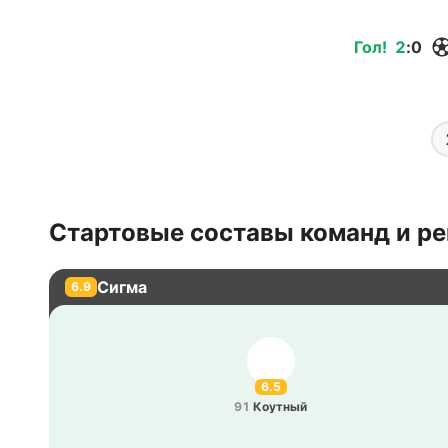
Гол
!
2
:
0
Стартовые составы команд и ре
Сигма
6.9
6.5
91
Коу­тный