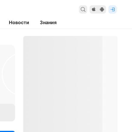
Новости
Знания