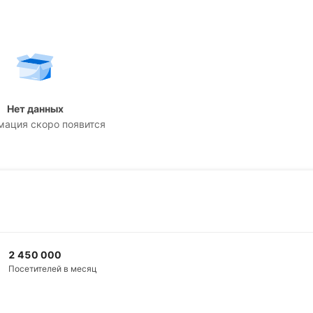
Нет данных
ация скоро появится
2 450 000
Посетителей в месяц