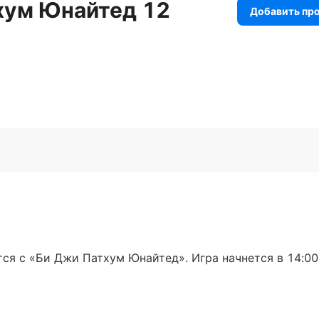
тхум Юнайтед 12
Добавить пр
тся с «Би Джи Патхум Юнайтед». Игра начнется в 14:00