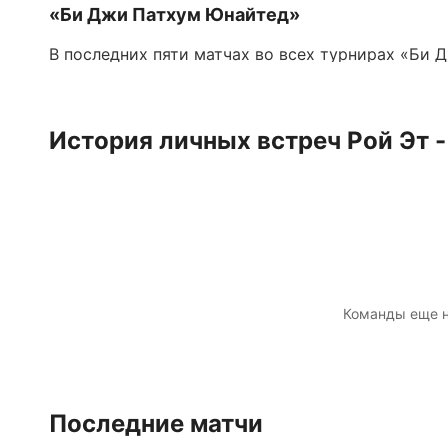
«Би Джи Патхум Юнайтед»
В последних пяти матчах во всех турнирах «Би
вничью. Команда Владимира Вуйовича обыграла «П
(2:0), а также разошлась миром с «Муанг Тонг Юна
История личных встреч Рой Эт 
«Би Джи Патхум Юнайтед» в последнее время заб
Обновлено:
Автор
Дмитрий Разумец
Команды еще н
Последние матчи