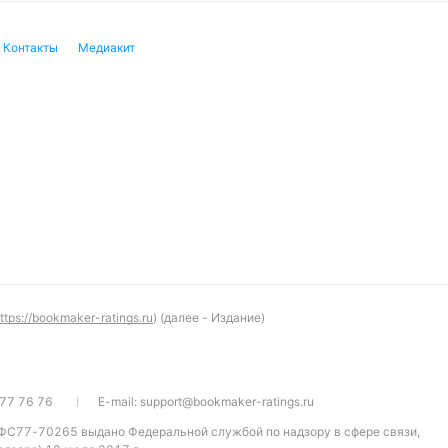
Контакты
Медиакит
ttps://bookmaker-ratings.ru
) (далее - Издание)
77 76 76
E-mail:
support@bookmaker-ratings.ru
 ФС77-70265 выдано Федеральной службой по надзору в сфере связи,