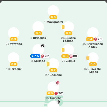
6.6
1
Май­хро­вич
6.3
6.9
3
Шче­сняк
26
Диэгис
6.3
6.4
70'
Гранде
24
Уа­тта­ра
97
Бу­ка­не­лли
Хольц
7.5
78'
6.5
88'
8
Камара
77
Донис
6.8
6.6
13
Гжесик
82
Лима Ли­
6.2
нья­рес
27
Во­льски
6.0
70'
15
Та­псо­ба