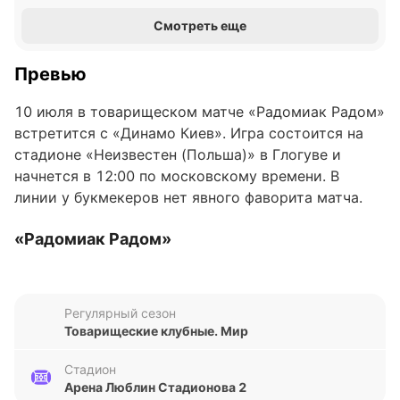
Смотреть еще
Превью
10 июля в товарищеском матче «Радомиак Радом»
встретится с «Динамо Киев». Игра состоится на
стадионе «Неизвестен (Польша)» в Глогуве и
начнется в 12:00 по московскому времени. В
линии у букмекеров нет явного фаворита матча.
«Радомиак Радом»
В последних пяти матчах во всех турнирах
«Радомиак Радом» один раз сыграл вничью и
Регулярный сезон
потерпел четыре поражения. Команда Томаша
Товарищеские клубные. Мир
Качмарека разошлась миром с «Краковией» (0:0) и
уступила «Леху» (1:3), «Горнику» (2:6), «Хапоэль
Стадион
Беэр-Шева» (2:3) и «Лодзи» (1:2).
Арена Люблин Стадионова 2