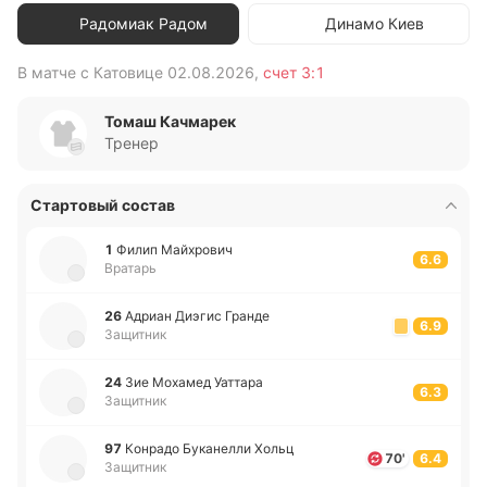
Радомиак Радом
Динамо Киев
В матче с
Катовице
02.08.2026
,
счет
3:1
В 
Томаш Качмарек
Тренер
Стартовый состав
1
Филип Май­хро­вич
6.6
Вратарь
26
Адриан Диэгис Гранде
6.9
Защитник
24
Зие Мо­ха­мед Уа­тта­ра
6.3
Защитник
97
Ко­нра­до Бу­ка­не­лли Хольц
70'
6.4
Защитник