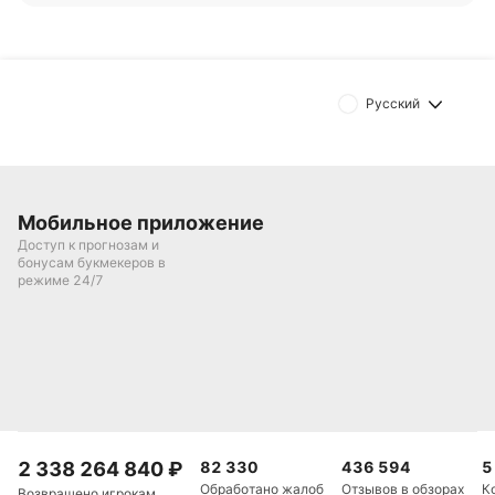
«Радомиак Радом» в последнее время показывает
неплохую результативность — шесть голов в пяти
последних матчах.
Русский
«Динамо Киев»
В последних пяти матчах во всех турнирах
«Динамо Киев» одержало три победы, один раз
Мобильное приложение
сыграло вничью и один раз уступило. Команда
Доступ к прогнозам и
Игоря Костюка обыграла «Жилину» (2:0), «КС
бонусам букмекеров в
режиме 24/7
Виециста Краков» (4:2) и «ЛАСК» (2:0), поделила
очки со «Славией Прага» (1:1) и проиграла
«Рапиду» (1:3).
«Динамо Киев» в последнее время забивает
стабильно — восемь голов в пяти последних
матчах.
2 338 264 840
₽
82 330
436 594
5
Обновлено:
Обработано жалоб
Отзывов в обзорах
К
Возвращено игрокам