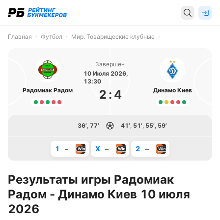
Главная
Футбол
Мир. Товарищеские клубные
Завершен
10 Июля 2026,
13:30
Радомиак Радом
Динамо Киев
2
:
4
36’
,
77’
41’
,
51’
,
55’
,
59’
1
–
X
–
2
–
Результаты игры Радомиак
Радом - Динамо Киев 10 июля
2026