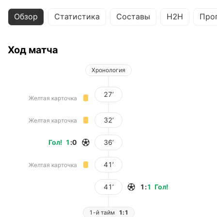
Обзор
Статистика
Составы
H2H
Про
Ход матча
Хронология
27’
Желтая карточка
32’
Желтая карточка
Гол
!
1
:
0
36’
41’
Желтая карточка
41’
1
:
1
Гол
!
1-й тайм
1:1