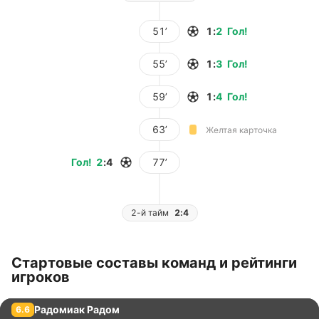
51’
1
:
2
Гол
!
55’
1
:
3
Гол
!
59’
1
:
4
Гол
!
63’
Желтая карточка
Гол
!
2
:
4
77’
2-й тайм
2:4
Стартовые составы команд и рейтинги
игроков
Радомиак Радом
6.6