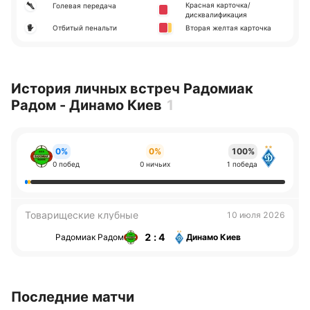
Красная карточка/
Голевая передача
дисквалификация
Отбитый пенальти
Вторая желтая карточка
История личных встреч Радомиак
Радом - Динамо Киев
1
0%
0%
100%
0 побед
0 ничьих
1 победа
Товарищеские клубные
10 июля 2026
2 : 4
Радомиак Радом
Динамо Киев
Последние матчи