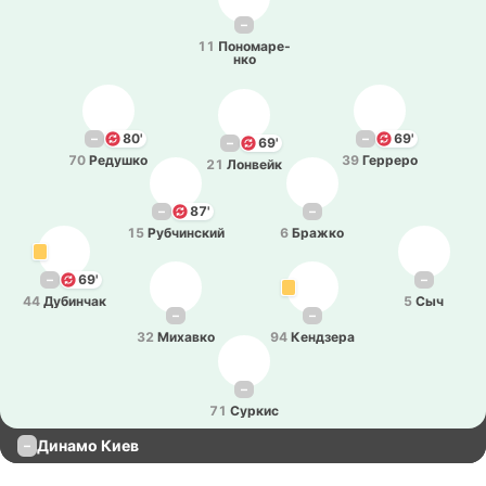
–
11
По­но­ма­ре­
нко
–
80'
–
69'
–
69'
70
Ре­ду­шко
39
Ге­рре­ро
21
Ло­нвейк
–
87'
–
15
Ру­бчи­нский
6
Бражко
–
69'
–
44
Ду­би­нчак
5
Сыч
–
–
32
Ми­ха­вко
94
Ке­ндзе­ра
–
71
Суркис
Динамо Киев
–