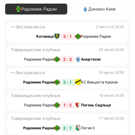
Радомиак Радом
Динамо Киев
Экстракласса
2 августа 2026
3 : 1
Катовице
Радомиак Радом
Товарищеские клубные
25 июля 2026
2 : 3
Радомиак Радом
Анортосис
Экстракласса
24 июля 2026
2 : 1
Радомиак Радом
КС Виециста Краков
Товарищеские клубные
18 июля 2026
1 : 2
Радомиак Радом
Погонь Седльце
Товарищеские клубные
17 июля 2026
2 : 1
Радомиак Радом
Легия II