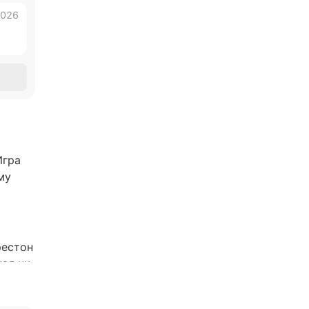
2026
Игра
му
рестон
жал ни
ерия