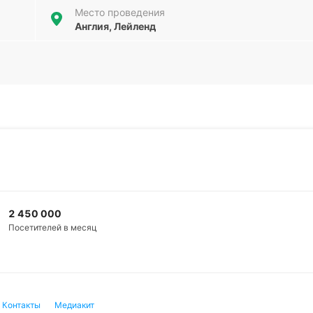
Место проведения
Англия, Лейленд
Подписат
2 450 000
Посетителей в месяц
Контакты
Медиакит