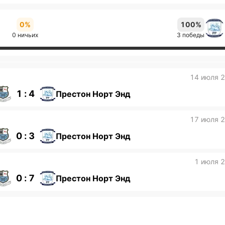
0%
100%
0 ничьих
3 победы
14 июля 
1 : 4
Престон Норт Энд
17 июля 
0 : 3
Престон Норт Энд
1 июля 
0 : 7
Престон Норт Энд