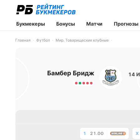
Букмекеры
Бонусы
Матчи
Прогнозы
Главная
Футбол
Мир. Товарищеские клубные
Бамбер Бридж
14 И
1
21.00
X