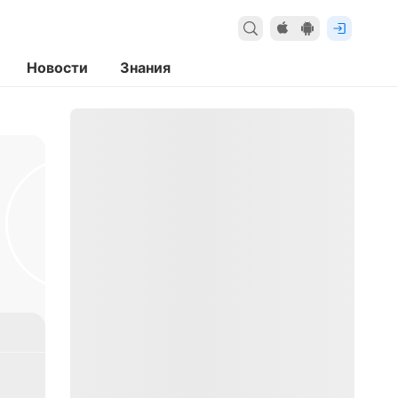
Новости
Знания