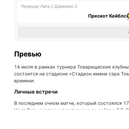
Премьер Лига 2 Дивизион 2
Прескот Кейблс
Превью
14 июля в рамках турнира Товарищеские клубны
состоится на стадионе «Стадион имени сэра Том
времени.
Личные встречи
В последнем очном матче, который состоялся 17
Норт Энд» разгромил соперника со счётом 3:0. 
одной победы, «Престон Норт Энд» выиграл два
команды Пола Хекингботтома в очных противосто