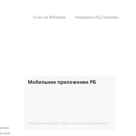
О нас на Wikipedia
Резиденты ИЦ Сколково
Мобильное приложение РБ
Наведите камеру чтобы скачать приложение
дения
ли они