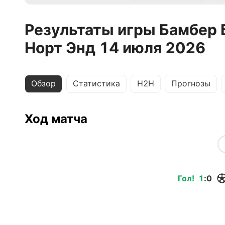
Результаты игры Бамбер 
Норт Энд 14 июля 2026
Обзор
Статистика
H2H
Прогнозы
Ход матча
Гол
!
1
:
0