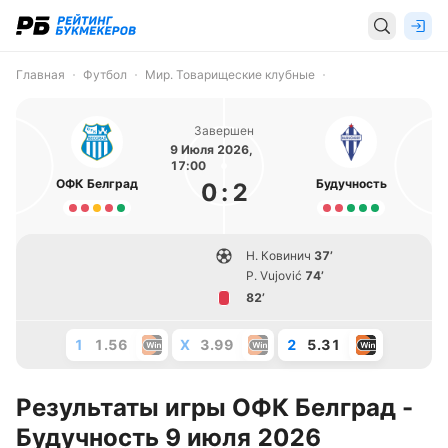
Главная
Футбол
Мир. Товарищеские клубные
Завершен
9 Июля 2026,
17:00
ОФК Белград
Будучность
0
:
2
Н. Ковинич
37’
P. Vujović
74’
82’
1
1.56
X
3.99
2
5.31
Результаты игры ОФК Белград -
Будучность 9 июля 2026