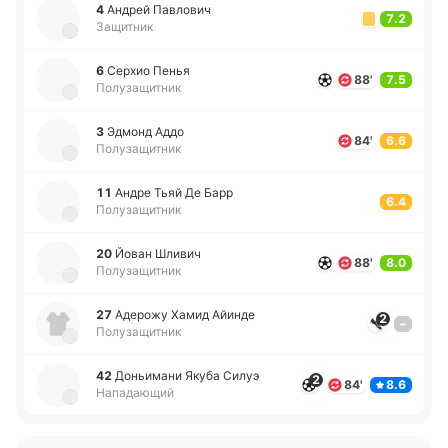
4
Андрей Па­вло­вич
7.2
Защитник
6
Серхио Пенья
88'
7.5
Полузащитник
3
Эдмонд Аддо
84'
6.6
Полузащитник
11
Андре Тьяй Де Барр
6.4
Полузащитник
20
Йован Шливич
88'
8.0
Полузащитник
27
Аде­ро­жу Хамид Айинде
2
–
Полузащитник
42
До­ньи­ма­ни Якуба Силуэ
2
84'
8.6
Нападающий