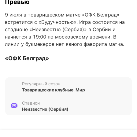
Превью
9 июля в товарищеском матче «ОФК Белград»
встретится с «Будучностью». Игра состоится на
стадионе «Неизвестно (Сербия)» в Сербии и
начнется в 19:00 по московскому времени. В
линии у букмекеров нет явного фаворита матча.
«ОФК Белград»
В последних пяти матчах во всех турнирах «ОФК
Белград» одержал две победы, один раз сыграл
Регулярный сезон
вничью и потерпел два поражения. Команда
Товарищеские клубные. Мир
Йована Дамьяновича обыграла «Раднички 1923»
(2:1) и «Црвену Звезду» (2:1), разошлась миром с
Стадион
«Партизаном» (1:1), а также уступила «Войводине»
Неизвестно (Сербия)
(1:2) и «Зелезничару» (0:2).
«ОФК Белград» в последнее время забивает
стабильно — шесть голов в пяти последних