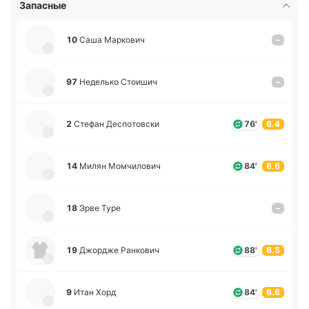
Запасные
10
Саша Ма­рко­вич
–
97
Не­де­лько Стои­шич
–
2
Стефан Де­спо­то­вски
76'
6.4
14
Милян Мо­мчи­ло­вич
84'
6.6
18
Эрве Туре
–
19
Джо­рдже Ра­нко­вич
88'
6.5
9
Итан Хорд
84'
6.6