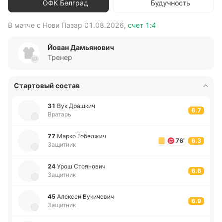
ОФК Белград
Будучность
В матче с
Нови Пазар
01.08.2026
,
счет
1:4
В 
Йован Дамьянович
Тренер
Стартовый состав
31
Вук Дра­шкич
6.7
Вратарь
77
Марко Го­бе­лжич
76'
6.3
Защитник
24
Урош Стоя­но­вич
6.6
Защитник
45
Але­ксей Ву­ки­че­вич
6.9
Защитник