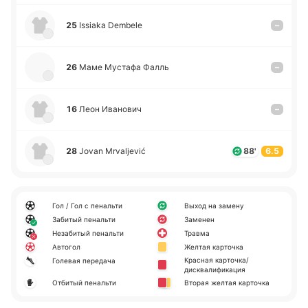
25
Issiaka Dembele
–
26
Маме Му­ста­фа Фалль
–
16
Леон Ива­но­вич
–
28
Jovan Mrvaljević
88'
6.5
Гол / Гол с пенальти
Выход на замену
Забитый пенальти
Заменен
Незабитый пенальти
Травма
Автогол
Желтая карточка
Красная карточка/
Голевая передача
дисквалификация
Отбитый пенальти
Вторая желтая карточка