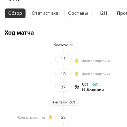
Обзор
Статистика
Составы
H2H
Про
Ход матча
Хронология
11’
Желтая карточка
19’
Желтая карточка
0
:
1
Гол
!
37’
Н. Ковинич
1-й тайм
0:1
52’
Желтая карточка