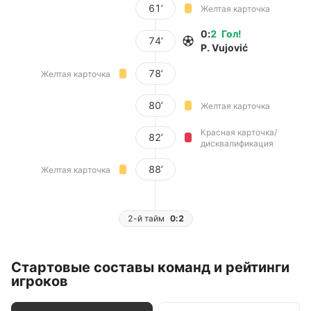
61’
Желтая карточка
0
:
2
Гол
!
74’
P. Vujović
78’
Желтая карточка
80’
Желтая карточка
Красная карточка/
82’
дисквалификация
88’
Желтая карточка
2-й тайм
0:2
Стартовые составы команд и рейтинги
игроков