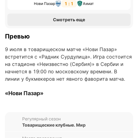
1 : 1
Нови Пазар
Ахмат
Смотреть еще
Превью
9 июля в товарищеском матче «Нови Пазар»
встретится с «Радник Сурдулица». Игра состоится
на стадионе «Неизвестно (Сербия)» в Сербии и
начнется в 19:00 по московскому времени. В
линии у букмекеров нет явного фаворита матча.
«Нови Пазар»
В последних пяти матчах во всех турнирах «Нови
Пазар» дважды сыграл вничью и три раза уступил.
Регулярный сезон
Команда из Нови-Пазара поделила очки с
Товарищеские клубные. Мир
«Ахматом» (1:1) и «Зелезничаром» (2:2), а также
проиграла «Мачве» (1:2), «Младости» (1:3) и