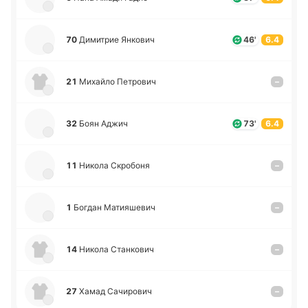
70
Ди­ми­трие Янко­вич
46'
6.4
21
Ми­хай­ло Пе­тро­вич
–
32
Боян Аджич
73'
6.4
11
Никола Скро­бо­ня
–
1
Богдан Ма­тия­ше­вич
–
14
Никола Ста­нко­вич
–
27
Хамад Са­чи­ро­вич
–