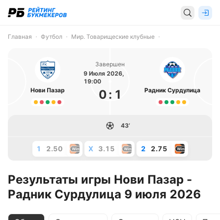
Главная
Футбол
Мир. Товарищеские клубные
Завершен
9 Июля 2026,
19:00
Нови Пазар
Радник Сурдулица
0
:
1
43’
1
2.50
X
3.15
2
2.75
Результаты игры Нови Пазар -
Радник Сурдулица 9 июля 2026