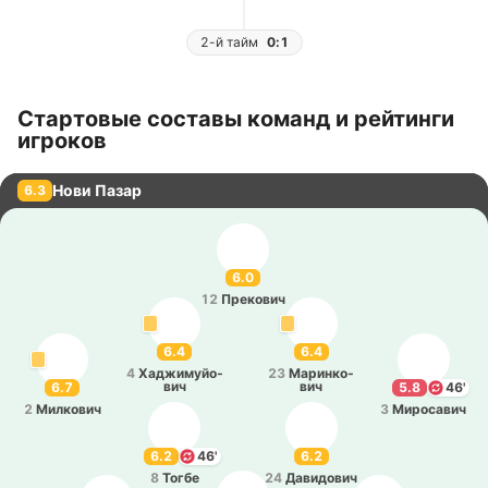
2-й тайм
0:1
Стартовые составы команд и рейтинги
игроков
Нови Пазар
6.3
6.0
12
Пре­ко­вич
6.4
6.4
4
Ха­джи­муйо­
23
Ма­ри­нко­
вич
вич
6.7
5.8
46'
2
Ми­лко­вич
3
Ми­ро­са­вич
6.2
46'
6.2
8
Тогбе
24
Да­ви­до­вич