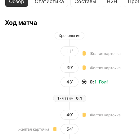
Обзор
Статистика
Составы
H2H
Про
Ход матча
Хронология
11’
Желтая карточка
39’
Желтая карточка
43’
0
:
1
Гол
!
1-й тайм
0:1
49’
Желтая карточка
54’
Желтая карточка