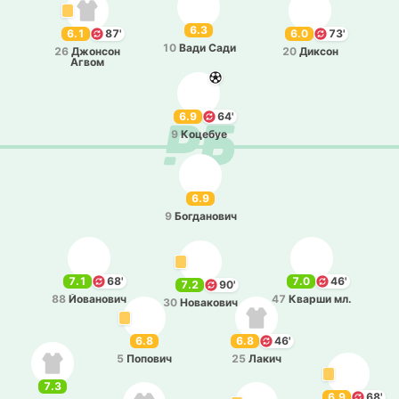
6.3
6.1
87'
6.0
73'
10
Вади Сади
26
Джо­нсон
20
Диксон
Агвом
6.9
64'
9
Ко­це­буе
6.9
9
Бо­гда­но­вич
7.1
68'
7.0
46'
7.2
90'
88
Йо­ва­но­вич
47
Кварши мл.
30
Но­ва­ко­вич
6.8
6.8
46'
5
По­по­вич
25
Лакич
7.3
6.9
68'