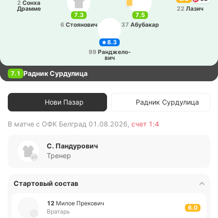
2
Сонха
Драмме
22
Лазич
7.3
7.5
6
Стоя­но­вич
37
Абу­ба­кар
8.3
99
Ра­ндже­ло­
вич
Радник Сурдулица
7.1
Нови Пазар
Радник Сурдулица
В матче с
ОФК Белград
01.08.2026
,
счет
1:4
В 
С. Пандурович
Тренер
Стартовый состав
12
Милое Пре­ко­вич
6.0
Вратарь