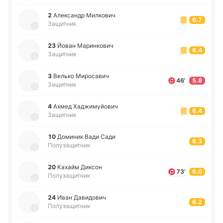
2
Але­ксандр Ми­лко­вич
6.7
Защитник
23
Йован Ма­ри­нко­вич
6.4
Защитник
3
Велько Ми­ро­са­вич
46'
5.8
Защитник
4
Ахмед Ха­джи­муйо­вич
6.4
Защитник
10
До­ми­ник Вади Сади
6.3
Полузащитник
20
Кахайм Диксон
73'
6.0
Полузащитник
24
Иван Да­ви­до­вич
6.2
Полузащитник