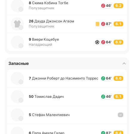
8
Скима Кобина Тогбе
46'
6.2
Полузащитник
26
Дауда Джо­нсон Агвом
87'
6.1
Полузащитник
9
Виери Ко­це­буе
64'
6.9
Нападающий
Запасные
7
Джонни Роберт до На­си­ме­нто Торрес
64'
6.6
50
То­ми­слав Дадич
46'
6.1
5
Стефан Ма­ле­нтие­вич
–
6
Папа Амади Гадио
87'
6.4