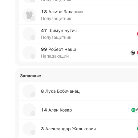
18
Альяж За­ла­зник
Полузащитник
47
Шимун Бутич
Полузащитник
99
Роберт Чакш
Нападающий
Запасные
8
Лука Бо­би­ча­нец
14
Ален Козар
3
Але­кса­ндар Же­лько­вич