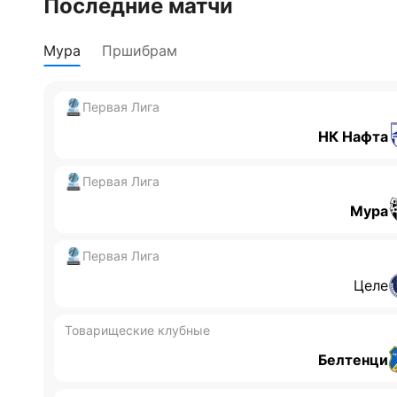
Последние матчи
Дмитрий Разумец
Мура
Пршибрам
Первая Лига
НК Нафта
Первая Лига
Мура
Первая Лига
Целе
Товарищеские клубные
Белтенци