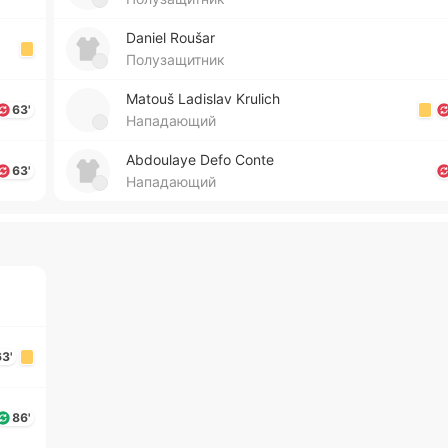
Daniel Roušar
Полузащитник
Matouš Ladislav Krulich
63'
Нападающий
Abdoulaye Defo Conte
63'
Нападающий
63'
86'