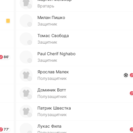
Вратарь
Милан Пишко
Защитник
Томас Сво­бо­да
Защитник
Paul Cherif Nghabo
86'
Защитник
Яро­слав Малек
Полузащитник
До­ми­ник Вотт
Полузащитник
Патрик Шве­стка
Полузащитник
Лукас Фила
77'
Полузащитник