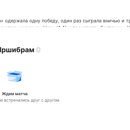
а» одержала одну победу, один раз сыграла вничью и 
зошлась миром с «Ноа» (1:1) и проиграла «Белтенци» (1
 шесть голов в пяти последних матчах.
 Пршибрам
0
шибрам» трижды сыграл вничью и потерпел два поражен
 (0:0), «Опавой» (0:0) и «Простеёвом» (0:0), а также
Ждем матча
мало — один гол в пяти последних матчах.
е встречались друг с другом