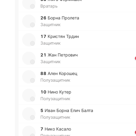
Вратарь
26
Борна Про­ле­та
Защитник
17
Кри­стян Трдин
Защитник
21
Жан Пе­тро­вич
Защитник
88
Ален Ко­ро­шец
Полузащитник
10
Нино Кутер
Полузащитник
5
Иван Борна Елич Балта
Полузащитник
7
Нико Касало
Полузащитник