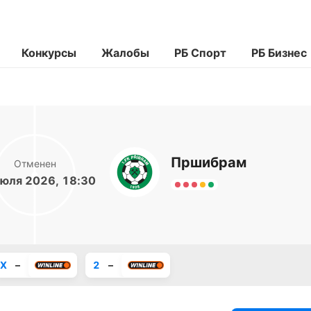
Конкурсы
Жалобы
РБ Спорт
РБ Бизнес
Пршибрам
Отменен
юля 2026, 18:30
X
–
2
–