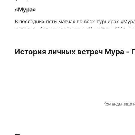
«Мура»
В последних пяти матчах во всех турнирах «Мур
уступила. Команда победила «Марибор» (2:1), ра
«Штурму» (0:5) и «Радомлье» (2:3).
«Мура» в последнее время забивает стабильно —
История личных встреч Мура -
«Пршибрам»
В последних пяти матчах во всех турнирах «Пр
Команда из Пршибрама поделила очки с «Теплице»
уступила «Радничкам» (0:2) и «Высочине» (1:3).
«Пршибрам» в последнее время забивает крайне 
Команды еще н
Обновлено:
Автор