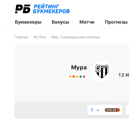
Букмекеры
Бонусы
Матчи
Прогнозы
Главная
Футбол
Мир. Товарищеские клубные
Мура
12 И
1
–