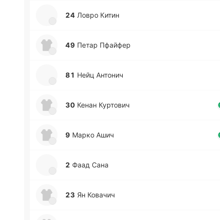
24
Ловро Китин
49
Петар Пфай­фер
81
Нейц Анто­нич
30
Кенан Ку­рто­вич
9
Марко Ашич
2
Фаад Сана
23
Ян Ко­ва­чич