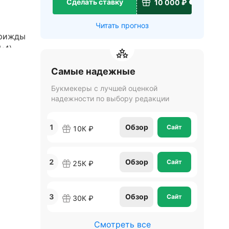
Сделать ставку
10 000 ₽
Читать прогноз
трижды
:4),
Самые надежные
Букмекеры с лучшей оценкой
надежности по выбору редакции
ия.
1
Обзор
Сайт
10К ₽
2
Обзор
Сайт
25К ₽
3
Обзор
Сайт
30К ₽
Смотреть все