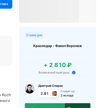
огноз
Ставка дня
Краснодар - Факел Воронеж
+ 2 810 ₽
Возможный выигрыш
Дмитрий Спирин
Ставит на:
2.81
n Koch
2 исхода
вного