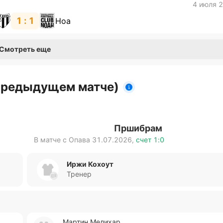
4 июля 
1 : 1
Ноа
Смотреть еще
 предыдущем матче)
Пршибрам
В матче с
Опава
31.07.2026
,
счет
1:0
Иржи Кохоут
Тренер
Мартин Ме­ли­хар