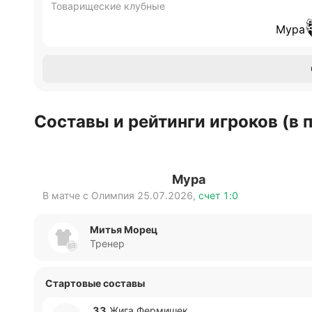
Товарищеские клубные
Мура
Составы и рейтинги игроков (в
Мура
В матче с
Олимпия
25.07.2026
,
счет
1:0
Митья Морец
Тренер
Стартовые составы
33
Жига Фе­рми­шек