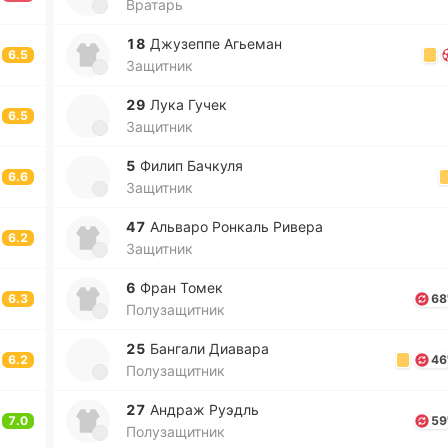
Вратарь
18
Джу­зе­ппе Агье­ман
6.5
Защитник
29
Лука Гучек
6.5
Защитник
5
Филип Ба­чку­ля
6.6
Защитник
47
Альва­ро Ро­нкаль Ривера
6.2
Защитник
6
Фран Томек
6.3
68
Полузащитник
25
Ба­нга­ли Диа­ва­ра
6.2
46
Полузащитник
27
Андраж Руэдль
7.0
59
Полузащитник