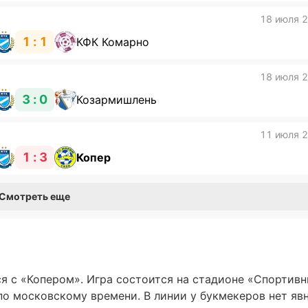
18 июля 
1 : 1
КФК Комарно
18 июля 
3 : 0
Козармишлень
11 июля 
1 : 3
Копер
Смотреть еще
я с «Копером». Игра состоится на стадионе «Спортив
 по московскому времени. В линии у букмекеров нет яв