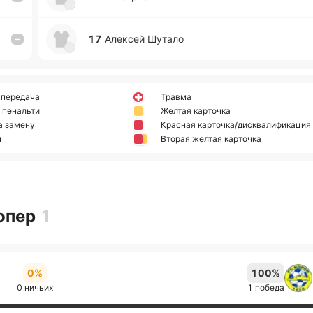
17
Але­ксей Шутало
–
 передача
Травма
 пенальти
Желтая карточка
а замену
Красная карточка/дисквалификация
н
Вторая желтая карточка
Копер
1
0%
100%
0 ничьих
1 победа