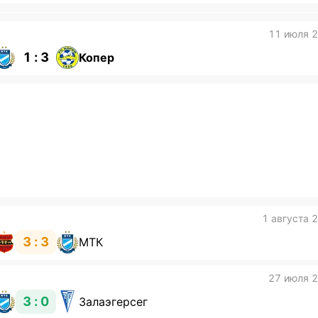
11 июля 
1 : 3
Копер
1 августа 
3 : 3
МТК
27 июля 
3 : 0
Залаэгерсег