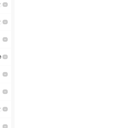
'
–
'
–
–
–
–
–
'
–
–