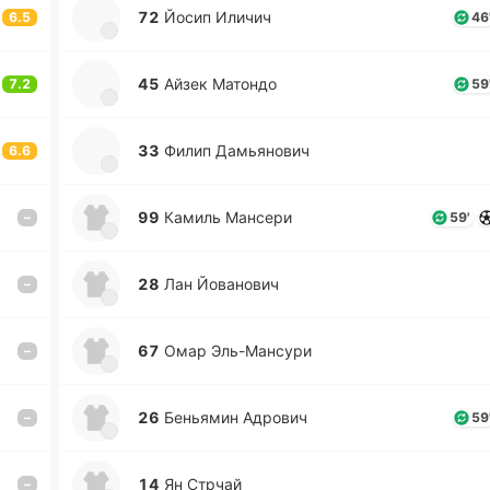
72
Йосип Иличич
6.5
46
45
Айзек Ма­то­ндо
7.2
59
33
Филип Да­мья­но­вич
6.6
99
Камиль Ма­нсе­ри
–
59'
28
Лан Йо­ва­но­вич
–
67
Омар Эль-Ма­нсу­ри
–
26
Бе­нья­мин Адро­вич
–
59
14
Ян Стрчай
–