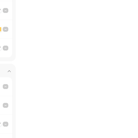
'
–
–
'
–
–
–
'
–