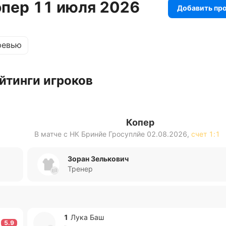
опер 11 июля 2026
Добавить пр
ревью
йтинги игроков
Копер
В матче с
НК Бринйе Гросуплйе
02.08.2026
,
счет
1:1
Зоран Зелькович
Тренер
1
Лука Баш
5.9