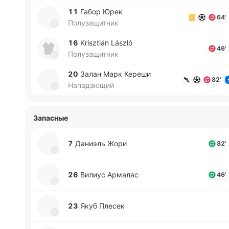
11
Габор Юрек
64'
Полузащитник
16
Krisztián László
46'
Полузащитник
20
Залан Марк Кереши
82'
Нападающий
Запасные
7
Да­ниэль Жори
82'
26
Вилиус Арма­лас
46'
23
Якуб Плесек