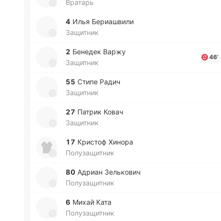
Вратарь
4
Илья Бе­риа­шви­ли
Защитник
2
Бе­не­дек Варжу
46'
Защитник
55
Стипе Радич
Защитник
27
Патрик Ковач
Защитник
17
Кри­стоф Хинора
Полузащитник
80
Адриан Зе­лько­вич
Полузащитник
6
Михай Ката
Полузащитник