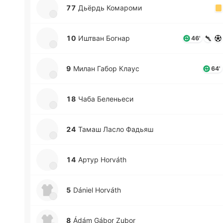
77
Дьёрдь Ко­ма­ро­ми
10
Иштван Богнар
46'
9
Милан Габор Клаус
64'
18
Чаба Бе­ле­нье­си
24
Тамаш Ласло Фадьяш
14
Артур Horváth
5
Dániel Horváth
8
Ádám Gábor Zubor