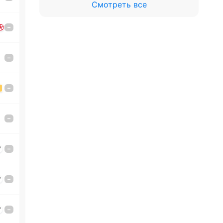
Смотреть все
–
–
–
–
'
–
'
–
'
–