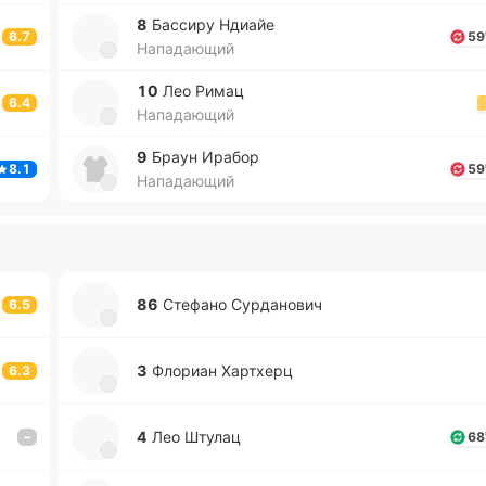
8
Ба­сси­ру Ндиайе
6.7
59
Нападающий
10
Лео Римац
6.4
Нападающий
9
Браун Ирабор
8.1
59
Нападающий
86
Сте­фа­но Су­рда­но­вич
6.5
3
Фло­риан Ха­ртхерц
6.3
4
Лео Штулац
–
68