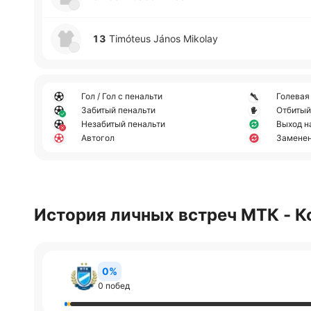
13
Timóteus János Mikolay
Гол / Гол с пенальти
Голевая
Забитый пенальти
Отбитый
Незабитый пенальти
Выход н
Автогол
Замене
История личных встреч МТК - 
0%
0 побед