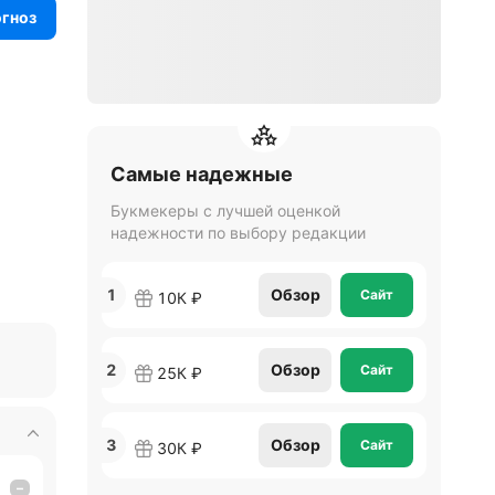
огноз
Самые надежные
Букмекеры с лучшей оценкой
надежности по выбору редакции
1
Обзор
Сайт
10К ₽
2
Обзор
Сайт
25К ₽
3
Обзор
Сайт
30К ₽
–