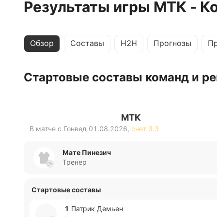
Результаты игры МТК - К
Обзор
Составы
H2H
Прогнозы
П
Стартовые составы команд и ре
МТК
В матче с
Гонвед
01.08.2026
,
счет
3:3
Мате Пинезич
Тренер
Стартовые составы
1
Патрик Демьен