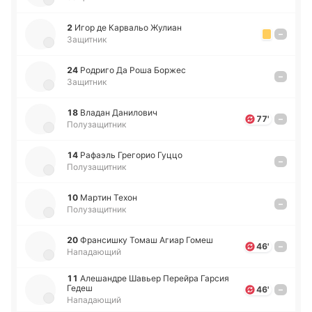
2
Игор де Ка­рва­льо Жулиан
–
Защитник
24
Ро­дри­го Да Роша Боржес
–
Защитник
18
Владан Да­ни­ло­вич
77'
–
Полузащитник
14
Ра­фаэль Гре­го­рио Гуццо
–
Полузащитник
10
Мартин Техон
–
Полузащитник
20
Фра­нси­шку Томаш Агиар Гомеш
46'
–
Нападающий
11
Але­ша­ндре Шавьер Пе­рей­ра Гарсия
Гедеш
46'
–
Нападающий