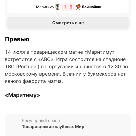
1 : 5
Маритиму
Лейшойнш
Смотреть еще
Превью
14 июля в товарищеском матче «Маритиму»
встретится с «АВС». Игра состоится на стадионе
TBC (Portugal) в Португалии и начнется в 12:30 по
московскому времени. В линии у букмекеров нет
явного фаворита матча.
«Маритиму»
В последних пяти матчах во всех турнирах
«Маритиму» одержал две победы и потерпел три
Регулярный сезон
поражения. Команда Мигела Моиты обыграла
Товарищеские клубные. Мир
«Лейшойнш» (3:2) и «Бенфику II» (2:1), но уступила