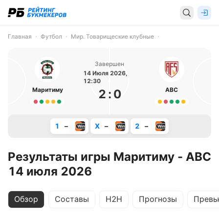
Главная
Футбол
Мир. Товарищеские клубные
Завершен
14 Июля 2026,
12:30
Маритиму
АВС
2
:
0
1
–
X
–
2
–
Результаты игры Маритиму - АВС
14 июля 2026
Обзор
Составы
H2H
Прогнозы
Превь