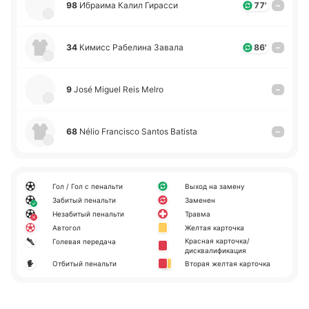
98
Ибраи­ма Калил Ги­ра­сси
77'
–
34
Кимисс Ра­бе­ли­на Завала
86'
–
9
José Miguel Reis Melro
–
68
Nélio Francisco Santos Batista
–
Гол / Гол с пенальти
Выход на замену
Забитый пенальти
Заменен
Незабитый пенальти
Травма
Автогол
Желтая карточка
Красная карточка/
Голевая передача
дисквалификация
Отбитый пенальти
Вторая желтая карточка