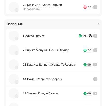
21
Мо­ха­мед Бу­заи­ди Диури
77'
–
Нападающий
Запасные
3
Адриан Буцке
46'
–
7
Энрике Ма­нуэль Пенья Саунер
77'
–
28
Карлуш Даниэл Севада Тей­шей­ра
46'
–
44
Ромен Ро­дри­гес Ко­ррейя
–
17
Хавьер Гранде Санчес
46'
–