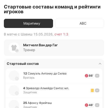
Стартовые составы команд и рейтинги
игроков
Маритиму
АВС
В матче с
Шавиш
15.05.2026
,
счет
1:3
В 
Митчелл Ван дер Гаг
Тренер
Стартовый состав
12
Са­муэль Анто­ниу да Силва
86'
–
Вратарь
4
Эри­ва­лдо Алмей­да Сантос мл.
–
Защитник
25
Афонсу Фрей­таш
46'
–
Защитник