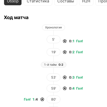
Обзор
Статистика
Составы
H2H
Про
Ход матча
Хронология
5’
0
:
1
Гол
!
19’
0
:
2
Гол
!
1-й тайм
0:2
53’
0
:
3
Гол
!
59’
0
:
4
Гол
!
Гол
!
1
:
4
80’