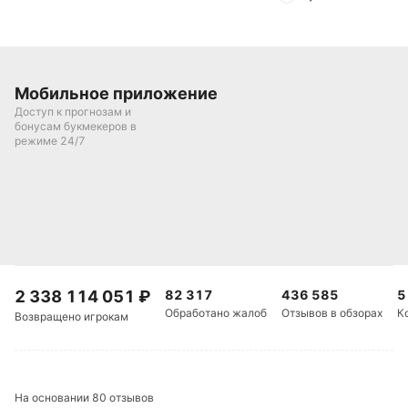
Мобильное приложение
Доступ к прогнозам и
бонусам букмекеров в
режиме 24/7
2 338 114 051
₽
82 317
436 585
5
Обработано жалоб
Отзывов в обзорах
К
Возвращено игрокам
На основании 80 отзывов