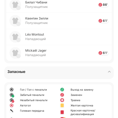
Билал Чибани
86'
Полузащитник
Кве­нтин Зилли
61'
Полузащитник
Léo Montout
Нападающий
Mickaël Jager
61'
Нападающий
Запасные
Гол / Гол с пенальти
Выход на замену
Забитый пенальти
Заменен
Незабитый пенальти
Травма
Автогол
Желтая карточка
Красная карточка/
Голевая передача
дисквалификация