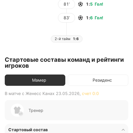
81’
1
:
5
Гол
!
83’
1
:
6
Гол
!
2-й тайм
1:6
Стартовые составы команд и рейтинги
игроков
Мамер
Резиденс
В матче с
Женесс Канах
23.05.2026
,
счет
0:0
В 
Тренер
Стартовый состав