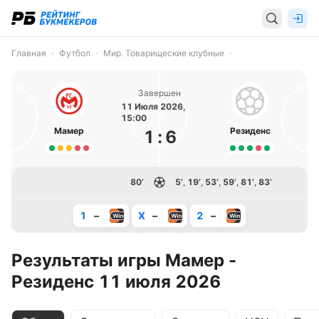
Главная
Футбол
Мир. Товарищеские клубные
Завершен
11 Июля 2026,
15:00
Мамер
Резиденс
1
:
6
80’
5’
,
19’
,
53’
,
59’
,
81’
,
83’
1
–
X
–
2
–
Результаты игры Мамер -
Резиденс 11 июля 2026