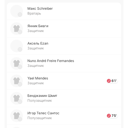
Макс Schreiber
Вратарь
Янник Биаги
Защитник
Аксель Ezan
Защитник
Nuno André Freire Fernandes
Защитник
Yael Mendes
61'
Защитник
Бе­нджа­мин Шмит
Полузащитник
Игор Телес Сантос
75'
Полузащитник