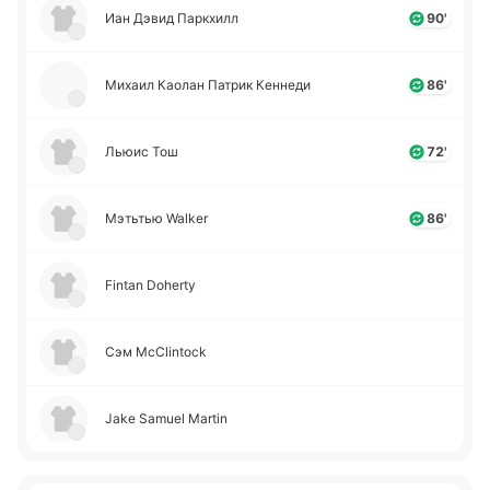
Иан Дэвид Па­ркхилл
90'
Михаил Каолан Патрик Ке­нне­ди
86'
Льюис Тош
72'
Мэ­тьтью Walker
86'
Fintan Doherty
Сэм McClintock
Jake Samuel Martin