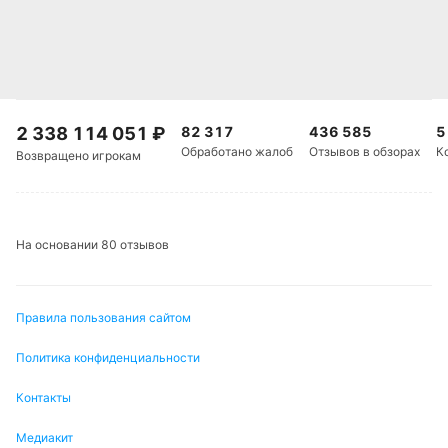
Команда из Баллинамалларда в последнее время
не радует голами — три гола в пяти последних
матчах. В четырех играх из пяти «Баллинамаллард
Юнайтед» не забил ни одного мяча.
2 338 114 051
₽
82 317
436 585
5
Обработано жалоб
Отзывов в обзорах
К
Возвращено игрокам
Обновлено:
Автор
На основании 80 отзывов
Дмитрий Разумец
Подписаться
Правила пользования сайтом
Политика конфиденциальности
Контакты
Медиакит