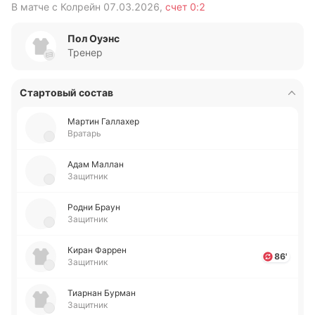
В матче с
Колрейн
07.03.2026
,
счет
0:2
В 
Пол Оуэнс
Тренер
Стартовый состав
Мартин Га­лла­хер
Вратарь
Адам Маллан
Защитник
Родни Браун
Защитник
Киран Фаррен
86'
Защитник
Тиа­рнан Бурман
Защитник