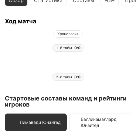
Обзор
Статистика
Составы
H2H
Про
Ход матча
Хронология
1-й тайм
0:0
2-й тайм
0:0
Стартовые составы команд и рейтинги
игроков
Баллинамаллард
Лимавади Юнайтед
Юнайтед