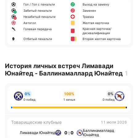
Гол / Гол с пенальти
Выход на замену
Забитый пенальти
Заменен
Незабитый пенальти
Травма
Автогол
Желтая карточка
Красная карточка/
Голевая передача
дисквалификация
Отбитый пенальти
Вторая желтая карточка
История личных встреч Лимавади
Юнайтед - Баллинамаллард Юнайтед
1
0%
100%
0%
0 побед
1 ничья
0 побед
Товарищеские клубные
11 июля 2026
Баллинамаллард
0 : 0
Лимавади Юнайтед
Юнайтед