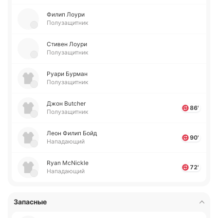
Филип Лоури
Полузащитник
Стивен Лоури
Полузащитник
Руари Бурман
Полузащитник
Джон Butcher
86'
Полузащитник
Леон Филип Бойд
90'
Нападающий
Ryan McNickle
72'
Нападающий
Запасные