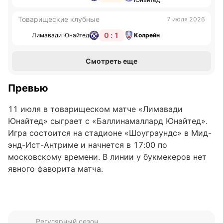
Товарищеские клубные
7 июля 2026
0 : 1
Лимавади Юнайтед
Колрейн
Смотреть еще
Превью
11 июля в товарищеском матче «Лимавади
Юнайтед» сыграет с «Баллинамаллард Юнайтед».
Игра состоится на стадионе «Шоуграундс» в Мид-
энд-Ист-Антриме и начнется в 17:00 по
московскому времени. В линии у букмекеров нет
явного фаворита матча.
«Лимавади Юнайтед»
В последних пяти матчах во всех турнирах
Регулярный сезон