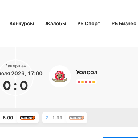
Конкурсы
Жалобы
РБ Спорт
РБ Бизнес
Завершен
Уолсол
юля 2026, 17:00
0
:
0
5.00
2
1.33