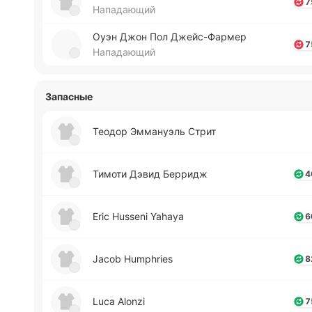
7
Нападающий
Оуэн Джон Пол Джей­с-Фа­рмер
7
Нападающий
Запасные
Теодор Эмма­нуэль Стрит
Тимоти Дэвид Бе­рридж
4
Eric Husseni Yahaya
6
Jacob Humphries
8
Luca Alonzi
7