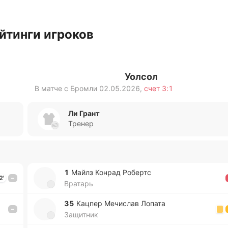
йтинги игроков
Уолсол
В матче с
Бромли
02.05.2026
,
счет
3:1
Ли Грант
Тренер
1
Майлз Конрад Ро­бертс
2'
–
Вратарь
35
Кацпер Ме­чи­слав Лопата
–
Защитник