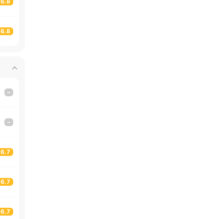
6.8
6.8
–
–
6.7
6.7
6.7