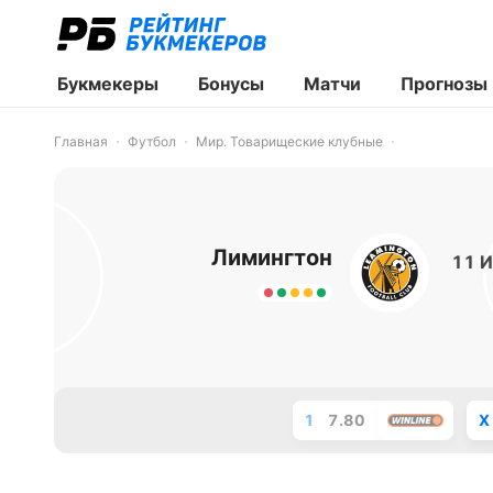
Букмекеры
Бонусы
Матчи
Прогнозы
Главная
Футбол
Мир. Товарищеские клубные
Лимингтон
11 И
1
7.80
X