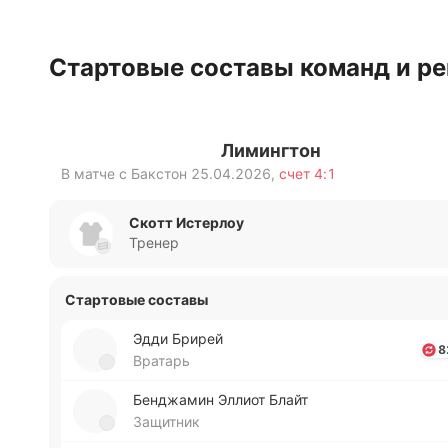
Стартовые составы команд и ре
Лимингтон
В матче с
Бакстон
25.04.2026
,
счет
4:1
Скотт Истерлоу
Тренер
Стартовые составы
Эдди Брирей
8
Вратарь
Бе­нджа­мин Эллиот Блайт
Защитник