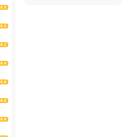
6.5
6.3
6.2
6.4
6.8
6.5
6.6