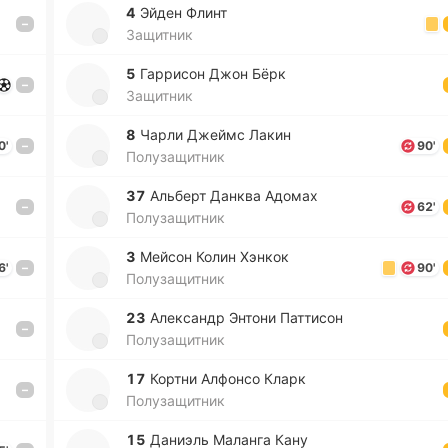
4
Эйден Флинт
–
Защитник
5
Га­рри­сон Джон Бёрк
–
Защитник
8
Чарли Джеймс Лакин
0'
–
90'
Полузащитник
37
Альберт Данква Адомах
–
62'
Полузащитник
3
Мейсон Колин Хэнкок
6'
–
90'
Полузащитник
23
Але­ксандр Энтони Па­тти­сон
–
Полузащитник
17
Кортни Алфо­нсо Кларк
–
Полузащитник
15
Да­ниэль Ма­ла­нга Кану