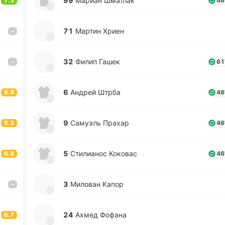
99
Мариан Шма­тлак
7.3
46
71
Мартин Хриен
–
32
Филип Гашек
–
61
6
Андрей Штрба
6.8
46
9
Са­муэль Прахар
6.3
46
5
Сти­лиа­нос Ко­ко­вас
6.8
46
3
Ми­ло­ван Капор
–
24
Ахмед Фофана
6.7