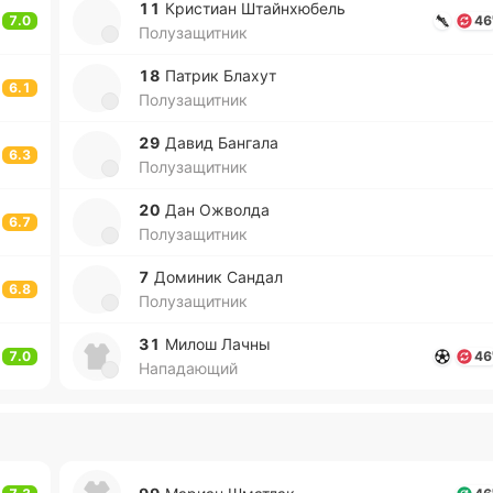
11
Кри­стиан Штай­нхю­бель
7.0
46
Полузащитник
18
Патрик Блахут
6.1
Полузащитник
29
Давид Ба­нга­ла
6.3
Полузащитник
20
Дан Ожво­лда
6.7
Полузащитник
7
До­ми­ник Сандал
6.8
Полузащитник
31
Милош Лачны
7.0
46
Нападающий