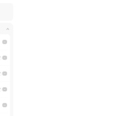
–
'
–
'
–
'
–
–