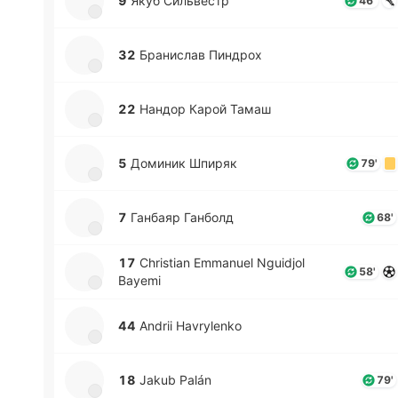
9
Якуб Си­львестр
46'
32
Бра­ни­слав Пи­ндрох
22
Нандор Карой Тамаш
5
До­ми­ник Шпиряк
79'
7
Га­нбаяр Га­нболд
68'
17
Christian Emmanuel Nguidjol
58'
Bayemi
44
Andrii Havrylenko
18
Jakub Palán
79'