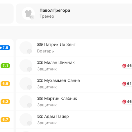
Павол Грегора
Тренер
89
Патрик Ле Зянг
7.5
Вратарь
23
Милан Шимчак
7.1
46
Защитник
22
Му­ха­ммед Санне
6.5
61
Защитник
38
Мартин Кла­бник
6.2
46
Защитник
52
Адам Пайер
6.7
Защитник