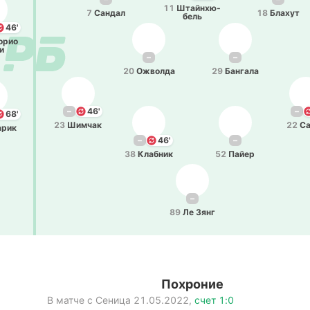
11
Штай­нхю­
7
Сандал
18
Блахут
бель
46'
о­рио
и
–
–
20
Ожво­лда
29
Ба­нга­ла
–
46'
–
68'
23
Шимчак
22
Са
­рик
–
46'
–
38
Кла­бник
52
Пайер
–
89
Ле Зянг
Похроние
В матче с
Сеница
21.05.2022
,
счет
1:0