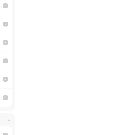
'
–
–
–
–
–
'
–