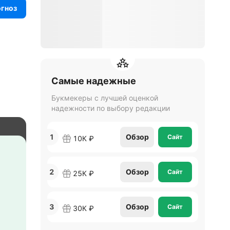
огноз
Самые надежные
Букмекеры с лучшей оценкой
надежности по выбору редакции
1
Обзор
Сайт
10К ₽
2
Обзор
Сайт
25К ₽
3
Обзор
Сайт
30К ₽