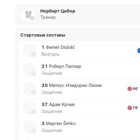
Норберт Цибор
Тренер
Стартовые составы
1
Филип Dlubáč
Вратарь
21
Роберт Пиллар
Защитник
20
Матеус Изи­до­рио Леони
46'
Защитник
37
Адам Крчик
79'
Защитник
3
Мартин Šimko
Защитник