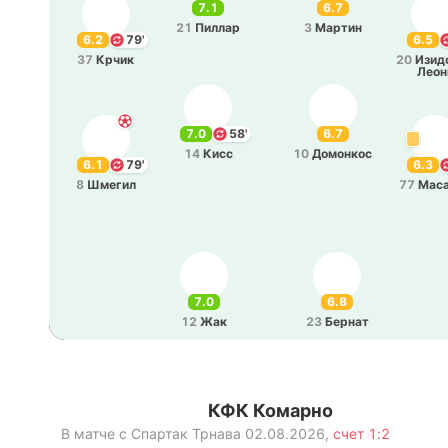
7.1
6.7
21
Пиллар
3
Мартин
6.2
79'
6.5
37
Крчик
20
Изи­д
Леон
7.0
58'
6.7
14
Кисс
10
До­мо­нкос
6.1
79'
6.3
8
Шмегил
77
Ма­са
7.0
6.8
12
Жак
23
Бернат
КФК Комарно
В матче с
Спартак Трнава
02.08.2026
,
счет
1:2