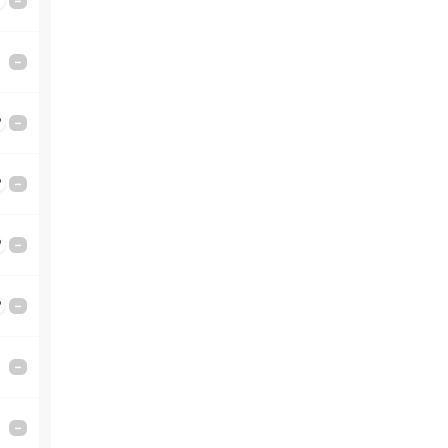
'
–
–
'
–
'
–
'
–
'
–
–
–