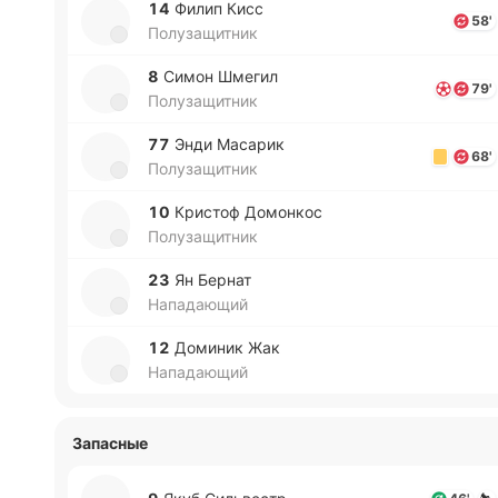
14
Филип Кисс
58'
Полузащитник
8
Симон Шмегил
79'
Полузащитник
77
Энди Ма­са­рик
68'
Полузащитник
10
Кри­стоф До­мо­нкос
Полузащитник
23
Ян Бернат
Нападающий
12
До­ми­ник Жак
Нападающий
Запасные