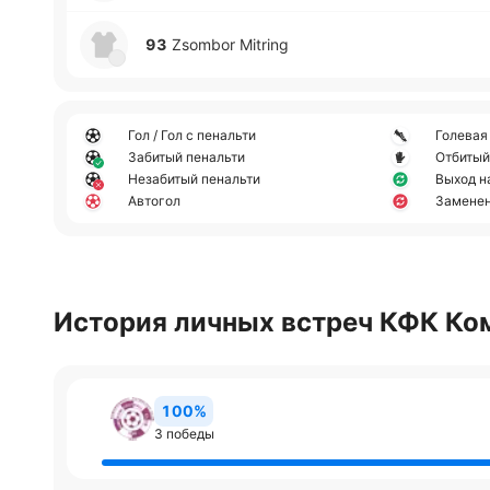
93
Zsombor Mitring
Гол / Гол с пенальти
Голевая
Забитый пенальти
Отбитый
Незабитый пенальти
Выход н
Автогол
Замене
История личных встреч КФК Ко
100%
3 победы