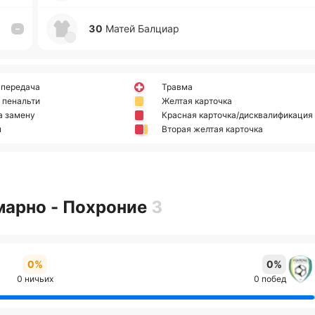
30
Матей Ба­лциар
–
 передача
Травма
 пенальти
Желтая карточка
а замену
Красная карточка/дисквалификация
н
Вторая желтая карточка
марно - Похроние
3
0%
0%
0 ничьих
0 побед