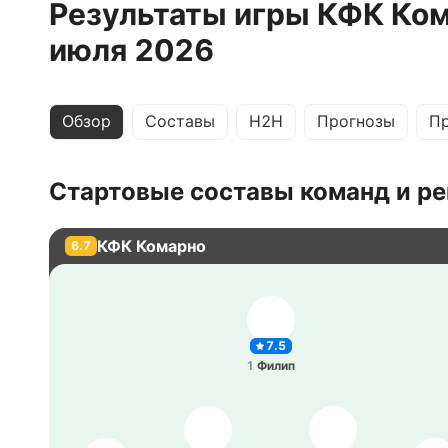
Результаты игры КФК Ком
июля 2026
Обзор
Составы
H2H
Прогнозы
П
Стартовые составы команд и ре
КФК Комарно
6.7
7.5
1
Филип