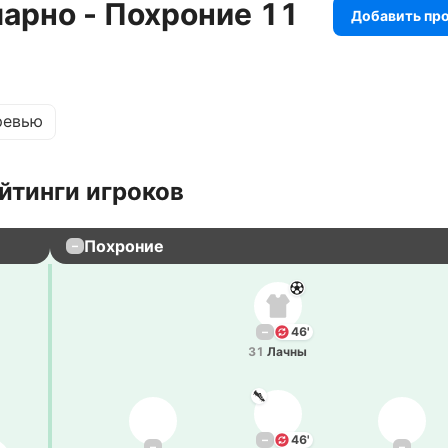
арно - Похроние 11
Добавить пр
ревью
йтинги игроков
Похроние
–
–
46'
31
Лачны
–
46'
–
–