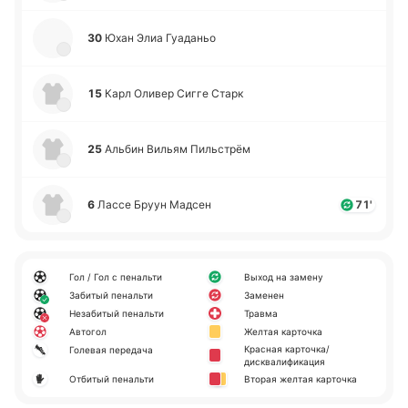
30
Юхан Элиа Гуа­да­ньо
15
Карл Оливер Сигге Старк
25
Альбин Вильям Пи­льстрём
6
Лассе Бруун Мадсен
71'
Гол / Гол с пенальти
Выход на замену
Забитый пенальти
Заменен
Незабитый пенальти
Травма
Автогол
Желтая карточка
Красная карточка/
Голевая передача
дисквалификация
Отбитый пенальти
Вторая желтая карточка