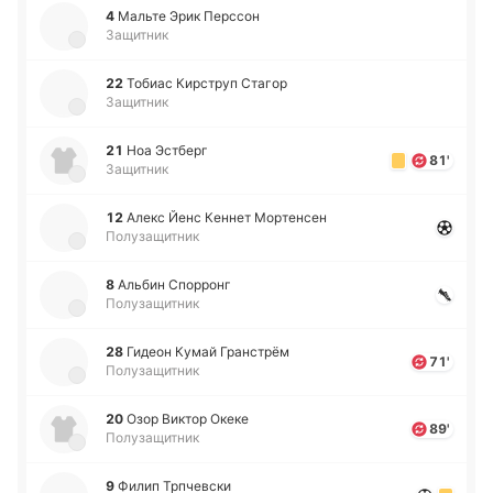
4
Мальте Эрик Пе­рссон
Защитник
22
Тобиас Ки­рструп Стагор
Защитник
21
Ноа Эстберг
81'
Защитник
12
Алекс Йенс Кеннет Мо­рте­нсен
Полузащитник
8
Альбин Спо­рронг
Полузащитник
28
Гидеон Кумай Гра­нстрём
71'
Полузащитник
20
Озор Виктор Океке
89'
Полузащитник
9
Филип Трпче­вски