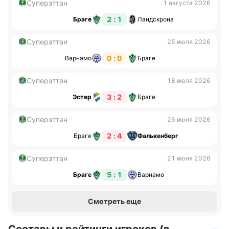
победы, шесть добыла «Сандвикен». Матчи между
Суперэттан
1 августа 2026
этими командами обычно бывают
2 : 1
Браге
Ландскрона
результативными: в восьми из десяти встреч было
забито три и более голов.
Суперэттан
25 июля 2026
Обновлено:
0 : 0
Варнамо
Браге
Суперэттан
18 июля 2026
Автор
3 : 2
Эстер
Браге
Питер Бьёрн
Суперэттан
26 июня 2026
2 : 4
Браге
Фалькенберг
Подписаться
Суперэттан
21 июня 2026
5 : 1
Браге
Варнамо
Смотреть еще