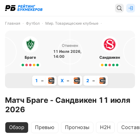
Главная
Футбол
Мир. Товарищеские клубные
Отменен
11 Июля 2026,
14:00
Браге
Сандвикен
1
–
X
–
2
–
Матч Браге - Сандвикен 11 июля
2026
Обзор
Превью
Прогнозы
H2H
Состав