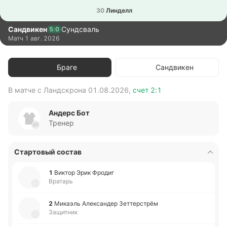
30
Ли­нделл
Сандвикен
Сундсваль
5:0
Матч
1 авг. 2026
Браге
Сандвикен
В матче с
Ландскрона
01.08.2026
,
счет
2:1
В 
Андерс Бот
Тренер
Стартовый состав
1
Виктор Эрик Фродиг
Вратарь
2
Ми­каэль Але­кса­ндер Зе­тте­рстрём
Защитник