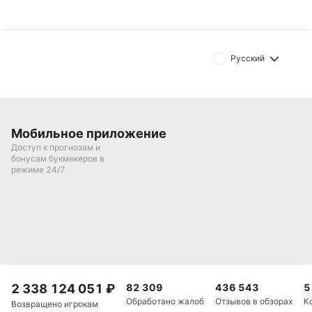
Русский
Мобильное приложение
Доступ к прогнозам и
бонусам букмекеров в
режиме 24/7
2 338 124 051
₽
82 309
436 543
5
Обработано жалоб
Отзывов в обзорах
К
Возвращено игрокам