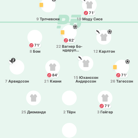
71'
9
Трпче­вски
19
Моду Сисе
62'
71'
22
Вагнер Бо­
нде­руп
8
Бом
12
Ка­рлтон
Ларсен
2
84'
71'
15
Юха­нссон
7
Арви­дссон
21
Киани
Анде­рссон
26
Та­ге­ссон
71'
25
Дио­ма­нде
2
Тёрн
3
Гейгер