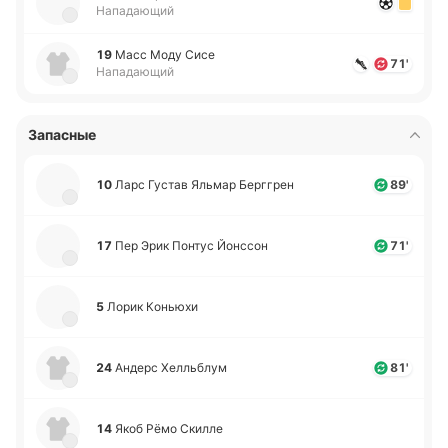
Нападающий
19
Масс Моду Сисе
71'
Нападающий
Запасные
10
Ларс Густав Яльмар Бе­рггрен
89'
17
Пер Эрик Понтус Йо­нссон
71'
5
Лорик Ко­нью­хи
24
Андерс Хе­лльблум
81'
14
Якоб Рёмо Скилле