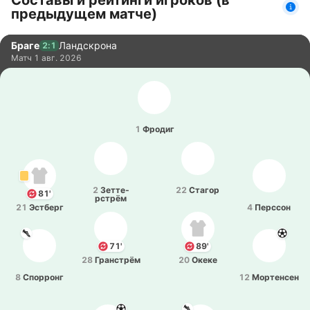
Составы и рейтинги игроков (в
предыдущем матче)
Браге
Ландскрона
2:1
Матч
1 авг. 2026
1
Фродиг
2
Зе­тте­
22
Стагор
81'
рстрём
21
Эстберг
4
Пе­рссон
71'
89'
28
Гра­нстрём
20
Океке
8
Спо­рронг
12
Мо­рте­нсен