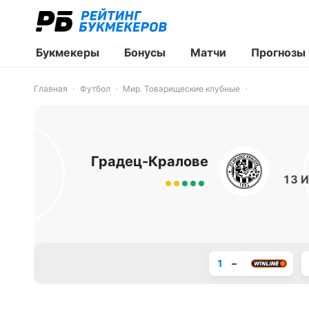
Букмекеры
Бонусы
Матчи
Прогнозы
Главная
Футбол
Мир. Товарищеские клубные
Градец-Кралове
13 И
1
–