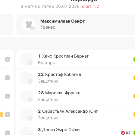
В матче с
Интер
26.07.2026
,
счет
1:2
Максимилиан Сенфт
Тренер
1
Ханс Кри­стиан Бернат
–
Вратарь
22
Кри­стоф Ко­бальд
–
Защитник
28
Ма­рсель Франке
–
Защитник
2
Се­ба­стьян Але­ксандр Юнг
–
Защитник
3
Дениз Эмре Офли
–
62'