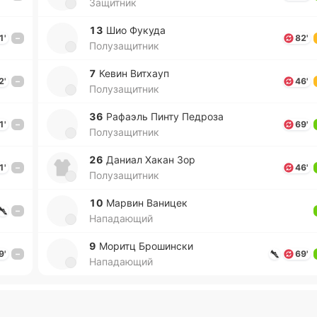
Защитник
13
Шио Фукуда
1'
–
82'
Полузащитник
7
Кевин Ви­тхауп
2'
–
46'
Полузащитник
36
Ра­фаэль Пинту Пе­дро­за
1'
–
69'
Полузащитник
26
Даниал Хакан Зор
1'
–
46'
Полузащитник
10
Марвин Ва­ни­цек
–
Нападающий
9
Моритц Бро­ши­нски
9'
–
69'
Нападающий