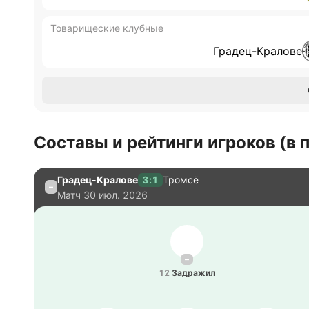
Товарищеские клубные
Градец-Кралове
Составы и рейтинги игроков (в
Градец-Кралове
3:1
Тромсё
–
Матч
30 июл. 2026
–
12
За­дра­жил