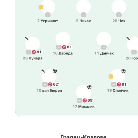
–
–
–
7
Угри­нчат
5
Чихак
25
Чех
–
81'
–
–
81'
–
16
Дарида
11
Данчак
28
Кучера
26
Го
–
62'
–
81'
10
ван Бюрен
19
Сло­нчик
–
69'
17
Ми­ха­лик
Градец-Кралове