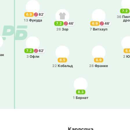
7.2
6.9
82'
36
Пин
13
Фукуда
дро
7.2
46'
6.9
46'
26
Зор
7
Ви­тхауп
7.2
62'
6.
рак
3
Офли
2
Ю
6.5
6.9
22
Ко­бальд
28
Франке
8.3
1
Бернат
Карлсруэ