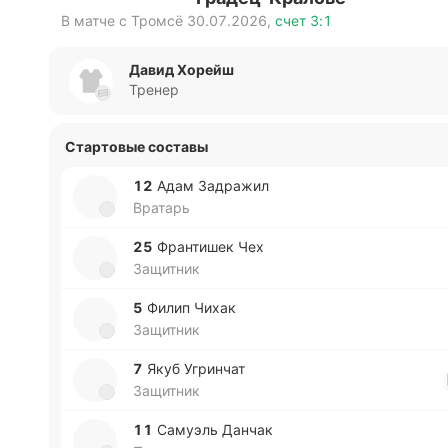
В матче с
Тромсё
30.07.2026
,
счет
3:1
Давид Хорейш
Тренер
Стартовые составы
12
Адам За­дра­жил
Вратарь
25
Фра­нти­шек Чех
Защитник
5
Филип Чихак
Защитник
7
Якуб Угри­нчат
Защитник
11
Са­муэль Данчак