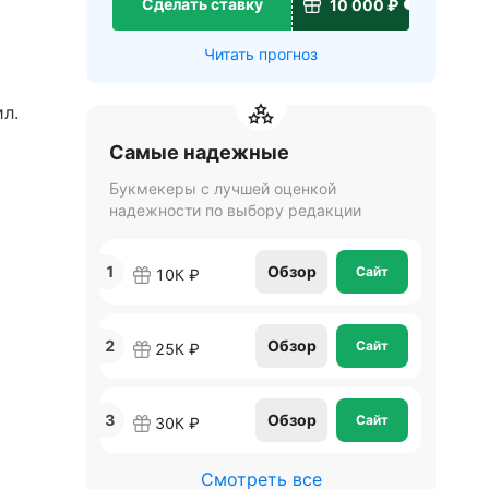
Сделать ставку
10 000 ₽
Читать прогноз
л.
Самые надежные
Букмекеры с лучшей оценкой
них
надежности по выбору редакции
1
Обзор
Сайт
10К ₽
иром с
2
Обзор
Сайт
25К ₽
ледних
3
Обзор
Сайт
30К ₽
Смотреть все