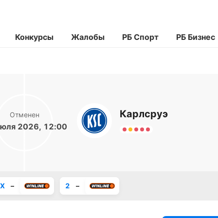
Конкурсы
Жалобы
РБ Спорт
РБ Бизнес
Карлсруэ
Отменен
юля 2026, 12:00
X
–
2
–