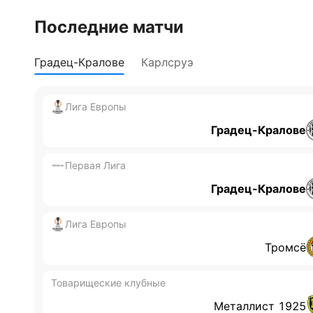
Обновлено:
Последние матчи
Автор
Градец-Кралове
Карлсруэ
Дмитрий Разумец
Лига Европы
Градец-Кралове
Первая Лига
Градец-Кралове
Лига Европы
Тромсё
Товарищеские клубные
Металлист 1925