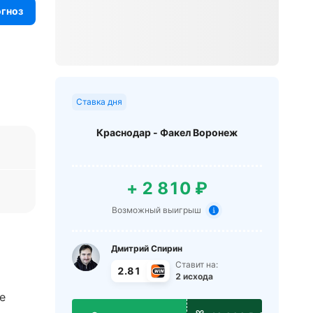
огноз
Ставка дня
Краснодар - Факел Воронеж
+ 2 810 ₽
Возможный выигрыш
Дмитрий Спирин
Ставит на:
2.81
2 исхода
е