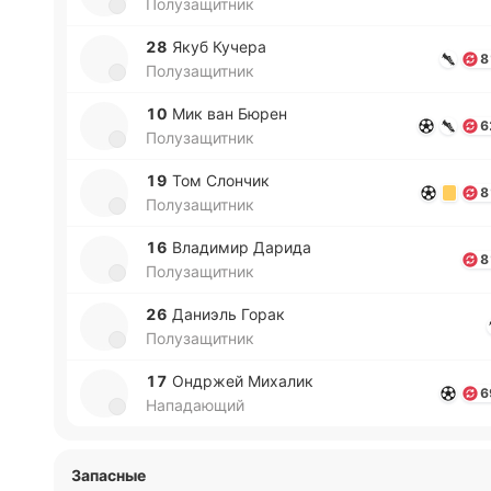
Полузащитник
28
Якуб Кучера
8
Полузащитник
10
Мик ван Бюрен
6
Полузащитник
19
Том Сло­нчик
8
Полузащитник
16
Вла­ди­мир Дарида
8
Полузащитник
26
Да­ниэль Горак
Полузащитник
17
Ондржей Ми­ха­лик
6
Нападающий
Запасные