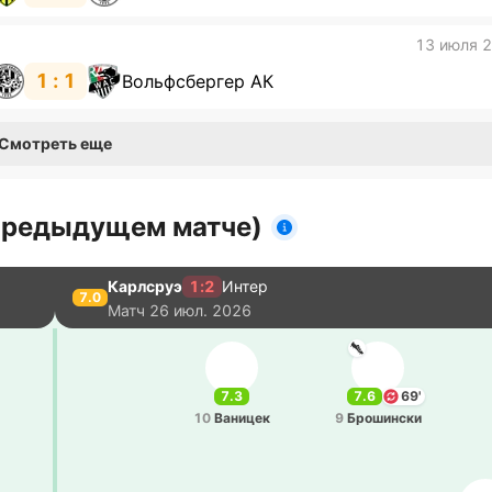
13 июля 
1 : 1
Вольфсбергер АК
Смотреть еще
 предыдущем матче)
Карлсруэ
1:2
Интер
7.0
Матч
26 июл. 2026
7.3
7.6
69'
10
Ва­ни­цек
9
Бро­ши­нски