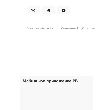
О нас на Wikipedia
Резиденты ИЦ Сколково
Мобильное приложение РБ