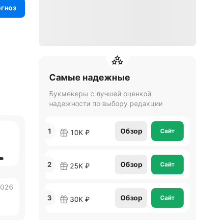
огноз
Самые надежные
Букмекеры с лучшей оценкой
надежности по выбору редакции
1
Обзор
Сайт
10К ₽
2
Обзор
Сайт
25К ₽
2026
3
Обзор
Сайт
30К ₽