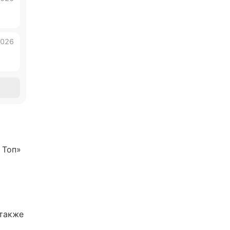
2026
 Топ»
 также