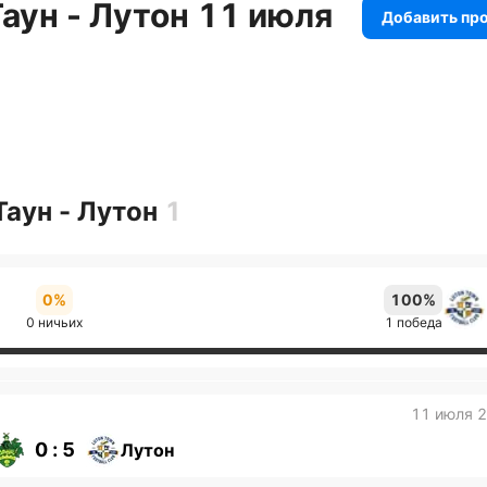
аун - Лутон 11 июля
Добавить пр
Таун - Лутон
1
0%
100%
0 ничьих
1 победа
11 июля 
0 : 5
Лутон