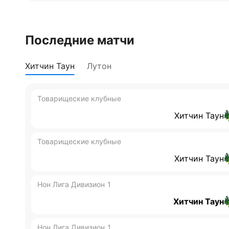
Последние матчи
Хитчин Таун
Лутон
Товарищеские клубные
Хитчин Таун
Товарищеские клубные
Хитчин Таун
Нон Лига Дивизион 1
Хитчин Таун
Нон Лига Дивизион 1