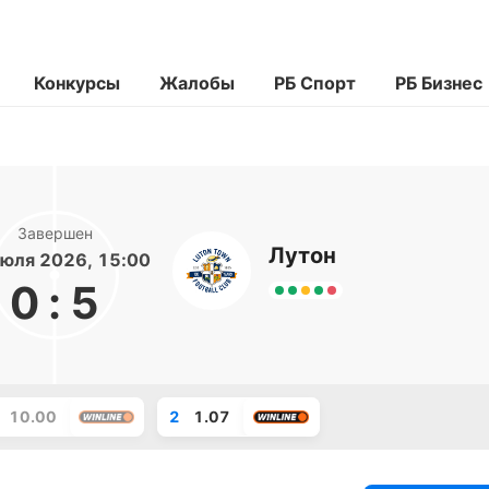
Конкурсы
Жалобы
РБ Спорт
РБ Бизнес
Завершен
Лутон
юля 2026, 15:00
0
:
5
10.00
2
1.07