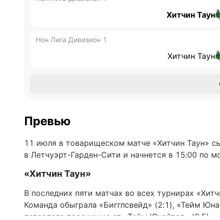
Хитчин Таун
Нон Лига Дивизион 1
Хитчин Таун
Превью
11 июля в товарищеском матче «Хитчин Таун» сы
в Летчуэрт-Гарден-Сити и начнется в 15:00 по 
«Хитчин Таун»
В последних пяти матчах во всех турнирах «Хитч
Команда обыграла «Бигглсвейд» (2:1), «Тейм Юнай
потерпела поражение от «Тейм Юнайтед» (0:5).