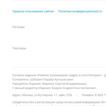
Правила пользования сайтом
Политика конфиденциальности
Награды
Партнеры
Сетевое издание «Рейтинг Букмекеров» (адрес в сети Интернет -
h
Основатель: Шабазян Паруйр Арташесович
Учредитель Издания: Мирзоян Сергей Владимирович
Главный редактор Издания: Бодров Андрей Константинович
Адрес: Москва, ул.Бутлерова 17, офис 259
Телефон:
8 800 7
Свидетельство о регистрации средств массовой информации: Эл