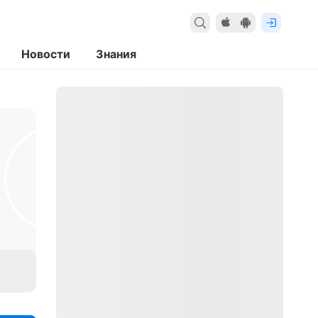
Новости
Знания