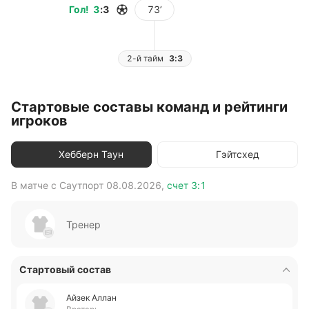
Гол
!
3
:
3
73’
2-й тайм
3:3
Стартовые составы команд и рейтинги
игроков
Хебберн Таун
Гэйтсхед
В матче с
Саутпорт
08.08.2026
,
счет
3:1
В 
Тренер
Стартовый состав
Айзек Аллан