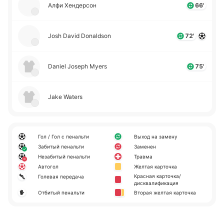
Алфи Хе­нде­рсон
66'
Josh David Donaldson
72'
Daniel Joseph Myers
75'
Jake Waters
Гол / Гол с пенальти
Выход на замену
Забитый пенальти
Заменен
Незабитый пенальти
Травма
Автогол
Желтая карточка
Красная карточка/
Голевая передача
дисквалификация
Отбитый пенальти
Вторая желтая карточка