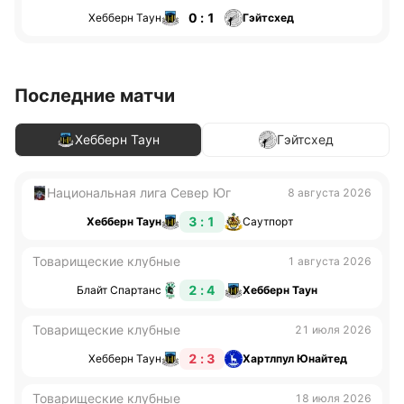
0 : 1
Хебберн Таун
Гэйтсхед
Последние матчи
Хебберн Таун
Гэйтсхед
Национальная лига Север Юг
8 августа 2026
3 : 1
Хебберн Таун
Саутпорт
Товарищеские клубные
1 августа 2026
2 : 4
Блайт Спартанс
Хебберн Таун
Товарищеские клубные
21 июля 2026
2 : 3
Хебберн Таун
Хартлпул Юнайтед
Товарищеские клубные
18 июля 2026