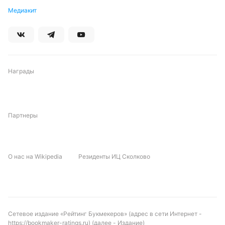
На победу «Хебберн Таун» дают коэффициент 4,00,
Медиакит
«Гэйтсхеда» — 1,67, ничья идет по 4,00.
Обновлено:
Автор
Награды
Питер Бьёрн
Партнеры
Подписаться
О нас на Wikipedia
Резиденты ИЦ Сколково
Сетевое издание «Рейтинг Букмекеров» (адрес в сети Интернет -
https://bookmaker-ratings.ru
) (далее - Издание)