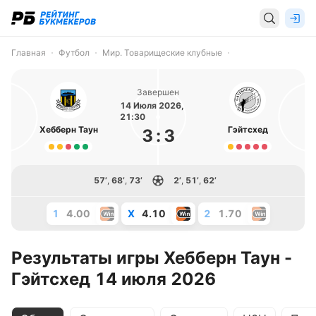
Главная
Футбол
Мир. Товарищеские клубные
Завершен
14 Июля 2026,
21:30
Хебберн Таун
Гэйтсхед
3
:
3
57’
,
68’
,
73’
2’
,
51’
,
62’
1
4.00
X
4.10
2
1.70
Результаты игры Хебберн Таун -
Гэйтсхед 14 июля 2026