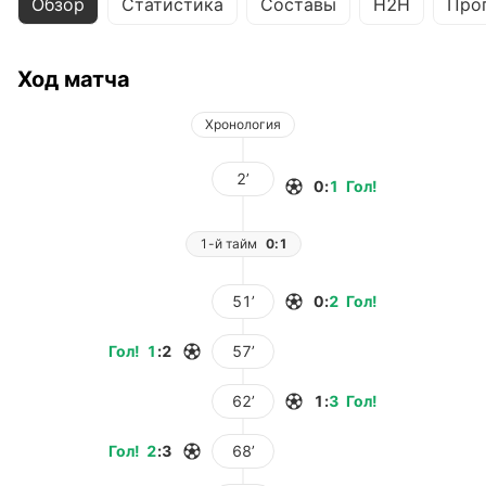
Обзор
Статистика
Составы
H2H
Про
Ход матча
Хронология
2’
0
:
1
Гол
!
1-й тайм
0:1
51’
0
:
2
Гол
!
Гол
!
1
:
2
57’
62’
1
:
3
Гол
!
Гол
!
2
:
3
68’