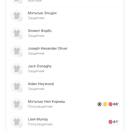
Вратарь
Мэ­тьтью Элсдон
Защитник
Эллиот Форбс
Защитник
Joseph Alexander Oliver
Защитник
Jack Donaghy
Защитник
Aidan Heywood
Защитник
Мэ­тьтью Нил Корниш
66'
Полузащитник
Liam Murray
61'
Полузащитник